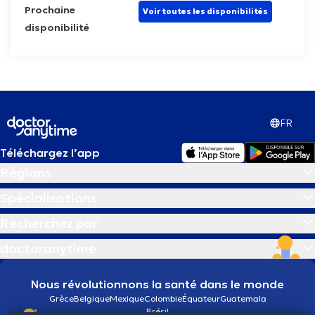
Prochaine
Voir toutes les disponibilités
disponibilité
FR
Téléchargez l’app
Régions
Spécialisations
Recherchez par
doctoranytime
Nous révolutionnons la santé dans le monde
Grèce
Belgique
Mexique
Colombie
Équateur
Guatemala
Brésil