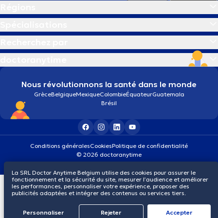
Régions
Spécialisations
Recherchez par
doctoranytime
Nous révolutionnons la santé dans le monde
Grèce
Belgique
Mexique
Colombie
Équateur
Guatemala
Brésil
Conditions générales
Cookies
Politique de confidentialité
© 2026 doctoranytime
La SRL Doctor Anytime Belgium utilise des cookies pour assurer le
fonctionnement et la sécurité du site, mesurer l’audience et améliorer
les performances, personnaliser votre expérience, proposer des
publicités adaptées et intégrer des contenus ou services tiers.
Personnaliser
Rejeter
Αccepter