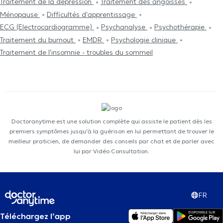
Traitement de la dépression
Traitement des angoisses
Ménopause
Difficultés d'apprentissage
ECG (Electrocardiogramme)
Psychanalyse
Psychothérapie
Traitement du burnout
EMDR
Psychologie clinique
Traitement de l'insomnie - troubles du sommeil
Doctoranytime est une solution complète qui assiste le patient dès les
premiers symptômes jusqu'à la guérison en lui permettant de trouver le
meilleur praticien, de demander des conseils par chat et de parler avec
lui par Vidéo Consultation.
FR
Téléchargez l’app