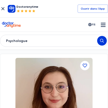
Doctoranytime
Ouvrir dans l’App
doctoranytime
FR
Psychologue