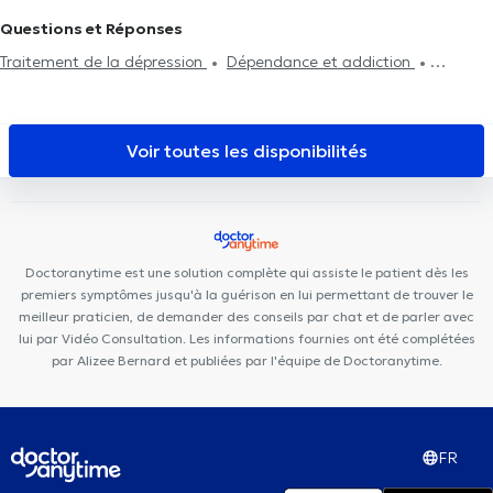
Cabinet Cervantès
Centre PsyCol Enfant et Famille
Médi
Questions et Réponses
Vanderkindere
Centre de l'Hirondelle Forest
Ma Bulle Magique
Traitement de la dépression
Dépendance et addiction
Cabinet Médical Bois Joli
Centre Médical Walzin
Centre
Traitement du burnout
Autisme
PsyCol Vanderkindere
ElyPsy
Duden Medical Center
Maison
médicale la Renaissance
CURATIA
Cabinet Dentaire
Voir toutes les disponibilités
Vanderkindere
Cabinet Médical MEDIHERINCKX
Cabinet
Dentaire Chamlou
Doctoranytime est une solution complète qui assiste le patient dès les
premiers symptômes jusqu'à la guérison en lui permettant de trouver le
meilleur praticien, de demander des conseils par chat et de parler avec
lui par Vidéo Consultation. Les informations fournies ont été complétées
par Alizee Bernard et publiées par l'équipe de Doctoranytime.
FR