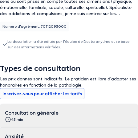
sens où sont prises en compte toutes ses dimensions (physique,
émotionnelle, familiale, sociale, culturelle, spirituelle). Spécialiste
des addictions et compulsions, je me suis centrée sur les
comportements d’achats. Les questions liées au stress et burn
out, professionnel ou familiale, sont au cœur de mes recherches.
Numéro d'agrément: 70112093000
Formée à l’hypnose (Certificat Interuniversitaire Européen (ULB) et
National Guilde of Hypnotists)) et aux thérapies brèves, je vous
La description a été éditée par l'équipe de Doctoranytime et se base
propose une accompagnement personnalisé. Je vous aide à
sur des informations vérifiées.
(re)trouver vos compétences et vous (re)connecter à vos
ressources. Les séances se focalisent sur votre vécu actuel. Je
pratique une écoute active pour favoriser l’émergence de vos
Types de consultation
propres objectifs et vous amener à faire des choix, à trouver vos
propres solutions. Je vous accompagnent dans vos
Les prix donnés sont indicatifs. Le praticien est libre d'adapter ses
questionnements aussi bien dans la sphère personnelle que la
honoraires en fonction de la pathologie.
sphère professionnelle.
Inscrivez-vous pour afficher les tarifs
Consultation générale
45 min
Anxiété