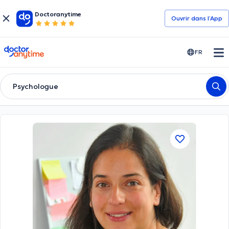
Doctoranytime
Ouvrir dans l’App
doctoranytime
FR
Psychologue