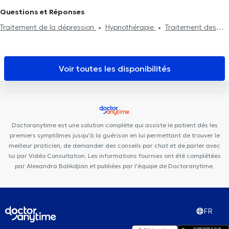
Carsoel
Medeortho David-Lloyd
Centre médical du Vert
Questions et Réponses
Chasseur
Medical Corner
Centre Médical De Fré
Topaz
Traitement de la dépression
Hypnothérapie
Traitement des
Dental Clinic
Centre médical des Nations
Vision Clinic
angoisses
Troubles sexuels
Traitement des troubles
Pediatrics Uccle
Centre de Kinésithérapie de l'épaule Bruxelles
alimentaires
Accompagnement du deuil
Espace Pluridys
Ama Sana
Stay Strong Uccle
Dieweg
Voir toutes les disponibilités
Medical & Paramedical Center
Centre médical la Sauvagère
Doctoranytime est une solution complète qui assiste le patient dès les
premiers symptômes jusqu'à la guérison en lui permettant de trouver le
meilleur praticien, de demander des conseils par chat et de parler avec
lui par Vidéo Consultation. Les informations fournies ont été complétées
par Alexandra Balikdjian et publiées par l'équipe de Doctoranytime.
FR