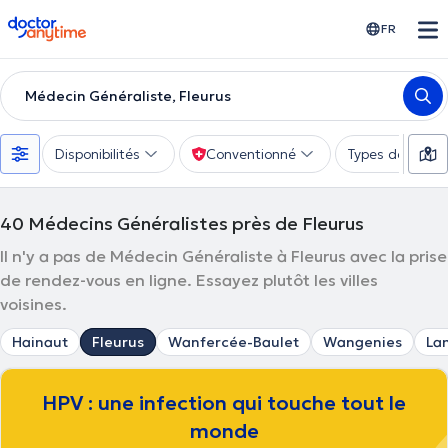
doctoranytime
FR
Médecin Généraliste, Fleurus
Disponibilités
Conventionné
Types de consu
40
Médecins Généralistes près de Fleurus
Il n'y a pas de Médecin Généraliste à Fleurus avec la prise
de rendez-vous en ligne. Essayez plutôt les villes
voisines.
Hainaut
Fleurus
Wanfercée-Baulet
Wangenies
La
HPV : une infection qui touche tout le
monde