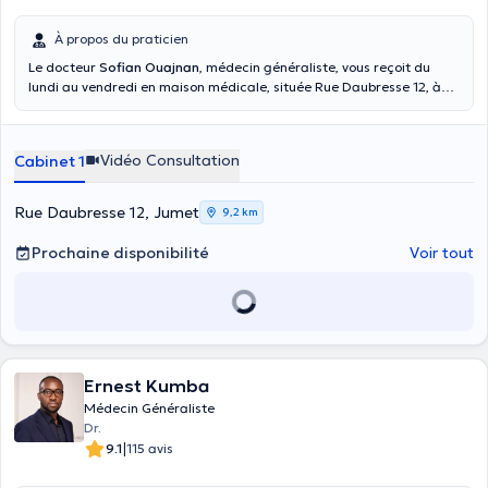
À propos du praticien
Le docteur
Sofian Ouajnan
, médecin généraliste, vous reçoit du
lundi au vendredi en maison médicale, située Rue Daubresse 12, à
6040 Jumet. Les consultations du docteur sont conventionnées et
peuvent avoir lieu en français comme en anglais. Vous êtes entre de
bonnes mains !
Vidéo Consultation
Cabinet 1
Rue Daubresse 12, Jumet
9,2 km
Prochaine disponibilité
Voir tout
Ernest Kumba
Médecin Généraliste
Dr.
|
9.1
115 avis