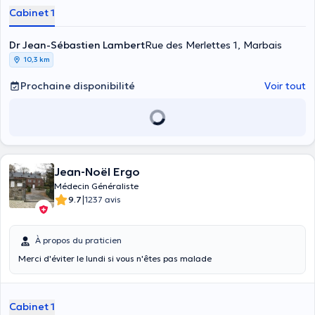
Cabinet 1
Dr Jean-Sébastien Lambert
Rue des Merlettes 1, Marbais
10,3 km
Prochaine disponibilité
Voir tout
Jean-Noël Ergo
Médecin Généraliste
|
9.7
1237 avis
À propos du praticien
Merci d'éviter le lundi si vous n'êtes pas malade
Cabinet 1