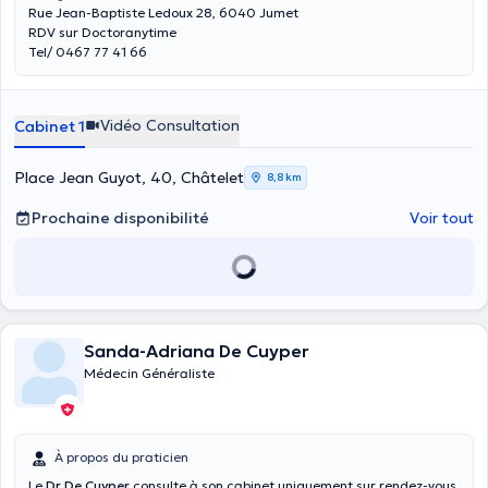
Rue Jean-Baptiste Ledoux 28, 6040 Jumet
RDV sur Doctoranytime
Tel/ 0467 77 41 66
Vidéo Consultation
Cabinet 1
Place Jean Guyot, 40, Châtelet
8,8 km
Prochaine disponibilité
Voir tout
Sanda-Adriana De Cuyper
Médecin Généraliste
À propos du praticien
Le
Dr De Cuyper
consulte à son cabinet uniquement sur rendez-vous.