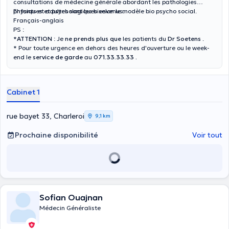
consultations de médecine générale abordant les pathologies
physiques et psychologiques selon le modèle bio psycho social.
Enfants et adultes sont les bienvenus.
Français-anglais
PS :
*
ATTENTION
: Je
ne prends plus que
les patients du
Dr Soetens
.
* Pour toute urgence en dehors des heures d'ouverture ou le week-
end le
service de garde
au
071.33.33.33 .
Cabinet 1
rue bayet 33, Charleroi
9,1 km
Prochaine disponibilité
Voir tout
Sofian Ouajnan
Médecin Généraliste