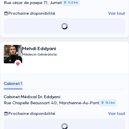
Rue césar de paepe 71, Jumet
11,0 km
ainsi que de ses nombreuses d’expériences.
Prochaine disponibilité
Voir tout
Mehdi Eddyani
Médecin Généraliste
Cabinet 1
Cabinet Médical Dr. Eddyani
Rue Chapelle Beaussart 40, Marchienne-Au-Pont
13,1 km
Prochaine disponibilité
Voir tout