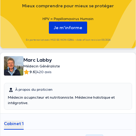
Mieux comprendre pour mieux se protéger
HPV = Papillomavirus Humain
Je m'informe
En partenariat avec MSD BE-NON-02864 – date of last revision 05/2026
Marc Labby
Médecin Généraliste
|
9.6
420 avis
À propos du praticien
Médecin acupncteur et nutritionniste. Médecine holistique et
intégrative.
Cabinet 1