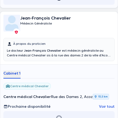
Jean-François Chevalier
Médecin Généraliste
À propos du praticien
Le docteur
Jean-François Chevalier
est médecin généraliste au
Centre médical Chevalier sis à la rue des dames 2 de la ville d’Acoz.
Néanmoins, vous pouvez également le consulter pour une prise de
sang (uniquement en matinée) ou une infiltration. Pour bénéficier de
nos soins, prenez rendez-vous avec le docteur Chevalier via son
Cabinet 1
profil Doctoranytime ou par appel téléphonique au 071634666 qui
reste le seul numéro officiel du cabinet ou il a été mis un service de
secrétariat interne avec lequel il y a un contact permanentpour
Centre médical Chevalier
prendre vos appels durant la journée. Merci.
Centre médical Chevalier
Rue des Dames 2, Acoz
13,5 km
Prochaine disponibilité
Voir tout