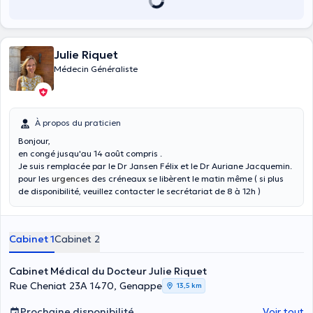
Julie Riquet
Médecin Généraliste
À propos du praticien
Bonjour,
en congé jusqu'au 14 août compris .
Je suis remplacée par le Dr Jansen Félix et le Dr Auriane Jacquemin.
pour les
urgences
des créneaux se libèrent le matin même ( si plus
de disponibilité, veuillez contacter le secrétariat de 8 à 12h )
SI VOUS NE VOYEZ PLUS DE DISPO CHEZ MOI , vous pouvez vous
adresser à mon assistant le docteur Jansen Félix ( prise de rdv en
ligne ou via le secrétariat de la MMG)
Cabinet 1
Cabinet 2
je n'accepte actuellement plus de nouveaux patients. Excepté les
regroupements familiaux. (si modification de votre adresse mail ->
contacter secrétariat)
Cabinet Médical du Docteur Julie Riquet
Médecin généraliste installée sur Genappe depuis 2018 , je vous
Rue Cheniat 23A 1470, Genappe
13,5 km
reçois à la Maison Médicale de Genappe et à mon privé à Baisy-Thy
. je prends en charge les examens médicaux pour tout âge ( du
Prochaine disponibilité
Voir tout