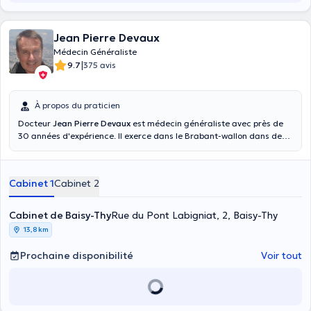
Jean Pierre Devaux
Médecin Généraliste
|
9.7
375 avis
À propos du praticien
Docteur
Jean Pierre Devaux
est médecin généraliste avec près de
30 années d'expérience. Il exerce dans le Brabant-wallon dans deux
cabinets. Il est diplômé en médecine à l'université catholique de
Louvain en 1985. Il a également une expérience en médecine
tropicale, il a étudié à l'institut de médecine tropicale (Anvers) en
Cabinet 1
Cabinet 2
1986, et a une expérience de 4 ans au Rwanda. Vous pouvez prendre
rendez-vous en ligne à la maison médicale de Genappe ou dans son
cabinet privé situé à Baisy-Thy.
Cabinet de Baisy-Thy
Rue du Pont Labigniat, 2, Baisy-Thy
13,8 km
Prochaine disponibilité
Voir tout