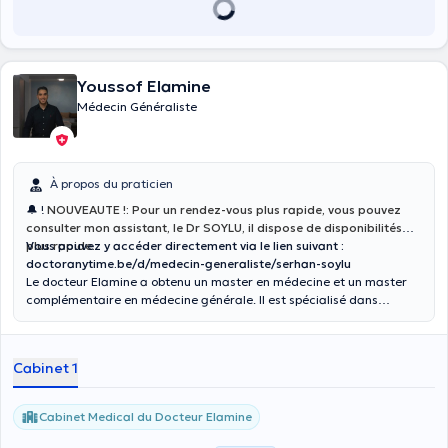
Youssof Elamine
Médecin Généraliste
À propos du praticien
🔔 !
NOUVEAUTE !: Pour un rendez-vous plus rapide, vous pouvez
consulter mon assistant, le Dr SOYLU, il dispose de disponibilités
plus rapide.
Vous pouvez y accéder directement via le lien suivant :
doctoranytime.be/d/medecin-generaliste/serhan-soylu
Le docteur Elamine a obtenu un master en médecine et un master
complémentaire en médecine générale. Il est spécialisé dans
l’électrocardiogramme, les infiltrations et les sutures. Il vous
accueille tous les jours de la semaine dans son cabinet à Jumet (rue
César de Paepe 71) pour des consultations en
Cabinet 1
électrocardiogramme, pour une prise de sang ou pour vous
administrer un vaccin. Il peut vous recevoir pour un traitement
pédiatrique, vous aider à obtenir votre attestation médicale ou vous
Cabinet Medical du Docteur Elamine
prodiguer des conseils relatifs à la contraception et aux MST.
Prenez rendez-vous dès maintenant pour profiter de son savoir-faire