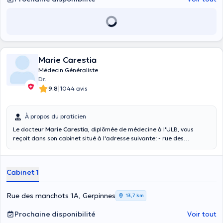
nourrisson en passant par l'enfant, l’adolescent, l'adulte à la
personne âgée) , l'électrocardiogramme, les prises de sang, la
vaccination, les conseils en contraception et MST.
Marie Carestia
Médecin Généraliste
Dr.
|
9.8
1044 avis
À propos du praticien
Le docteur
Marie Carestia
, diplômée de médecine à l'ULB, vous
reçoit dans son cabinet situé à l'adresse suivante: - rue des
Manchots 1A, 6280 Acoz (Lausprelles) - Horaire: lundi, mardi,
mercredi, jeudi, vendredi: Matin: 08:30 -> 10:30 Après-midi: 16:30 -
> 18:45 (sauf le mercredi, 15:00 -> 18:45) Vous pouvez la contacter
Cabinet 1
au 0470 92 39 10 Médecin agréé Police et Armée
Rue des manchots 1A, Gerpinnes
13,7 km
Prochaine disponibilité
Voir tout