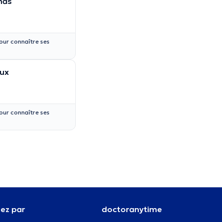
mas
our connaître ses
oux
our connaître ses
ez par
doctoranytime