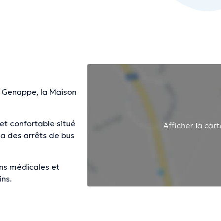
e Genappe, la Maison
et confortable situé
Afficher la cart
ia des arrêts de bus
ns médicales et
ns.