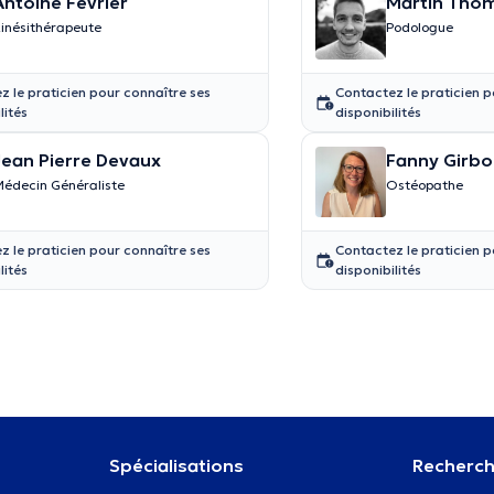
Antoine Février
Martin Tho
inésithérapeute
Podologue
z le praticien pour connaître ses
Contactez le praticien p
lités
disponibilités
Jean Pierre Devaux
Fanny Girb
édecin Généraliste
Ostéopathe
z le praticien pour connaître ses
Contactez le praticien p
lités
disponibilités
Spécialisations
Recherch