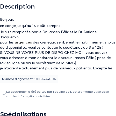
Description
Bonjour,
en congé jusqu'au 14 août compris .
Je suis remplacée par le Dr Jansen Félix et le Dr Auriane
Jacquemin.
pour les
urgences
des créneaux se libèrent le matin même ( si plus
de disponibilité, veuillez contacter le secrétariat de 8 à 12h )
SI VOUS NE VOYEZ PLUS DE DISPO CHEZ MOI , vous pouvez
vous adresser à mon assistant le docteur Jansen Félix ( prise de
rdv en ligne ou via le secrétariat de la MMG)
je n'accepte actuellement plus de nouveaux patients. Excepté les
regroupements familiaux. (si modification de votre adresse mail ->
contacter secrétariat)
Numéro d'agrément: 17883434004
Médecin généraliste installée sur Genappe depuis 2018 , je vous
reçois à la Maison Médicale de Genappe et à mon privé à Baisy-
La description a été éditée par l'équipe de Doctoranytime et se base
Thy . je prends en charge les examens médicaux pour tout âge (
sur des informations vérifiées.
du nourrisson en passant par l'enfant, l’adolescent, l'adulte à la
personne âgée) , l'électrocardiogramme, les prises de sang, la
vaccination, les conseils en contraception et MST.
Spécialisations