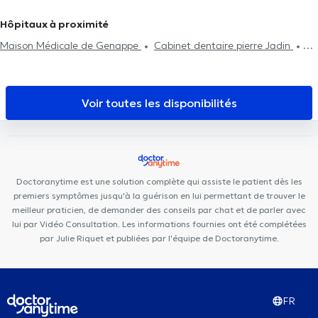
Médecins Généralistes à Feluy
Médecins Généralistes à Ittre
Hypnose médicale
Acide Hyaluronique
Séance de
Traitement du diabète
Visite à domicile
TDA(H)
Médecins Généralistes à Rixensart
Médecins Généralistes à
Hôpitaux à proximité
mésothérapie
Psychothérapie
Renouvellement de traitement
Mont-Saint-Guibert
Médecins Généralistes à Wavre
Médecins
Maison Médicale de Genappe
Cabinet dentaire pierre Jadin
Généralistes à Braine-Le-Château
Orthodontie Philips Nivelles
Centre Kiform
IMPULSE - Sport &
Health Clinic
HSPC Health & Sports Performance Center
Kinovea Lasne - Centre Paramédical & Bien-être
Cabinet Médical
Voir toutes les disponibilités
du Dr Govaerts
Centre Médical de Lillois
Centre Medical Le
Cèdre Bousval
Niv'DentalClinic
Centre Médical Mélanie
Centre Mimosa Nivelles
My Clinic
Cabinet Médical Asaftei
HK Health Center
Centre Edumotion
Centre Médical de
Doctoranytime est une solution complète qui assiste le patient dès les
l'Alliance
Centre de Santé Holistique
KineVie
premiers symptômes jusqu'à la guérison en lui permettant de trouver le
meilleur praticien, de demander des conseils par chat et de parler avec
lui par Vidéo Consultation. Les informations fournies ont été complétées
par Julie Riquet et publiées par l'équipe de Doctoranytime.
FR