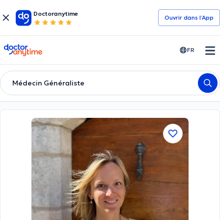
Doctoranytime
Ouvrir dans l’App
doctoranytime
FR
Médecin Généraliste