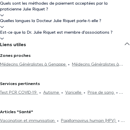
Quels sont les méthodes de paiement acceptées par la
praticienne Julie Riquet ?
Quelles langues la Docteur Julie Riquet parle-t-elle ?
Est-ce que la Dr. Julie Riquet est membre d'associations ?
Liens utiles
Zones proches
Médecins Généralistes à Genappe
Médecins Généralistes à
Lasne
Médecins Généralistes à Baisy-Thy
Médecins
Généralistes à Nivelles
Médecins Généralistes à Lillois-Witterzée
Services pertinents
Médecins Généralistes à Villers-La-Ville
Médecins Généralistes
Test PCR COVID-19
Autisme
Varicelle
Prise de sang
à Braine-L'Alleud
Médecins Généralistes à Waterloo
Médecins
Acide Hyaluronique
Séance d'acupuncture
ECG
Généralistes à Marbais
Médecins Généralistes à Petit-Roeulx-
(Electrocardiogramme)
Hijama
Contraception et MST
Lez-Nivelles
Médecins Généralistes à Court-Saint-Etienne
Articles "Santé"
Examen d'assurance vie
Surveillance de la glycémie
Médecins Généralistes à Schaerbeek
Médecins Généralistes à
Vaccination et immunisation
Papillomavirus humain (HPV)
Traitement des allergies
Séance de mésothérapie
Test
Hoeilaart
Médecins Généralistes à Watermael-Boitsfort
Tabacologie
Traitement des allergies
Traitement du diabète
d'intolérance alimentaire
Néonatologie
Attestation médicale