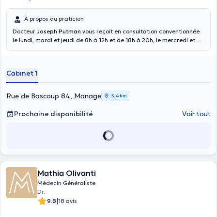
À propos du praticien
Docteur
Joseph Putman
vous reçoit en consultation conventionnée
le lundi, mardi et jeudi de 8h à 12h et de 18h à 20h, le mercredi et
vendredi de 8h à 13h et le samedi de 8h à 10h dans son cabinet rue
de Bascoup 84 à Fayt-Lez-Manage. Il peut prendre en charge des
consultations de médecine générale, de problème psychologique, de
Cabinet 1
problème gériatrique ainsi que de médecine esthétique. Les
consultations se font uniquement sur rendez-vous. 2 personnes à
examiner = 2 rendez-vous à prendre. Les visites à domiciles sont
Rue de Bascoup 84, Manage
5,4 km
réservées aux patients qui sont dans la réelle incapacité de se
déplacer ! Les soirs de semaine après 18:00h, les jours fériés et les
Prochaine disponibilité
Voir tout
weekends, veuillez former le 1733 pour joindre le service de garde.
Pour toutes urgences médicales, veuillez former le 100.
Mathia Olivanti
Médecin Généraliste
Dr.
|
9.8
18 avis