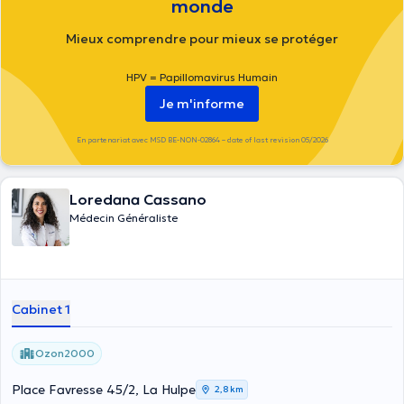
monde
Mieux comprendre pour mieux se protéger
HPV = Papillomavirus Humain
Je m'informe
En partenariat avec MSD BE-NON-02864 – date of last revision 05/2026
Loredana Cassano
Médecin Généraliste
Cabinet 1
Ozon2000
Place Favresse 45/2, La Hulpe
2,8 km