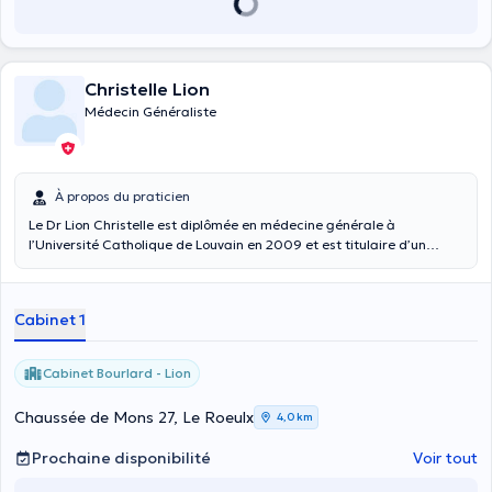
Christelle Lion
Médecin Généraliste
À propos du praticien
Le Dr Lion Christelle est diplômée en médecine générale à
l’Université Catholique de Louvain en 2009 et est titulaire d’un
certificat universitaire de nutrition en 2018 toujours à l’ULC. Elle
prend en charge les enfants, les ados et les adultes. Elle pratique
l’ECG (le test d’électrocardiogramme), les prises de sang, la
Cabinet 1
vaccination. Elle consulte au cabinet privé "le cabinet Bourlard –
Lion" sis à Le Rœulx (Place du Château 7 - 7070). Elle est joignable
au 0470/300832 pour les prises de rendez-vous.
Cabinet Bourlard - Lion
Chaussée de Mons 27, Le Roeulx
4,0 km
Prochaine disponibilité
Voir tout