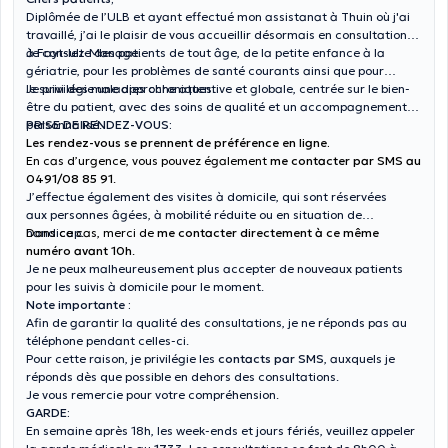
Diplômée de l’ULB et ayant effectué mon assistanat à Thuin où j'ai
travaillé, j’ai le plaisir de vous accueillir désormais en consultation
à Fayt-lez-Manage.
Je consulte des patients de tout âge, de la petite enfance à la
gériatrie, pour les problèmes de santé courants ainsi que pour
le suivi des maladies chroniques.
Je privilégie une approche attentive et globale, centrée sur le bien-
être du patient, avec des soins de qualité et un accompagnement
personnalisé.
PRISE DE RENDEZ-VOUS:
Les rendez-vous se prennent de préférence en ligne.
En cas d’urgence, vous pouvez également
me contacter par SMS au
0491/08 85 91
.
J’effectue également des visites à domicile, qui sont réservées
aux personnes âgées, à mobilité réduite ou en situation de
handicap.
Dans ce cas, merci de
me contacter directement à ce même
numéro avant 10h
.
Je ne peux malheureusement plus accepter de nouveaux patients
pour les suivis à domicile pour le moment.
Note importante :
Afin de garantir la qualité des consultations, je ne réponds pas au
téléphone pendant celles-ci.
Pour cette raison, je privilégie les
contacts par SMS
, auxquels je
réponds dès que possible en dehors des consultations.
Je vous remercie pour votre compréhension.
GARDE:
En semaine après 18h, les week-ends et jours fériés, veuillez appeler