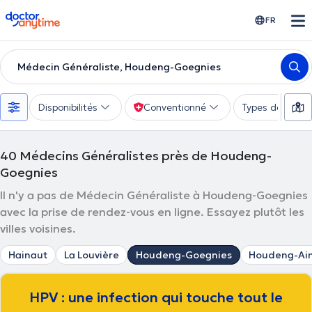
doctoranytime
FR
Médecin Généraliste, Houdeng-Goegnies
Disponibilités
Conventionné
Types de consu
40
Médecins Généralistes près de Houdeng-
Goegnies
Il n'y a pas de Médecin Généraliste à Houdeng-Goegnies
avec la prise de rendez-vous en ligne. Essayez plutôt les
villes voisines.
Hainaut
La Louvière
Houdeng-Goegnies
Houdeng-Ai
HPV : une infection qui touche tout le