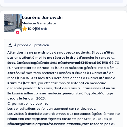
Laurène Janowski
Médecin Généraliste
|
10.0
56 avis
À propos du praticien
Attention : je ne prends plus de nouveaux patients. Si vous n'êtes
pas un patient à moi, je me réserve le droit d'annuler le rendez-
vous. Dans ce cas-ci, merci de m'envoyer un SMS au 0492 10 66 70
Je suis médecin généraliste, diplômée en médecine en 2019 à
l’Université libre de Bruxelles (ULB) et médecin généraliste diplômée
en 2022.
J’ai réalisé mes trois premières années d’études à l’Université de
Mons (UMONS) et mes trois dernières années à l’Université libre de
Bruxelles (ULB).
Après mes études, j’ai effectué mon assistanat en médecine
générale pendant trois ans, dont deux ans à Écaussinnes et un an à
La Louvière.
Je suis installée comme médecin généraliste à Fayt-lez-Manage
depuis le 1er avril 2023.
Organisation du cabinet
Les consultations se font uniquement sur rendez-vous.
Les visites à domicile sont réservées aux personnes âgées, à mobilité
réduite ou en situation de handicap.
Pour cette raison, je privilégie les contacts par SMS, auxquels je
Afin de garantir la qualité des consultations, je ne réponds pas au
réponds dès que possible en dehors des consultations.