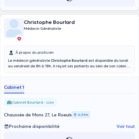
Christophe Bourlard
Médecin Généraliste
À propos du praticien
Le médecin généraliste
Christophe Bourlard
est disponible du lundi
au vendredi de 8h à 18h. Il reçoit ses patients au sein de son cabinet
privé sis à la place du Château, 7. Vous pouvez le consulter pour une
consultation généraliste, une prise de sang, une vaccination ou un
test d’ECG (test d’électrocardiogramme). Il reçoit également les
Cabinet 1
délégués médicaux. Pour le rencontrer dans le cadre d'une
consultation, veuillez prendre rendez-vous avec lui au 0 470299001.
Après 18h en semaine, les jours fériés et les week-ends, veuillez
Cabinet Bourlard - Lion
contacter le 1733 pour joindre la garde médicale.
Chaussée de Mons 27, Le Roeulx
4,0 km
Prochaine disponibilité
Voir tout