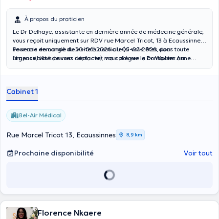
À propos du praticien
Le Dr Delhaye, assistante en dernière année de médecine générale,
vous reçoit uniquement sur RDV rue Marcel Tricot, 13 à Ecaussinnes.
Pour une demande de visite à domicile (si vous êtes dans
Je serais en congé du 20-06-2026 au 05-07-2026, pour toute
l'impossibilité de vous déplacer), vous pouvez la contacter au
urgence, vous pouvez contacter ma collègue le Dr Walem Anne
0494/19.91.60.
sophie au 0478-55.77.71
Cabinet 1
Bel-Air Médical
Rue Marcel Tricot 13, Ecaussinnes
8,9 km
Prochaine disponibilité
Voir tout
Florence Nkaere