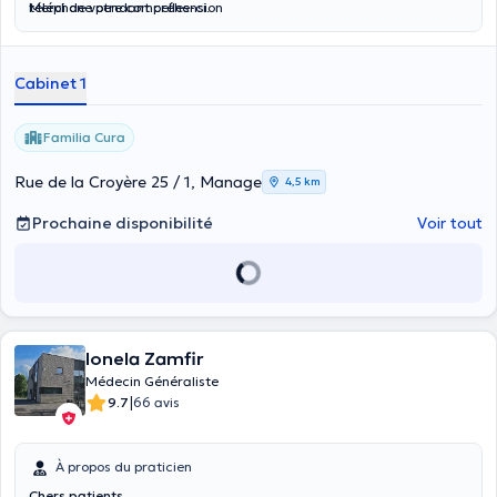
téléphone pendant celles-ci.
Merci de votre compréhension
Cabinet 1
Familia Cura
Rue de la Croyère 25 / 1, Manage
4,5 km
Prochaine disponibilité
Voir tout
Ionela Zamfir
Médecin Généraliste
|
9.7
66 avis
À propos du praticien
Chers patients,