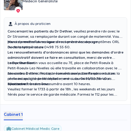
Médecin Généraliste
À propos du praticien
Concernant les patients du Dr Dethier,
veuillez prendre rdv avec le
Dr Stroomer, sa remplaçante durant son congé de maternité. Vous
pouvez prendre Rdv en ligne directement via sa page
Merci de mettre un masque
si vous présentez des symptômes ORL
ou de la température .
Doctoranytime ou au
0498 75 55 60
.
Les renouvellements d'ordonnances ainsi que les demandes d'ordre
administratif doivent se faire en consultation, merci de votre
compréhension.
Le Docteur Bastin vous accueille au 7E, place de Petit-Roeulx à
Petit-Roeulx-Lez-Nivelles où elle travaille en collaboration avec le Dr
Alexandra Dethier. Pratique conventionnée. Les Rendez-vous se
Les visites à domiciles sont réservées aux patients qui sont dans la
prennent en ligne préférentiellement ou au 0491/60.36.40 si
réelle incapacité de se déplacer, merci de me contacter alors
nécessaire.
1 patient = 1 rendez-vous.
directement à ce même numéro avant 10 heures.
Veuillez former le 1733 à partir de 18h , les weekends et les jours
fériés pour le service de garde médicale. Formez le 112 pour les
urgences.
Cabinet 1
Cabinet Médical Medic Care