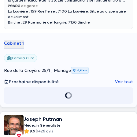
la garde médicale au
1733.
Les consultations se font de 8h00 à
20h00.
Postes de garde:
La Louvière
:
159 Rue Ferrer, 7100 La Louvière. Situé au dispensaire
de Jolimont
Binche
: 29 Rue marie de Hongrie, 7130 Binche
Cabinet 1
Familia Cura
Rue de la Croyère 25/1 , Manage
4,6 km
Prochaine disponibilité
Voir tout
Joseph Putman
Médecin Généraliste
|
9.9
1426 avis