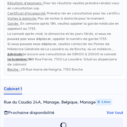
Résultats d'examens:
Pour les résultats veuillez prendre rendez-vous
en consultation svp.
Certificat d'incapacité:
Prendre rdv en consultation pour les certificats. I
Visites à domicile:
Pas de visites à domicile pour le moment.
Garde:
En semaine après 18h, veuillez appeler la garde médicale en
appelant au 1733.
Le samedi après-midi, le dimanche et les jours fériés,
si vous ne
pouvez pas vous déplacer
, appeler le numéro de garde 1733.
Si vous pouvez vous déplacer
, veuillez contacter les Postes de
Médecine Générale de La Louvière ou de Binche, où un médecin
généraliste assure une consultation de 08h00 à 20h00 le samedi
Adresses:
et le dimanche.
La Louvière
:
159 Rue Ferrer, 7100 La Louvière. Situé au dispensaire
de Jolimont
Binche :
29 Rue marie de Hongrie, 7130 Binche
Cabinet 1
Rue du Caudia 24A, Manage, Belgique, Manage
3,8 km
Prochaine disponibilité
Voir tout