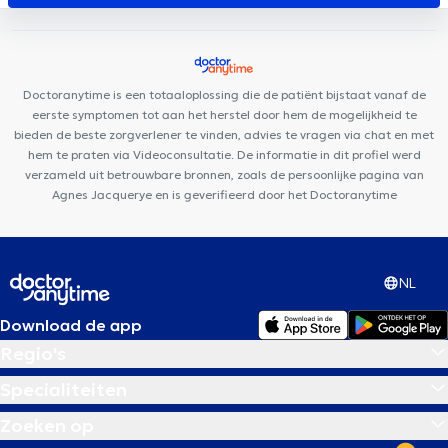
Medical Center
City-Clinic Chirec Louise
Clinique Bailli
Centre Médical Saint-Gilles
Louise Family Doctors
Cabinet
Dentaire Louise
Ophtara Medical Center
Dermo Medical
Center
Centre Mimosa Bruxelles Louise
DMC 125
Doctoranytime is een totaaloplossing die de patiënt bijstaat vanaf de
eerste symptomen tot aan het herstel door hem de mogelijkheid te
bieden de beste zorgverlener te vinden, advies te vragen via chat en met
hem te praten via Videoconsultatie. De informatie in dit profiel werd
verzameld uit betrouwbare bronnen, zoals de persoonlijke pagina van
Agnes Jacquerye en is geverifieerd door het Doctoranytime
NL
Download de app
Regio's
Specialiteiten
Zoeken op