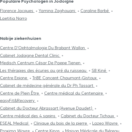
Populaire Psychologen in Jodoigne
Florence Jacques
Yamina Zaghouani
Coraline Barbé
Laetitia Norro
Nabije ziekenhuizen
Centre D'Ophtalmologie Du Brabant Wallon
Cabinet Jodoigne Dental Clinic
Medisch Centrum César De Paepe Tienen
Les thérapies des écuries au gré du ruisseau
SB Kiné
Centre Epione
TriBE Concept Chaumont-Gistoux
Cabinet de médecine générale du Dr Ph Tassart
Centre de Plein Être
Centre médical du Centenaire
easyFit&Recovery
Cabinet du Docteur Abrassart (Avenue Daudet)
Centre médical des 4 sapins
Cabinet du Docteur Tichoux
ESEAL Medical
Clinique du bois de la pierre
Lazeo Wavre
Proxima Wavre
Centre Kinos
Maison Médicale du Biéreau