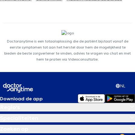
Doctoranytime is een totaaloplossing die de patiënt bijstaat vanaf de
eerste symptomen tot aan het herstel door hem de mogelijkheid te
bieden de beste zorgverlener te vinden, advies te vragen via chat en met
hem te praten via Videoconsultatie.
NL
Download de app
Regio's
Specialiteiten
Zoeken op