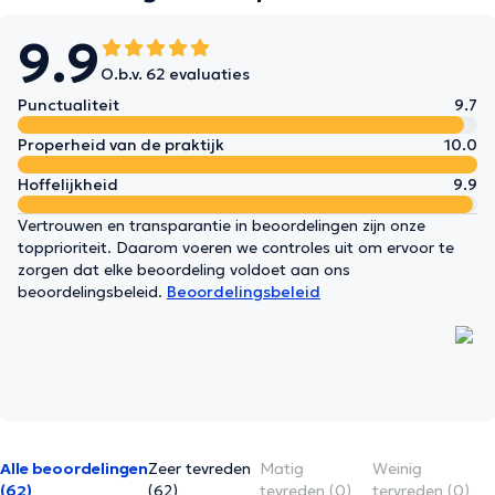
toute cette beauté." Je vous dis à très vite...
9.9
O.b.v. 62 evaluaties
Punctualiteit
9.7
Properheid van de praktijk
10.0
Hoffelijkheid
9.9
Vertrouwen en transparantie in beoordelingen zijn onze
topprioriteit. Daarom voeren we controles uit om ervoor te
zorgen dat elke beoordeling voldoet aan ons
beoordelingsbeleid.
Beoordelingsbeleid
Alle beoordelingen
Zeer tevreden
Matig
Weinig
(62)
(62)
tevreden (0)
tervreden (0)