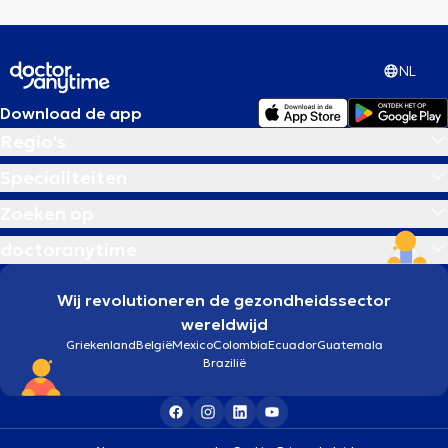
NL
Download de app
Regio's
Specialiteiten
Zoeken op
doctoranytime
Wij revolutioneren de gezondheidssector
wereldwijd
Griekenland
België
Mexico
Colombia
Ecuador
Guatemala
Brazilië