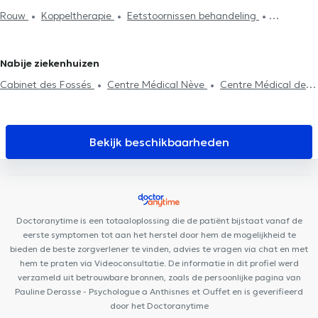
Koppeltherapie
Psychoanalyse
Gezinstherapie
Rouw
Koppeltherapie
Eetstoornissen behandeling
Psychotherapie
Stressmanagement
Eetstoornissen
Behandeling depressie
Behandeling van angst
behandeling
Agressiebeheersing
Systemische therapie
Stressmanagement
EMDR
Psychotherapie
Fobieën behandeling
Behandeling slaapproblemen
Nabije ziekenhuizen
Cabinet des Fossés
Centre Médical Nève
Centre Médical des
Docteurs Stetenfeld et Salvaggio
Cabinet médical des Docteurs
Didier et Richelle
Centre Médica +
Institut du poids de
Beaufays
FUNMEDDEV Durbuy
HexaClinic
PRANAclinic
Bekijk beschikbaarheden
Remacle Neurochirurgie
Psy Pluriel Liège
Centre Synapsis
Liège
Collectif Médical SANTÉ
Clinique Dentaire Saint-Nicolas
Plurisanté
D7 institut Rue Monulphe
Kin&Perform Chênée
Centre de diététique NaturHouse Liège
Cabinet de gastro-
Doctoranytime is een totaaloplossing die de patiënt bijstaat vanaf de
entérologie des docteurs Michels et Sacré
Lazeo Liège
eerste symptomen tot aan het herstel door hem de mogelijkheid te
bieden de beste zorgverlener te vinden, advies te vragen via chat en met
hem te praten via Videoconsultatie. De informatie in dit profiel werd
verzameld uit betrouwbare bronnen, zoals de persoonlijke pagina van
Pauline Derasse - Psychologue a Anthisnes et Ouffet en is geverifieerd
door het Doctoranytime