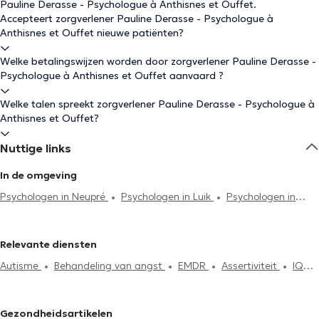
Pauline Derasse - Psychologue à Anthisnes et Ouffet.
Accepteert zorgverlener Pauline Derasse - Psychologue à
Anthisnes et Ouffet nieuwe patiënten?
Welke betalingswijzen worden door zorgverlener Pauline Derasse -
Psychologue à Anthisnes et Ouffet aanvaard ?
Welke talen spreekt zorgverlener Pauline Derasse - Psychologue à
Anthisnes et Ouffet?
Nuttige links
In de omgeving
Psychologen in Neupré
Psychologen in Luik
Psychologen in
Esneux
Psychologen in Izier
Psychologen in Nandrin
Psychologen in Neuville-En-Condroz
Psychologen in Sprimont
Relevante diensten
Psychologen in Seraing
Psychologen in Beaufays
Psychologen
Autisme
Behandeling van angst
EMDR
Assertiviteit
IQ
in Engis
Psychologen in Aywaille
Psychologen in Trooz
Test
Burn-out behandeling
Afhankelijkheid en addictie
Psychologen in Grivegnee
Psychologen in Ferrières
Zelfvertrouwen
Rouw
Therapeutische hypnose
Psychologen in Fléron
Psychologen in Beyne-Heusay
Gezondheidsartikelen