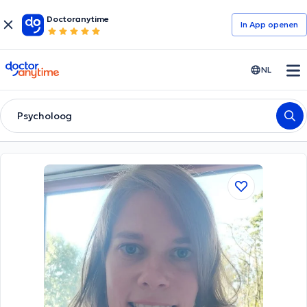
Doctoranytime
In App openen
doctoranytime
NL
Psycholoog