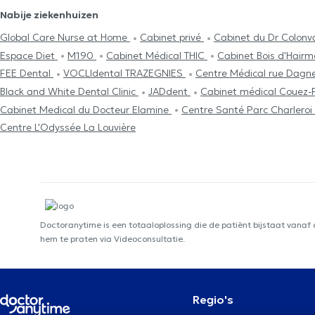
Nabije ziekenhuizen
Global Care Nurse at Home
Cabinet privé
Cabinet du Dr Colonv
Espace Diet
M190
Cabinet Médical THIC
Cabinet Bois d'Hair
FEE Dental
VOCLIdental TRAZEGNIES
Centre Médical rue Dagne
Black and White Dental Clinic
JADdent
Cabinet médical Couez-
Cabinet Medical du Docteur Elamine
Centre Santé Parc Charleroi
Centre L'Odyssée La Louvière
Doctoranytime is een totaaloplossing die de patiënt bijstaat vanaf
hem te praten via Videoconsultatie.
Regio's