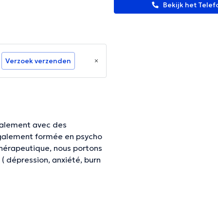
Bekijk het Tel
Verzoek verzenden
thérapeutique, nous portons
( dépression, anxiété, burn
elles, répétitions, …) et nous
geverifieerde informatie.