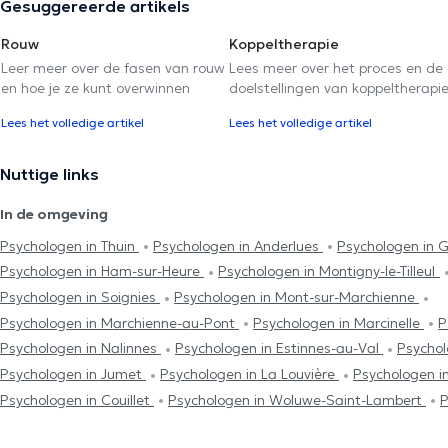
Gesuggereerde artikels
Rouw
Koppeltherapie
Leer meer over de fasen van rouw
Lees meer over het proces en de
en hoe je ze kunt overwinnen
doelstellingen van koppeltherapi
Lees het volledige artikel
Lees het volledige artikel
Nuttige links
In de omgeving
Psychologen in Thuin
Psychologen in Anderlues
Psychologen in 
Psychologen in Ham-sur-Heure
Psychologen in Montigny-le-Tilleul
Psychologen in Soignies
Psychologen in Mont-sur-Marchienne
Psychologen in Marchienne-au-Pont
Psychologen in Marcinelle
P
Psychologen in Nalinnes
Psychologen in Estinnes-au-Val
Psychol
Psychologen in Jumet
Psychologen in La Louvière
Psychologen i
Psychologen in Couillet
Psychologen in Woluwe-Saint-Lambert
P