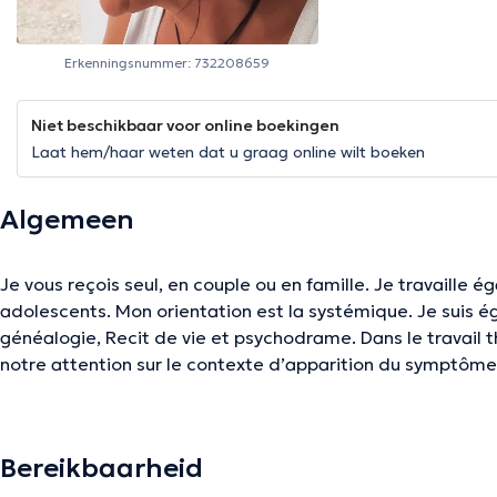
Erkenningsnummer: 732208659
Niet beschikbaar voor online boekingen
Laat hem/haar weten dat u graag online wilt boeken
Algemeen
Je vous reçois seul, en couple ou en famille. Je travaille également avec des
adolescents. Mon orientation est la systémique. Je suis également formée en psycho
généalogie, Recit de vie et psychodrame. Dans le travail 
notre attention sur le contexte d’apparition du symptôme 
out, fatigue ou douleurs inexpliquées, difficultés relationn
tentons d’en comprendre le sens pour pouvoir s’en libérer.
Bereikbaarheid
De beschrijving werd aangepast door het Doctoranytime team, gebaseerd op 