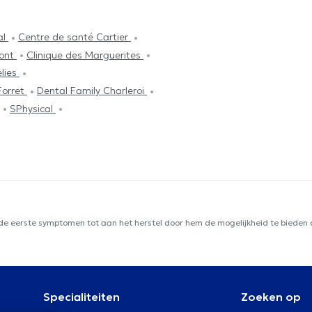
al
Centre de santé Cartier
mont
Clinique des Marguerites
lies
Forret
Dental Family Charleroi
SPhysical
 de eerste symptomen tot aan het herstel door hem de mogelijkheid te bieden d
Specialiteiten
Zoeken op