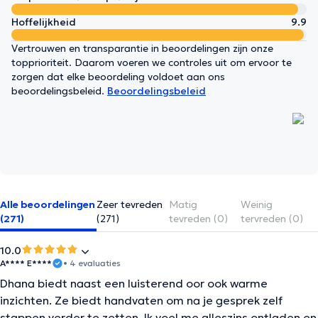
Hoffelijkheid
9.9
Vertrouwen en transparantie in beoordelingen zijn onze
topprioriteit. Daarom voeren we controles uit om ervoor te
zorgen dat elke beoordeling voldoet aan ons
beoordelingsbeleid.
Beoordelingsbeleid
Alle beoordelingen
Zeer tevreden
Matig
Weinig
(271)
(271)
tevreden (0)
tervreden (0)
10.0
A**** E****
• 4 evaluaties
Dhana biedt naast een luisterend oor ook warme
inzichten. Ze biedt handvaten om na je gesprek zelf
stappen verder te zetten. Ik voel me alleszins ontladen en