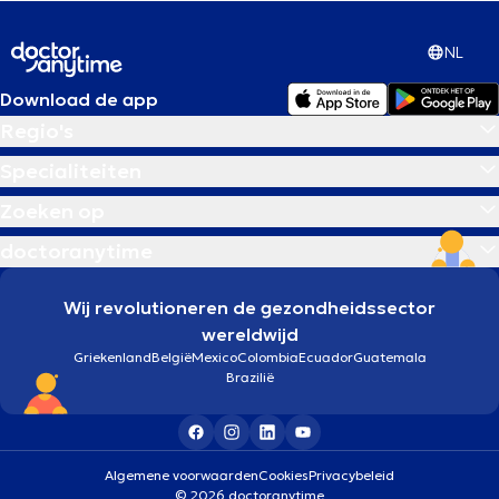
NL
Download de app
Regio's
Specialiteiten
Zoeken op
doctoranytime
Wij revolutioneren de gezondheidssector
wereldwijd
Griekenland
België
Mexico
Colombia
Ecuador
Guatemala
Brazilië
Algemene voorwaarden
Cookies
Privacybeleid
© 2026 doctoranytime