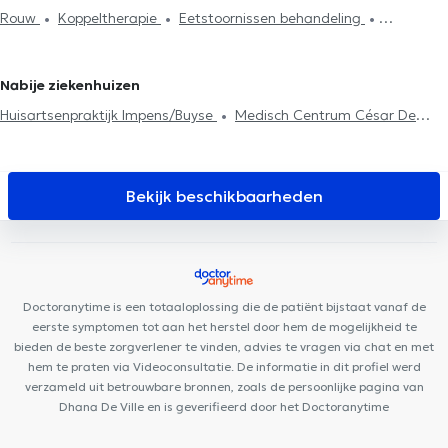
Rouw
Koppeltherapie
Eetstoornissen behandeling
Psychotherapie
Stressmanagement
Eetstoornissen
Behandeling depressie
Behandeling van angst
behandeling
Agressiebeheersing
Systemische therapie
Stressmanagement
EMDR
Psychotherapie
Fobieën behandeling
Behandeling slaapproblemen
Nabije ziekenhuizen
Huisartsenpraktijk Impens/Buyse
Medisch Centrum César De
Paepe Liedekerke
Cabinet dentaire CV Smile
Hair & Face
Clinic
Potaardestraat 14
Cabinet Etoile Polaire
Centre
MedCare Dilbeek
Kinosteo+
Orthophysics
Centre médical
Bekijk beschikbaarheden
Alpha Omega
La maison de Geoffroy
Centre Médical Médi-
Santé Ganshoren
MediDenti Ganshoren
MediSina Jette
Azurdental Clinique Dentaire
Centre Dyaz
Praktijk Dilbeek
Cabinet du Docteur Patoulidis
Centre Médical le Figuier
Doctoranytime is een totaaloplossing die de patiënt bijstaat vanaf de
Cabinet Médical et Paramédical Berchem-Sainte-Agathe
eerste symptomen tot aan het herstel door hem de mogelijkheid te
bieden de beste zorgverlener te vinden, advies te vragen via chat en met
hem te praten via Videoconsultatie. De informatie in dit profiel werd
verzameld uit betrouwbare bronnen, zoals de persoonlijke pagina van
Dhana De Ville en is geverifieerd door het Doctoranytime