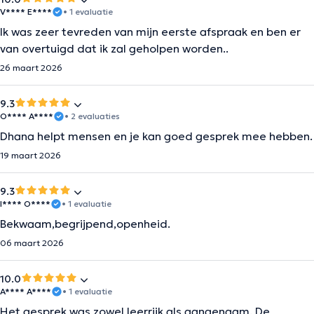
V**** E****
• 1 evaluatie
Ik was zeer tevreden van mijn eerste afspraak en ben er
van overtuigd dat ik zal geholpen worden..
26 maart 2026
9.3
O**** A****
• 2 evaluaties
Dhana helpt mensen en je kan goed gesprek mee hebben.
19 maart 2026
9.3
I**** O****
• 1 evaluatie
Bekwaam,begrijpend,openheid.
06 maart 2026
10.0
A**** A****
• 1 evaluatie
Het gesprek was zowel leerrijk als aangenaam. De