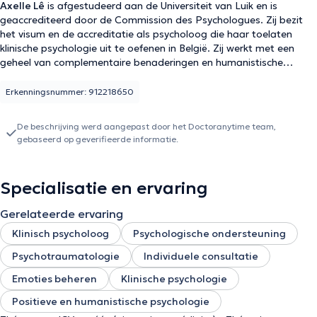
Axelle Lê
is afgestudeerd aan de Universiteit van Luik en is
geaccrediteerd door de Commission des Psychologues. Zij bezit
het visum en de accreditatie als psycholoog die haar toelaten
klinische psychologie uit te oefenen in België. Zij werkt met een
geheel van complementaire benaderingen en humanistische
waarden waarbij de mens centraal staat in de interventie. Zij biedt
psychologische hulp bij diverse problemen (zoals zelfvertrouwen,
Erkenningsnummer: 912218650
angst, depressie, pesterijen, afhankelijkheid, ziekten of verlies van
autonomie) die kunnen uitmonden in een periode van crisis,
De beschrijving werd aangepast door het Doctoranytime team,
malaise, lijden of eender welke moeilijkheid die een impact heeft op
gebaseerd op geverifieerde informatie.
het dagelijkse leven. - Praktische informatie - Consulten worden
gedekt door een overeenkomst en een gedeeltelijke terugbetaling
van psychologiesessies is mogelijk afhankelijk van uw
Specialisatie en ervaring
ziektekostenverzekering. Zij ontvangt u in haar praktijk te Luik,
evenals in het medisch centrum Mutualia te Verviers en Anderlecht.
Gerelateerde ervaring
Een follow-up thuis voor personen met beperkte mobiliteit en voor
specifieke problemen is ook mogelijk. We kijken ernaar uit u te
Klinisch psycholoog
Psychologische ondersteuning
ontmoeten!
Psychotraumatologie
Individuele consultatie
Emoties beheren
Klinische psychologie
Positieve en humanistische psychologie