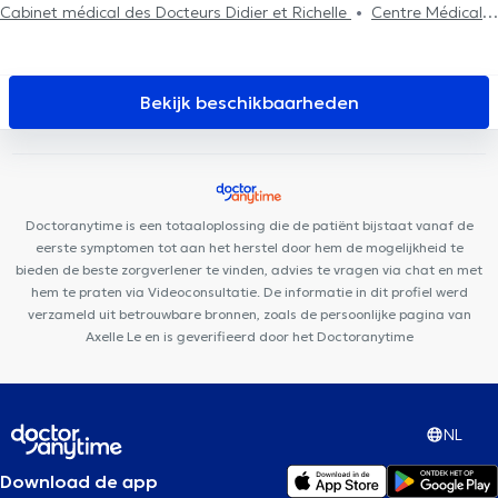
Cabinet médical des Docteurs Didier et Richelle
Centre Médical
des Docteurs Stetenfeld et Salvaggio
Centre Médica +
FUNMEDDEV Liège
Cabinet de gastro-entérologie des docteurs
Michels et Sacré
Clinique Dentaire Saint-Nicolas
PRANAclinic
Bekijk beschikbaarheden
Institut du poids de Hognoul
Centre Synapsis Liège
Psy
Pluriel Liège
Cabinet des Drs Feron & El Amraoui
D7 institut
Rue Monulphe
Plurisanté
Centre Médical Nève
Centre de
diététique NaturHouse Liège
LogoPsy
Remacle Neurochirurgie
Doctoranytime is een totaaloplossing die de patiënt bijstaat vanaf de
Lazeo Liège
Cabinet Dentaire Liège
Cabinet des Fossés
eerste symptomen tot aan het herstel door hem de mogelijkheid te
bieden de beste zorgverlener te vinden, advies te vragen via chat en met
hem te praten via Videoconsultatie. De informatie in dit profiel werd
verzameld uit betrouwbare bronnen, zoals de persoonlijke pagina van
Axelle Le en is geverifieerd door het Doctoranytime
NL
Download de app