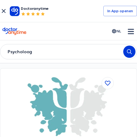
Doctoranytime
In App openen
doctoranytime
NL
Psycholoog