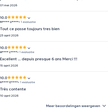
01 mei 2026
10.0
M**** U****
• 1 evaluatie
Tout ce passe toujours tres bien
23 april 2026
10.0
A**** L****
• 1 evaluatie
Excellent ... depuis presque 6 ans Merci !!!
15 april 2026
10.0
H**** E****
• 1 evaluatie
Très contente
10 april 2026
Meer beoordelingen weergeven