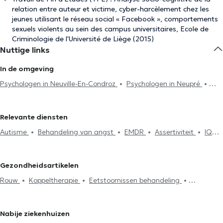
relation entre auteur et victime, cyber-harcèlement chez les
jeunes utilisant le réseau social « Facebook », comportements
sexuels violents au sein des campus universitaires, Ecole de
Criminologie de l'Université de Liège (2015)
Nuttige links
In de omgeving
Psychologen in Neuville-En-Condroz
Psychologen in Neupré
Psychologen in Seraing
Psychologen in Nandrin
Psychologen in
Luik
Psychologen in Esneux
Psychologen in Hody
Relevante diensten
Psychologen in Grivegnee
Psychologen in Huy
Psychologen in
Autisme
Behandeling van angst
EMDR
Assertiviteit
IQ
Fumal
Psychologen in Beaufays
Psychologen in Herstal
Test
Burn-out behandeling
Afhankelijkheid en addictie
Psychologen in Sprimont
Psychologen in Beyne-Heusay
Zelfvertrouwen
Rouw
Therapeutische hypnose
Psychologen in Trooz
Psychologen in Izier
Psychologen in Fléron
Gezondheidsartikelen
Koppeltherapie
Psychoanalyse
Gezinstherapie
Rouw
Koppeltherapie
Eetstoornissen behandeling
Psychotherapie
Stressmanagement
Eetstoornissen
Behandeling depressie
Behandeling van angst
behandeling
Agressiebeheersing
Systemische therapie
Stressmanagement
EMDR
Psychotherapie
Fobieën behandeling
Behandeling slaapproblemen
Nabije ziekenhuizen