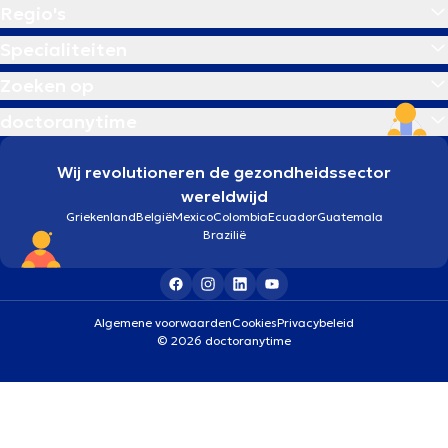
Regio's
Specialiteiten
Zoeken op
doctoranytime
Wij revolutioneren de gezondheidssector
wereldwijd
Griekenland
België
Mexico
Colombia
Ecuador
Guatemala
Brazilië
Algemene voorwaarden
Cookies
Privacybeleid
© 2026 doctoranytime