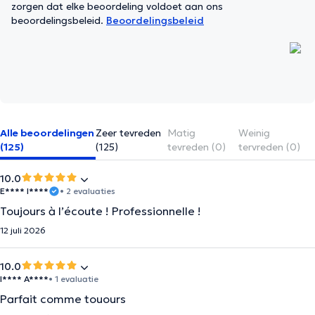
zorgen dat elke beoordeling voldoet aan ons
beoordelingsbeleid.
Beoordelingsbeleid
Alle beoordelingen
Zeer tevreden
Matig
Weinig
(125)
(125)
tevreden (0)
tervreden (0)
10.0
E**** I****
• 2 evaluaties
Toujours à l’écoute ! Professionnelle !
12 juli 2026
10.0
I**** A****
• 1 evaluatie
Parfait comme touours