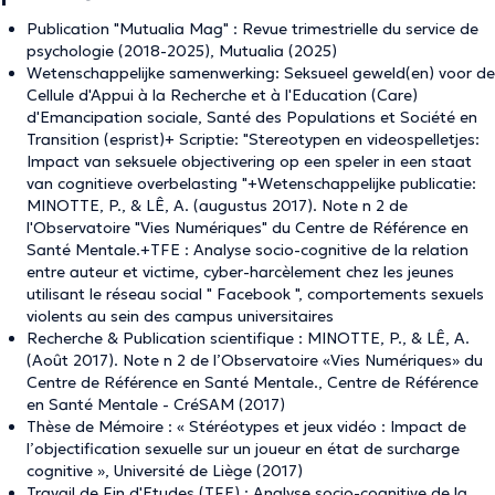
Publication "Mutualia Mag" : Revue trimestrielle du service de
psychologie (2018-2025), Mutualia (2025)
Wetenschappelijke samenwerking: Seksueel geweld(en) voor de
Cellule d'Appui à la Recherche et à l'Education (Care)
d'Emancipation sociale, Santé des Populations et Société en
Transition (esprist)+ Scriptie: "Stereotypen en videospelletjes:
Impact van seksuele objectivering op een speler in een staat
van cognitieve overbelasting "+Wetenschappelijke publicatie:
MINOTTE, P., & LÊ, A. (augustus 2017). Note n 2 de
l'Observatoire "Vies Numériques" du Centre de Référence en
Santé Mentale.+TFE : Analyse socio-cognitive de la relation
entre auteur et victime, cyber-harcèlement chez les jeunes
utilisant le réseau social " Facebook ", comportements sexuels
violents au sein des campus universitaires
Recherche & Publication scientifique : MINOTTE, P., & LÊ, A.
(Août 2017). Note n 2 de l’Observatoire «Vies Numériques» du
Centre de Référence en Santé Mentale., Centre de Référence
en Santé Mentale - CréSAM (2017)
Thèse de Mémoire : « Stéréotypes et jeux vidéo : Impact de
l’objectification sexuelle sur un joueur en état de surcharge
cognitive », Université de Liège (2017)
Travail de Fin d'Etudes (TFE) : Analyse socio-cognitive de la