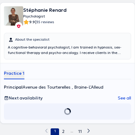
Stéphanie Renard
Psychologist
|
9.9
35 reviews
About the specialist
A cognitive-behavioral psychologist, I am trained in hypnosis, sex-
functional therapy and psycho-oncology. I receive clients in the
following areas Assertiveness problems, anxiety disorders (panic
attacks, phobias, generalized anxiety disorder, obsessive-
compulsive disorder, post-traumatic stress disorder), burn out,
Practice 1
depression, alcoholism, bullying, relationship difficulties, sexual
disorders; Support in case of serious illness and bereavement; IQ
tests
Principal
Avenue des Tourterelles , Braine-L'Alleud
Next availability
See all
1
2
...
11