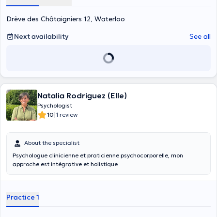
je trouve à la fois très ancrée dans le concret et la réalité de la vie
actuelle, mais aussi et surtout dans le respect du patient et de sa
Drève des Châtaigniers 12, Waterloo
problématique. Je me suis donc formée en thérapie brève. J'ai
trouvé dans ce courant thérapeutique des concepts et des outils
Next availability
See all
efficaces pour pouvoir aider les personnes en souffrance. ​Je suis
membre de la Commission des Psychologues de Belgique. Dans la
vie privée, je suis mariée et maman de 3 enfants.
Natalia Rodriguez (Elle)
Psychologist
|
10
1 review
About the specialist
Psychologue clinicienne et praticienne psychocorporelle, mon
approche est intégrative et holistique
Practice 1