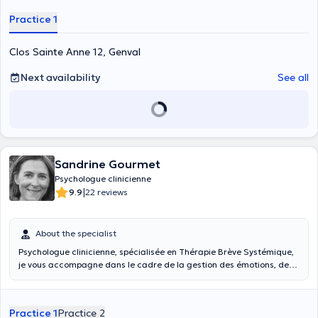
Practice 1
Clos Sainte Anne 12, Genval
Next availability
See all
Sandrine Gourmet
Psychologue clinicienne
|
9.9
22 reviews
About the specialist
Psychologue clinicienne, spécialisée en Thérapie Brève Systémique,
je vous accompagne dans le cadre de la gestion des émotions, de
l'anxiété, du stress, de problèmes relationnels et affectifs, de
difficultés familiales, de dépression, d'accompagnement dans la
maladie, dans le deuil... Après des études universitaires en
Practice 1
Practice 2
psychologie, j'ai eu envie de me spécialiser dans une approche que