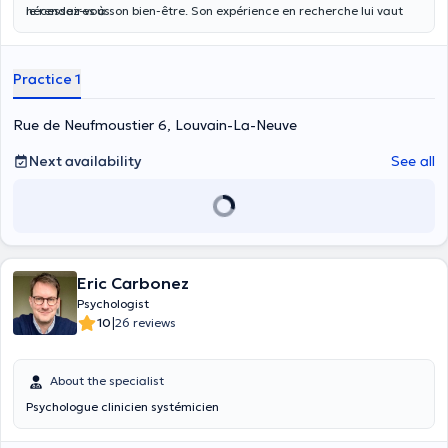
nécessaires à son bien-être. Son expérience en recherche lui vaut
le rendez-vous.
également une expertise dans le domaine des émotions.
Practice 1
Rue de Neufmoustier 6, Louvain-La-Neuve
Next availability
See all
Eric Carbonez
Psychologist
|
10
26 reviews
About the specialist
Psychologue clinicien systémicien