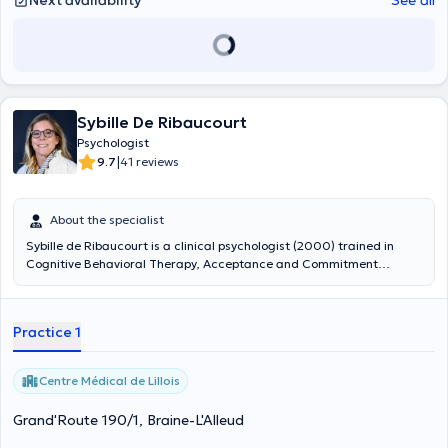
Next availability
See all
Sybille De Ribaucourt
Psychologist
|
9.7
41 reviews
About the specialist
Sybille de Ribaucourt is a clinical psychologist (2000) trained in
Cognitive Behavioral Therapy, Acceptance and Commitment
Therapy (ACT), Mindfulness and Compassion Therapy. She will be
available every Thursday at the Health Initiative and
Transformation Center between 1:00 and 6:00 pm. Ms. de
Practice 1
Ribaucourt specializes in a number of areas including stress
management and difficult emotions, professional and parental
burn-outs as well as depression, anxiety disorders, sleep disorders,
Centre Médical de Lillois
difficulties in adapting to illness such as cancer, diabetes, tinnitus,
Covid-19, Crohn's disease, digestive disorders, chronic pain, etc.
Grand'Route 190/1, Braine-L'Alleud