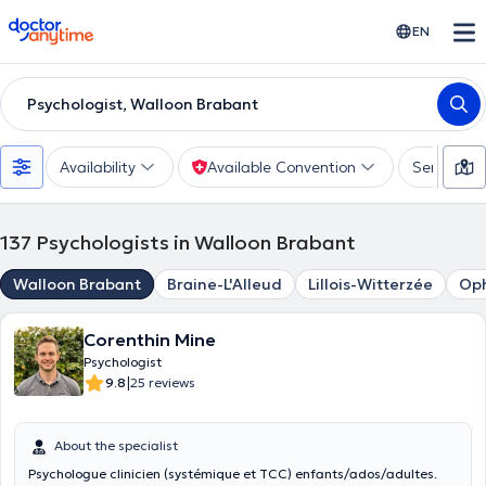
doctoranytime
EN
Psychologist, Walloon Brabant
Availability
Available Convention
Services
137
Psychologists in Walloon Brabant
Walloon Brabant
Braine-L'Alleud
Lillois-Witterzée
Oph
Corenthin Mine
Psychologist
|
9.8
25 reviews
About the specialist
Psychologue clinicien (systémique et TCC) enfants/ados/adultes.