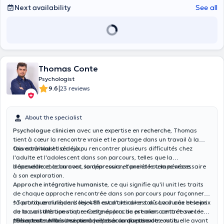
Next availability
See all
Thomas Conte
Psychologist
|
9.6
23 reviews
About the specialist
Psychologue clinicien
avec une expertise en
recherche
, Thomas
tient à cœur la rencontre vraie et le partage dans un travail à la
fois
Ouvert à tous!
convivial et sérieux
Il a déjà pu rencontrer plusieurs difficultés chez
.
l'adulte et l'adolescent dans son parcours, telles que la
dépendance, le burnout, la dépression, l'anxiété ou la névrose.
Il accueille chacun avec son parcours et prend le temps nécessaire
à son exploration.
Approche intégrative humaniste
, ce qui signifie qu'il unit les traits
de chaque approche rencontrée dans son parcours pour façonner
sa pratique clinique. L'objectif est d'articuler son savoir aux besoins
*Tout rdv
annulé dans les
48h
avant le rdv est dû. La durée et le prix
du travail thérapeutique. Cette approche est alors centrée sur le
de la consultation sont renseignés lors du premier contact avec le
patient et sur la conviction que chacun dispose des outils
thérapeute. N'hésitez pas à lui poser la question.
*Pour tout
remboursement
veillez à contacter votre mutuelle avant