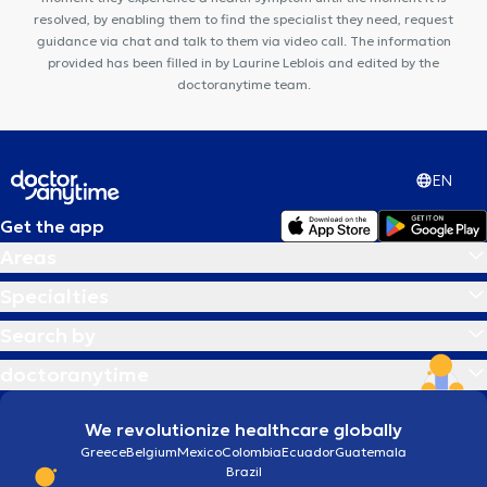
resolved, by enabling them to find the specialist they need, request
guidance via chat and talk to them via video call. The information
provided has been filled in by Laurine Leblois and edited by the
doctoranytime team.
EN
Get the app
Areas
Specialties
Search by
doctoranytime
We revolutionize healthcare globally
Greece
Belgium
Mexico
Colombia
Ecuador
Guatemala
Brazil