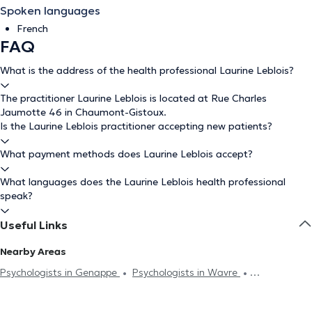
Spoken languages
French
FAQ
What is the address of the health professional Laurine Leblois?
The practitioner Laurine Leblois is located at Rue Charles
Jaumotte 46 in Chaumont-Gistoux.
Is the Laurine Leblois practitioner accepting new patients?
What payment methods does Laurine Leblois accept?
What languages does the Laurine Leblois health professional
speak?
Useful Links
Nearby Areas
Psychologists in Genappe
Psychologists in Wavre
Psychologists in Grez-Doiceau
Psychologists in Etterbeek
Psychologists in Louvain-La-Neuve
Psychologists in Ottignies-