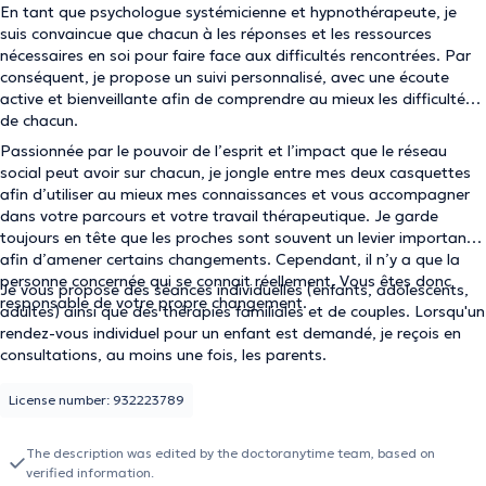
En tant que psychologue systémicienne et hypnothérapeute, je
suis convaincue que chacun à les réponses et les ressources
nécessaires en soi pour faire face aux difficultés rencontrées. Par
conséquent, je propose un suivi personnalisé, avec une écoute
active et bienveillante afin de comprendre au mieux les difficultés
de chacun.
Passionnée par le pouvoir de l’esprit et l’impact que le réseau
social peut avoir sur chacun, je jongle entre mes deux casquettes
afin d’utiliser au mieux mes connaissances et vous accompagner
dans votre parcours et votre travail thérapeutique. Je garde
toujours en tête que les proches sont souvent un levier important
afin d’amener certains changements. Cependant, il n’y a que la
personne concernée qui se connait réellement. Vous êtes donc
Je vous propose des séances individuelles (enfants, adolescents,
responsable de votre propre changement.
adultes) ainsi que des thérapies familiales et de couples. Lorsqu'un
rendez-vous individuel pour un enfant est demandé, je reçois en
consultations, au moins une fois, les parents.
License number: 932223789
The description was edited by the doctoranytime team, based on
verified information.