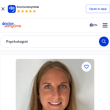
Doctoranytime
Open in Αpp
doctoranytime
EN
Psychologist