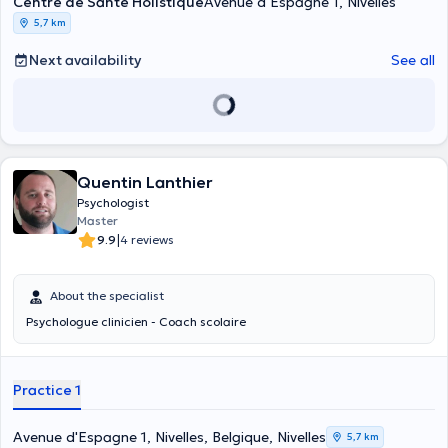
Centre de Santé Holistique
Avenue d’Espagne 1, Nivelles
5,7 km
Next availability
See all
Quentin Lanthier
Psychologist
Master
|
9.9
4 reviews
About the specialist
Psychologue clinicien - Coach scolaire
Practice 1
Avenue d'Espagne 1, Nivelles, Belgique, Nivelles
5,7 km