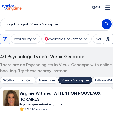
doctoranytime
EN
Psychologist, Vieux-Genappe
Availability
Available Convention
Services
40
Psychologists near Vieux-Genappe
There are no Psychologists in Vieux-Genappe with online
booking. Try these nearby instead.
Walloon Brabant
Genappe
Vieux-Genappe
Lillois-Wi
Virginie Witmeur ATTENTION NOUVEAUX
HORAIRES
Psychologue enfant et adulte
|
9.9
143 reviews