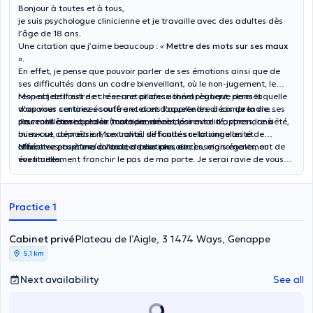
Bonjour à toutes et à tous,
je suis psychologue clinicienne et je travaille avec des adultes dès
l’âge de 18 ans.
Une citation que j’aime beaucoup : «
Mettre des mots sur ses maux
».
En effet, je pense que pouvoir parler de ses émotions ainsi que de
ses difficultés dans un cadre bienveillant, où le non-jugement, le
respect de l’autre et le secret professionnel règnent, permet
Mon objectif est de créer une alliance thérapeutique dans laquelle
d’apaiser certaines souffrances et d’apprendre à comprendre ses
vous vous sentirez écouté·e et dans laquelle les aléas de la vie
ressentis ainsi que son fonctionnement.
pourront être abordés (maladie, décès, parentalité, stress, anxiété,
J’accueille avec plaisir toute personne désireuse d’apprendre à
burn-out, dépression, sexualité, difficultés relationnelles et
mieux se connaître. Mon travail se fonde sur la singularité de
affectives, rupture/divorce, addictions, etc.).
chacun·e et se fera à l’aide de vos ressources, mais également de
N’hésitez pas à me contacter pour plus de renseignements, ou
vos limites.
éventuellement franchir le pas de ma porte. Je serai ravie de vous
rencontrer !
Practice 1
Cabinet privé
Plateau de l’Aigle, 3 1474 Ways, Genappe
5,1 km
Next availability
See all