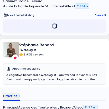
Cabinet Braine L'Alleud
Av. de la Garde Impériale 50, Braine-L'Alleud
5,5 km
Next availability
See all
Stéphanie Renard
Psychologist
|
9.9
35 reviews
About the specialist
A cognitive-behavioral psychologist, I am trained in hypnosis, sex-
functional therapy and psycho-oncology. I receive clients in the
following areas Assertiveness problems, anxiety disorders (panic
attacks, phobias, generalized anxiety disorder, obsessive-
compulsive disorder, post-traumatic stress disorder), burn out,
Practice 1
depression, alcoholism, bullying, relationship difficulties, sexual
disorders; Support in case of serious illness and bereavement; IQ
tests
Principal
Avenue des Tourterelles , Braine-L'Alleud
5,5 km