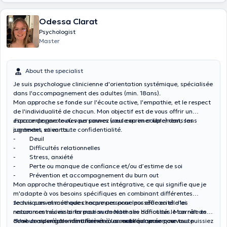
Odessa Clarat
Psychologist
Master
About the specialist
Je suis psychologue clinicienne d'orientation systémique, spécialisée
dans l'accompagnement des adultes (min. 18ans).
Mon approche se fonde sur l'écoute active, l'empathie, et le respect
de l'individualité de chacun. Mon objectif est de vous offrir un
espace de parole où vous pouvez vous exprimer librement, sans
J’accompagne toutes personnes (seule ou en couple) dans les
jugement, et en toute confidentialité.
contextes suivants :
- Deuil
- Difficultés relationnelles
- Stress, anxiété
- Perte ou manque de confiance et/ou d’estime de soi
- Prévention et accompagnement du burn out
Mon approche thérapeutique est intégrative, ce qui signifie que je
m'adapte à vos besoins spécifiques en combinant différentes
techniques et méthodes reconnues pour leur efficacité. J'ai
Je suis convaincue que chaque personne possède en elle les
notamment suivie la formation de Nathalie Hanot sur le carnet de
ressources nécessaires pour surmonter ses difficultés. Mon rôle est
deuil. Je suis également formée à un outil qui se nomme
de vous aider à les identifier et à les mobiliser pour que vous puissiez
*Une compensation financière vous sera réclamée pour toute