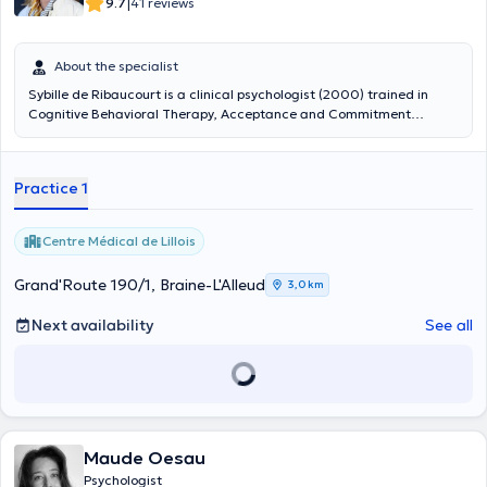
|
9.7
41 reviews
About the specialist
Sybille de Ribaucourt is a clinical psychologist (2000) trained in
Cognitive Behavioral Therapy, Acceptance and Commitment
Therapy (ACT), Mindfulness and Compassion Therapy. She will be
available every Thursday at the Health Initiative and
Transformation Center between 1:00 and 6:00 pm. Ms. de
Practice 1
Ribaucourt specializes in a number of areas including stress
management and difficult emotions, professional and parental
burn-outs as well as depression, anxiety disorders, sleep disorders,
Centre Médical de Lillois
difficulties in adapting to illness such as cancer, diabetes, tinnitus,
Covid-19, Crohn's disease, digestive disorders, chronic pain, etc.
Grand'Route 190/1, Braine-L'Alleud
3,0 km
Next availability
See all
Maude Oesau
Psychologist