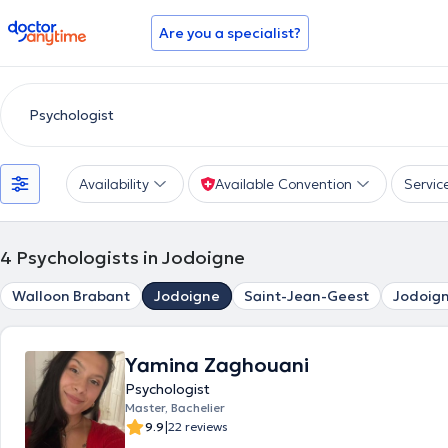
doctoranytime
Are you a specialist?
Availability
Available Convention
Servic
4
Psychologists in Jodoigne
Walloon Brabant
Jodoigne
Saint-Jean-Geest
Jodoig
Yamina Zaghouani
Psychologist
Master, Bachelier
|
9.9
22 reviews