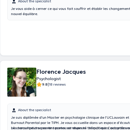
About the specialist
Je vous aide à cerner ce qui vous fait souffrir et établir les changemen
nouvel équilibre.
Florence Jacques
Psychologist
|
9.8
18 reviews
About the specialist
Je suis diplômée d'un Master en psychologie clinique de l’UCLouvain et 
Burnout Parental par le TIPH. Je vous accueille dans un espace d’écout
où chacun peut se sentir reconnu et respecté tel qu’il est. J’accorde un
Les consultations peuvent porter sur diverses thématiques, adaptées a