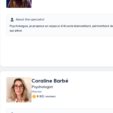
Gestion des émotions (comme la colère)
About the specialist
Psychologue, je propose un espace d’écoute bienveillant, permettant d
qui pèse.
Coraline Barbé
Psychologist
Master
|
9.9
5 reviews