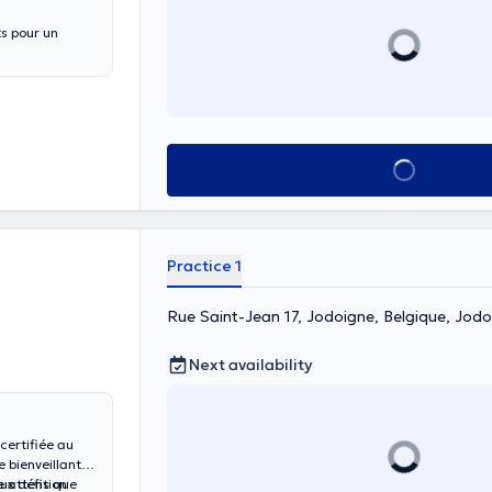
ts pour un
See all
Practice 1
Rue Saint-Jean 17, Jodoigne, Belgique, Jod
Next availability
certifiée au
e bienveillante
e attention
ux défis que