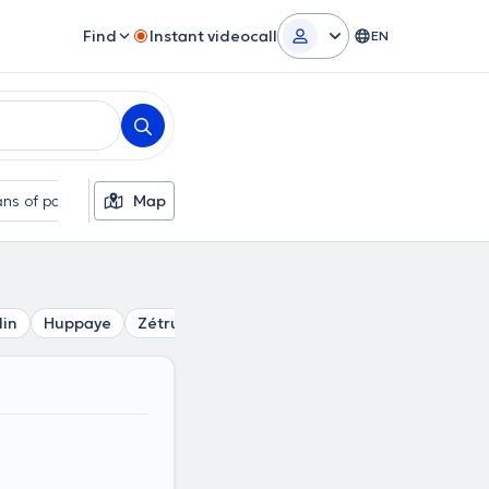
Find
Instant videocall
EN
ns of payment
Map
Additional filters
lin
Huppaye
Zétrud-Lumay
Dongelberg
Jauchelette