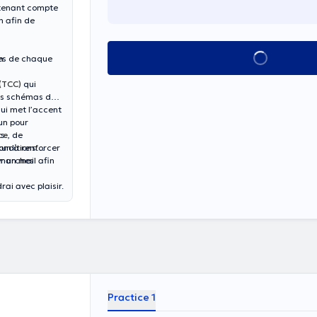
 tenant compte
n afin de
See all
n
ues de chaque
(TCC)
qui
ins schémas de
qui met l’accent
cun pour
ns
ce
, de
onditions
cun à renforcer
émarches
r un mail afin
ai avec plaisir.
Practice 1