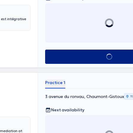
 est intégrative
See all
Practice 1
3 avenue du ronvau, Chaumont-Gistoux
1
Next availability
 mediation at