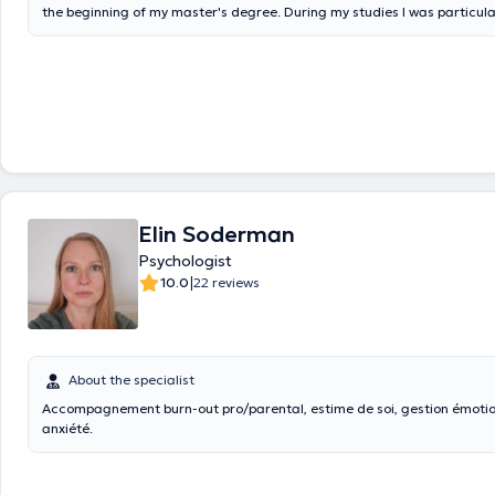
the beginning of my master's degree. During my studies I was particula
in issues such as harassment, palliative care, parenthood and disability
educate myself in these different areas through various trainings. I wor
center from Monday to Saturday in Chaumont-Gistoux and in parallel I 
the implementation and supervision of the pedagogical project of the A
grandir which welcomes children from 0 to 5 years old. Different issue
on during therapy sessions: -disability -burn-out -palliative care -suppor
illness -mourning support -harassment -personal development
Elin Soderman
Psychologist
|
10.0
22 reviews
About the specialist
Accompagnement burn-out pro/parental, estime de soi, gestion émotio
anxiété.