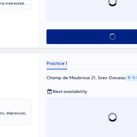
rly interested
. I continue to
k in a therapy
participate in
sbl Rire et
s can be worked
See all
t in the face of
Practice 1
Champ de Maubroux 21, Grez-Doiceau
12,
Next availability
ns, dépression,