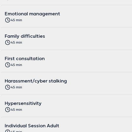
Emotional management
45 min
Family difficulties
45 min
First consultation
45 min
Harassment/cyber stalking
45 min
Hypersensitivity
45 min
Individual Session Adult
45 min