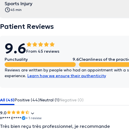
Sports Injury
45 min
Patient Reviews
9.6
From 45 reviews
Punctuality
9.6
Cleanliness of the practi
Reviews are written by people who had an appointment with a sp
experience.
Learn how we ensure their authenticity
All (45)
Positive (44)
Neutral (1)
Negative (0)
9.0
H**** E****
• 1 review
Très bien reçu très professionnel, je recommande