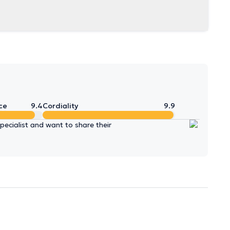
ce
9.4
Cordiality
9.9
ecialist and want to share their