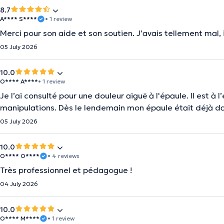
8.7
A**** S****
• 1 review
Merci pour son aide et son soutien. J’avais tellement mal, 
05 July 2026
10.0
O**** A****
• 1 review
Je l’ai consulté pour une douleur aiguë à l'épaule. Il est à
manipulations. Dès le lendemain mon épaule était déjà
05 July 2026
10.0
O**** O****
• 4 reviews
Très professionnel et pédagogue !
04 July 2026
10.0
O**** M****
• 1 review