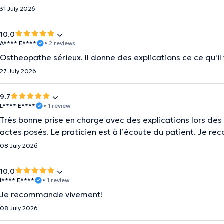
31 July 2026
10.0
A**** E****
• 2 reviews
Ostheopathe sérieux. Il donne des explications ce ce qu'il 
27 July 2026
9.7
L**** E****
• 1 review
Très bonne prise en charge avec des explications lors de
actes posés. Le praticien est à l’écoute du patient. Je r
08 July 2026
10.0
I**** E****
• 1 review
Je recommande vivement!
08 July 2026