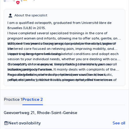
About the specialist
I am a qualified osteopath, graduated from Université libre de
Bruxelles (ULB) in 2015.
I have completed several specialized trainings in the care of
pregnant women and infants, allowing me to offer safe, gentle, and
adapted treatments during pregnancy and in the early stages of
With over ten years of experience, I provide personalized, patient-
life.
centered care focused on relieving pain, improving mobility, and
supporting long-term well-being.
I treat a wide range of musculoskeletal conditions and adapt each
session to your individual needs, whether you are dealing with acute
discomfort, chronic pain, or simply looking to enhance your overall
Osteopathy is for everyone, from infants to the elderly person,
balance and body function.
including pregnant women. It mainly deals with complaints of the
musculoskeletal system and peripheral nervous (neck, back,
Regarding babies and infants , techniques used to relieve colic,
peripheral joints, jaw) but it is also known to be effective in case of
reflux, discomfort, the torticollis, plagiocephaly and sometimes
headache, dizziness etc ...
unexplained crying.
Practice 1
Practice 2
Geevaertweg 21, Rhode-Saint-Genèse
Next availability
See all