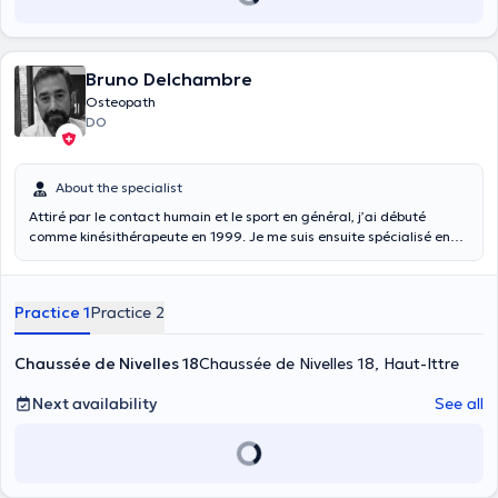
Bruno Delchambre
Osteopath
DO
About the specialist
Attiré par le contact humain et le sport en général, j’ai débuté
comme kinésithérapeute en 1999. Je me suis ensuite spécialisé en
kiné du sport. Très vite confronté aux douleurs aiguës et aux pertes
de mobilités, je me suis orienté vers l’ostéopathie. J’ai terminé mon
cursus en 2010 pour lancer mon cabinet de Haut-Ittre. C’est avec
Practice 1
Practice 2
l’envie de participer à la réussite du sportif en lui permettant
d’approcher ses capacités maximales et en lui apprenant à écouter
son corps que je rejoins également l’équipe Health & Sports Care du
Chaussée de Nivelles 18
Chaussée de Nivelles 18, Haut-Ittre
centre Mounier à Woluwé. L’ostéopathie s’adresse à toutes et à
tous: femmes enceintes, sportifs de haut niveau, amateurs ou
Next availability
See all
sédentaires. A chacun son parcours, chacun ses ambitions , « Toute
personne qui essaie d’atteindre et repousser ses objectifs est un
sportif à son niveau. » Mon rôle est de pouvoir vous aider à retrouver
une meilleure mobilité et à améliorer vos performances par un
ensemble varié et adapté de techniques manuelles. »