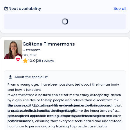
Next availability
See all
Gaëtane Timmermans
Osteopath
DO, MSc.
|
10.0
28 reviews
About the specialist
From a young age, I have been passionated about the human body
and how it functions.
It was therefore a natural choice for me to study osteopathy, driven
by a genuine desire to help people and relieve their discomfort. Over
the course of my practice, I have developed a clinical approach that
My training at ULB, along with my experiences both in private
is precise, holistic, and patient-centered.
practice and in a hospital setting, taught me the importance of a
personalized approach and collaboration between healthcare
I place great value on listening, empathy, and tailoring care to each
professionals.
patient’s needs, ensuring that everyone feels heard and understood.
I continue to pursue ongoing training to provide care that is