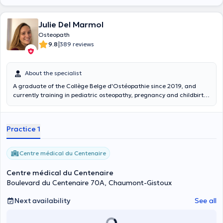
Julie Del Marmol
Osteopath
|
9.8
389 reviews
About the specialist
A graduate of the Collège Belge d'Ostéopathie since 2019, and
currently training in pediatric osteopathy, pregnancy and childbirth,
Julie del Marmol receives you at the Centre médical du Centenaire
in Dion-Valmont on Monday and Wednesday afternoons as well as
Tuesday and Friday mornings. For more information, please contact
Practice 1
her!
Centre médical du Centenaire
Centre médical du Centenaire
Boulevard du Centenaire 70A, Chaumont-Gistoux
Next availability
See all