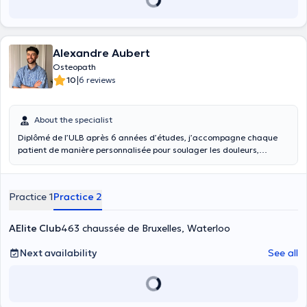
Alexandre Aubert
Osteopath
|
10
6 reviews
About the specialist
Diplômé de l’ULB après 6 années d’études, j’accompagne chaque
patient de manière personnalisée pour soulager les douleurs,
améliorer la mobilité et favoriser un mieux-être durable. J’interviens
aussi en cas d’urgences ostéopathiques, torticolis ou un lumbago,
afin d’aider à retrouver plus rapidement confort et liberté de
Practice 1
Practice 2
mouvement. Mon approche s’adresse autant aux sportifs qu’à toute
personne souhaitant se sentir mieux dans son corps au quotidien.
AElite Club
463 chaussée de Bruxelles, Waterloo
Next availability
See all