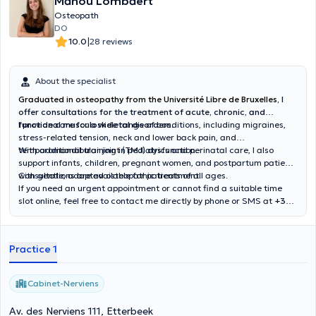
Manou Lombaert
Osteopath
DO
|
10.0
28 reviews
About the specialist
Graduated in osteopathy from the Université Libre de Bruxelles,
I
offer consultations for the treatment of acute, chronic, and
functional musculoskeletal disorders.
I provide care for a wide range of conditions, including migraines,
stress-related tension, neck and lower back pain, and
temporomandibular joint (TMJ) dysfunction.
With additional training in pediatrics and perinatal care, I also
support infants, children, pregnant women, and postpartum patients
with gentle, adapted osteopathic treatment.
Consultations are available for patients of all ages.
If you need an urgent appointment or cannot find a suitable time
slot online, feel free to contact me directly by phone or SMS at
+32
486 67 26 98
.
Practice 1
Cabinet-Nerviens
Av. des Nerviens 111, Etterbeek