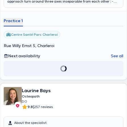
approach turn around three axes inseparable from each other : -
structural: is interested in musculoskeletal and joint complexes. -
visceral : the visceral system is governed by the neuro-vegetative
system. The purpose of the visceral work is to release some mobility
Practice 1
restrictions and also to check the links with the column. - the
functional and the craniosacral : these techniques are based on the
work of the fascias.
Centre Santé Parc Charleroi
Rue Willy Ernst 5, Charleroi
Next availability
See all
Laurine Bays
Osteopath
DO
|
9.8
257 reviews
About the specialist