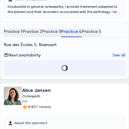
Graduated in general osteopathy, I provide treatment adapted to
the patient and their disorders associated with the pathology. I also
specialize in temporomandibular joint disorders, as well as pediatric
and perinatal care. Osteopathy is a manual diagnostic and
therapeutic approach that targets joint and tissue mobility
Practice 1
Practice 2
Practice 3
Practice 4
Practice 5
restrictions. Using different techniques, the osteopath aims to
relieve pain and associated disorders, helping to restore the body's
function and rebalance it as a whole. Osteopathy is aimed at all
Rue des Écoles 5, Rixensart
populations: adults, elderly people, infants, pregnant women and
athletes.
Next availability
See all
Alice Jansen
Osteopath
DO
|
9.9
17 reviews
About the specialist