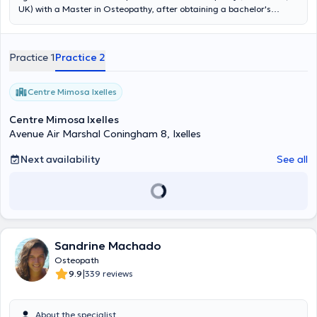
UK) with a Master in Osteopathy, after obtaining a bachelor's
degree in osteopathy at the ULB (Brussels). During all these years, I
have acquired a passion for the human body and his functions. My
bicultural background has given me the opportunity to become
Practice 1
Practice 2
familiar with a wide range of techniques: structural, myotensive,
fascial, muscular, visceral, cranio-sacral... I treat adults, elderly
people, pregnant women, children, infants and athletes with
Centre Mimosa Ixelles
kindness and professionalism. Emergency on 0485060960.
Centre Mimosa Ixelles
Avenue Air Marshal Coningham 8, Ixelles
Next availability
See all
Sandrine Machado
Osteopath
|
9.9
339 reviews
About the specialist