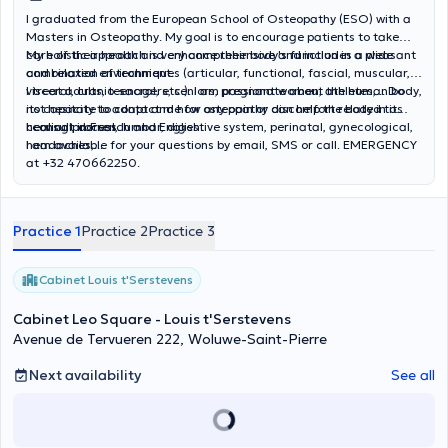
I graduated from the European School of Osteopathy (ESO) with a
Masters in Osteopathy. My goal is to encourage patients to take
care of their health and enhance their body's function in a pleasant
My holistic approach is very comprehensive and includes a wide
and relaxed environment.
combination of techniques (articular, functional, fascial, muscular,
visceral, cranio-sacral, etc.). I am passionate about the human body,
I treat adults, teenagers, seniors, pregnant women, athletes,... Do
its capacity to adapt and how osteopathy can help the body in its
not hesitate to contact me for any pain or discomfort related to
healing process.
cervical, dorsal, lumbar, digestive system, perinatal, gynecological,
I consult in French and English.
headaches,...
I am available for your questions by email, SMS or call. EMERGENCY
at +32 470662250.
Practice 1
Practice 2
Practice 3
Cabinet Louis t'Serstevens
Cabinet Leo Square - Louis t'Serstevens
Avenue de Tervueren 222, Woluwe-Saint-Pierre
Next availability
See all