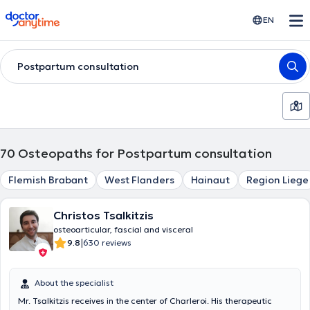
doctoranytime
EN
Postpartum consultation
70
Osteopaths for Postpartum consultation
Flemish Brabant
West Flanders
Hainaut
Region Liege
Christos Tsalkitzis
osteoarticular, fascial and visceral
|
9.8
630 reviews
About the specialist
Mr. Tsalkitzis receives in the center of Charleroi. His therapeutic