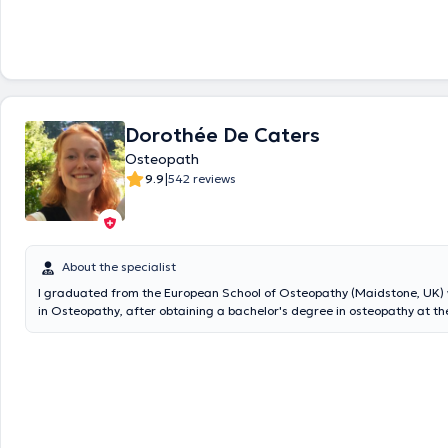
Dorothée De Caters
Osteopath
|
9.9
542 reviews
About the specialist
I graduated from the European School of Osteopathy (Maidstone, UK) 
in Osteopathy, after obtaining a bachelor's degree in osteopathy at t
(Brussels). During all these years, I have acquired a passion for the h
his functions. My bicultural background has given me the opportunity 
familiar with a wide range of techniques: structural, myotensive, fascia
visceral, cranio-sacral... I treat adults, elderly people, pregnant women, children,
infants and athletes with kindness and p