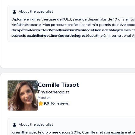
About the specialist
Diplômé en kinésithérapie de l’ULB, j’exerce depuis plus de 10 ans en tant que
kinésithérapeute. Mon parcours professionnel m'a permis de développe
compétences solides dans la rééducation fonctionnelle et la prise en 
Dans une démarche d'excellence et d'actualisation continue de mes c
patients souffrant de diverses pathologies.
poursuis actuellement une formation en ostéopathie à l'International
Osteopathy (IAO). Cette formation me permet d'intégrer une approche 
mes soins et d'enrichir mes techniques de traitement pour offrir à mes
prise en charge encore plus complète et personnalisée.
Camille Tissot
Physiotherapist
Master
|
9.9
10 reviews
About the specialist
Kinésithérapeute diplomée depuis 2014, Camille met son expertise et 