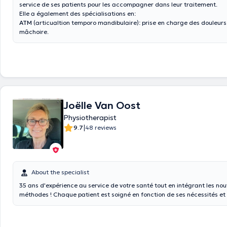
service de ses patients pour les accompagner dans leur traitement.
Elle a également des spécialisations en:
ATM
(articualtion temporo mandibulaire): prise en charge des douleurs
mâchoire.
Fasciathérapie
: approche douce qui agit sur les fascias pour libérer le
améliorer la mobilité.
Thérapie manuelle
: techniques spécifiques pour traiter les troubles
musculosquelettiques et restaurer la mobilité articulaire.
Crochetage
: méthode ciblé permettant de libérer les adhérences et te
musculaires.
Joëlle Van Oost
Physiotherapist
|
9.7
48 reviews
About the specialist
35 ans d'expérience au service de votre santé tout en intégrant les nou
méthodes ! Chaque patient est soigné en fonction de ses nécessités et
caractéristiques propres, le tout avec bienveillance et bonne humeur.