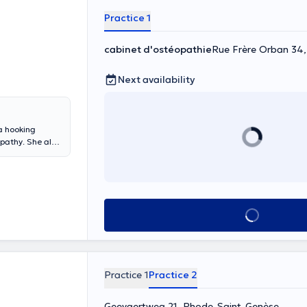
Practice 1
cabinet d'ostéopathie
Rue Frère Orban 34
Next availability
a hooking
pathy. She also
women
ctitioner,
arged (without
 Mutual Content
See all
Practice 1
Practice 2
Geevaertweg 21, Rhode-Saint-Genèse