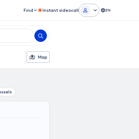
Find
Instant videocall
EN
Map
ussels