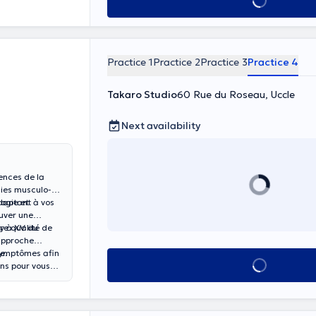
See all
Practice 1
Practice 2
Practice 3
Practice 4
Takaro Studio
60 Rue du Roseau, Uccle
Next availability
ences de la
gies musculo-
logie et
daptant à vos
ouver une
re qualité de
by à XV du
ue.
symptômes afin
See all
ons pour vous
rétablissement
 soin.