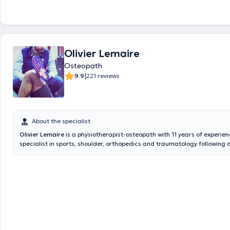
Olivier Lemaire
Osteopath
|
9.9
221 reviews
About the specialist
Olivier Lemaire
is a physiotherapist-osteopath with 11 years of experienc
specialist in sports, shoulder, orthopedics and traumatology following 
physiotherapy, manual therapy and osteopathy at IFSO Vichy, ETMA a
universities Paul Henri Spaack .