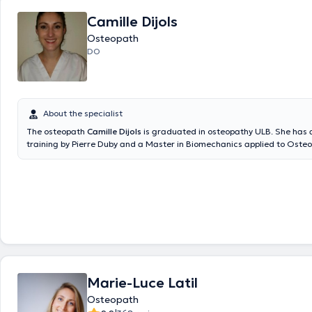
Camille Dijols
Osteopath
DO
About the specialist
The osteopath
Camille Dijols
is graduated in osteopathy ULB. She has 
training by Pierre Duby and a Master in Biomechanics applied to Osteo
trained in perinatal osteopathy (pregnant women, newborns, infants, 
postpartum) at Paris-Ostéonat. To maintain mutual respect patient-pra
appointment not canceled at the latest 24 hours in advance will be ch
mutual interference). Thanks for your understanding. Licensed by the
translated by google translate
Marie-Luce Latil
Osteopath