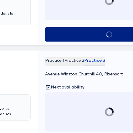
 dans la
s tensions et
See all
nsions
Practice 1
Practice 2
Practice 3
Avenue Winston Churchill 40, Rixensart
Next availability
velles
 de ses