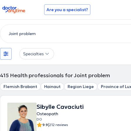
doctoranytime
Are you a specialist?
Specialties
415
Health professionals for Joint problem
Flemish Brabant
Hainaut
Region Liege
Province of L
Sibylle Cavaciuti
Osteopath
DO
|
9.9
212 reviews