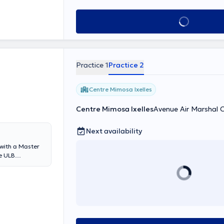
See all
Practice 1
Practice 2
Centre Mimosa Ixelles
Centre Mimosa Ixelles
Avenue Air Marshal C
Next availability
with a Master
he ULB
uman body and
to become
l, muscular,
rofessionalism. Emergency on 0485060960.