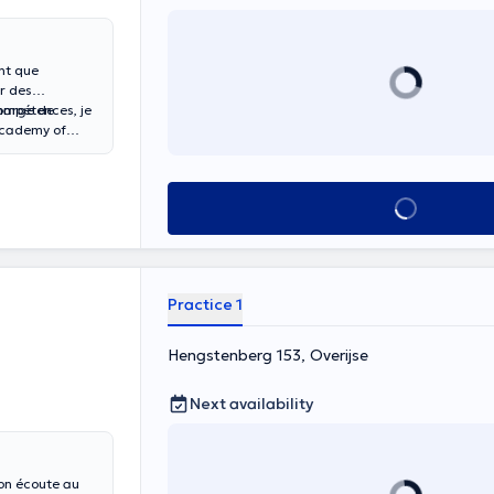
r des
charge de
ompétences, je
 Academy of
holistique à
 patients une
See all
Practice 1
Hengstenberg 153, Overijse
Next availability
son écoute au