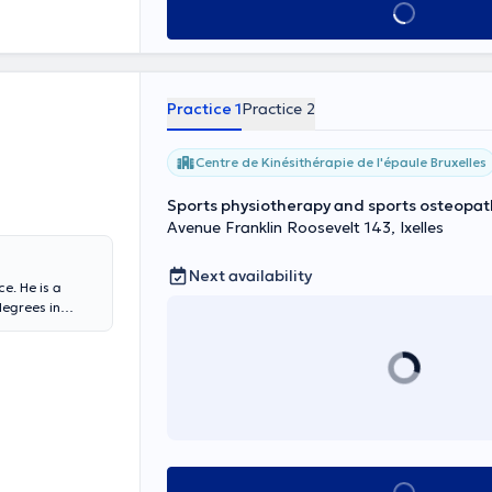
See all
Practice 1
Practice 2
Centre de Kinésithérapie de l'épaule Bruxelles
Sports physiotherapy and sports osteopat
Avenue Franklin Roosevelt 143, Ixelles
Next availability
e. He is a
degrees in
nd the