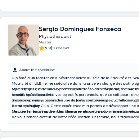
Sergio Domingues Fonseca
Physiotherapist
Master
|
9.9
11 reviews
About the specialist
Diplômé d'un Master en Kinésithérapeute au sein de la Faculté des Sci
Motricité à l'ULB, je me spécialise dans la prise en charge des patholo
squelettiques, avec une expertise particulière en orthopédie, traumato
Mon objectif est de vous accompagner dans votre rééducation en m'a
kinésithérapie sportive.
besoins spécifiques et à vos objectifs personnels, que ce soit pour retr
mobilité optimale, reprendre une activité sportive ou pour améliorer vot
Depuis deux ans, j’assure le suivi de joueurs et joueuses au club de rug
vie au quotidien.
Boitsfort Rugby Club. Cette expérience m’a permis de développer une approche
centrée sur la prévention des blessures et sur la performance athlétiq
Mes traitements reposent sur le mouvement et la compréhension des 
de vous rendre acteur de votre rééducation. Ensemble, nous travailler
permettre d’acquérir les outils nécessaires à votre autonomie et à un 
durable. Vous serez toujours écouté et impliqué dans votre parcours de