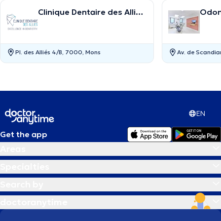
Clinique Dentaire des Alliés
Odon
Mons
Pl. des Alliés 4/B, 7000, Mons
Av. de Scandia
EN
Get the app
Areas
Specialties
Search by
doctoranytime