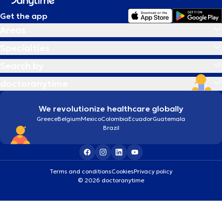
Get the app
Areas
Specialties
Search by
doctoranytime
We revolutionize healthcare globally
Greece
Belgium
Mexico
Colombia
Ecuador
Guatemala
Brazil
Terms and conditions
Cookies
Privacy policy
© 2026 doctoranytime