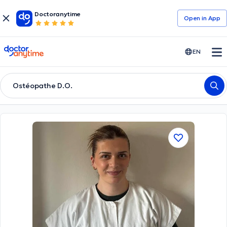
Doctoranytime
Open in Αpp
doctoranytime
EN
Ostéopathe D.O.