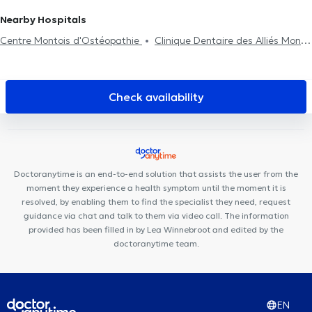
Hip pain
Nearby Hospitals
Centre Μontois d'Ostéopathie
Clinique Dentaire des Alliés Mons
Centre Louissaint
Dental Mons
Santé Mons
NaturHouse
Mons
Cabinet Rue Commandant Lemaire
Maison Médicale de
Jemappes
Sport & Vous
Centre Périnatal PACHAMAMA
Check availability
Cabinet Docteur Lecocq
CMJ - English consultation
Paramedical Center Casteau
Centre Médical Pluridisciplinaire
Clinique médicale de Casteau
Cabinet Médical Tertre
Centre
de kinésithérapie Manandise
Cabinet Bourlard - Lion
Lens
Doctoranytime is an end-to-end solution that assists the user from the
Dental Clinic
Cabinet des docteurs Huart et Venuti
moment they experience a health symptom until the moment it is
resolved, by enabling them to find the specialist they need, request
guidance via chat and talk to them via video call. The information
provided has been filled in by Lea Winnebroot and edited by the
doctoranytime team.
EN