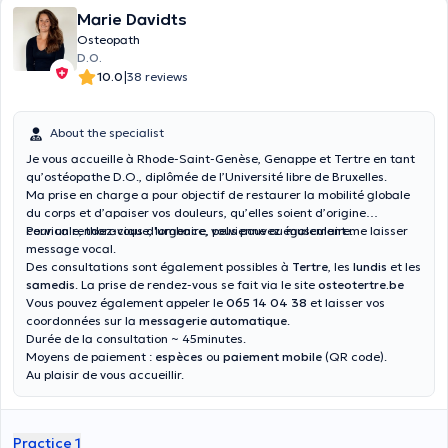
Marie Davidts
Osteopath
D.O.
|
10.0
38 reviews
About the specialist
Je vous accueille à Rhode-Saint-Genèse, Genappe et Tertre en tant
qu’ostéopathe D.O., diplômée de l’Université libre de Bruxelles.
Ma prise en charge a pour objectif de restaurer la mobilité globale
du corps et d’apaiser vos douleurs, qu’elles soient d’origine
cervicale, thoracique, lombaire, pelvienne ou musculaire.
Pour un rendez-vous d'urgence, vous pouvez également me laisser
message vocal.
Des consultations sont également possibles à
Tertre
, les
lundis
et les
samedis
. La prise de rendez-vous se fait via le site
osteotertre.be
Vous pouvez également appeler le
065 14 04 38
et laisser vos
coordonnées sur la
messagerie automatique
.
Durée de la consultation ~ 45minutes.
Moyens de paiement :
espèces
ou
paiement mobile
(QR code).
Au plaisir de vous accueillir.
Practice 1