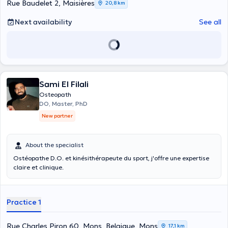
Rue Baudelet 2, Maisières
20,8 km
Next availability
See all
Sami El Filali
Osteopath
DO, Master, PhD
New partner
About the specialist
Ostéopathe D.O. et kinésithérapeute du sport, j'offre une expertise
claire et clinique.
Practice 1
Rue Charles Piron 60, Mons, Belgique, Mons
17,1 km