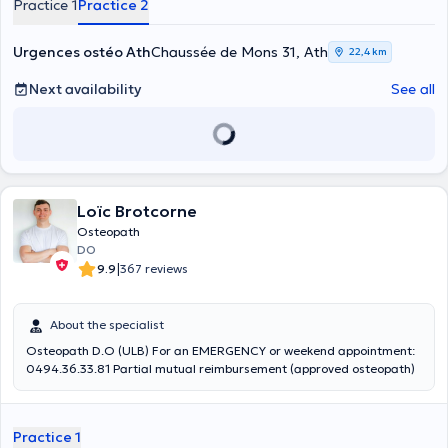
Practice 1
Practice 2
Urgences ostéo Ath
Chaussée de Mons 31, Ath
22,4 km
Next availability
See all
Loïc Brotcorne
Osteopath
DO
|
9.9
367 reviews
About the specialist
Osteopath D.O (ULB) For an EMERGENCY or weekend appointment:
0494.36.33.81 Partial mutual reimbursement (approved osteopath)
Practice 1