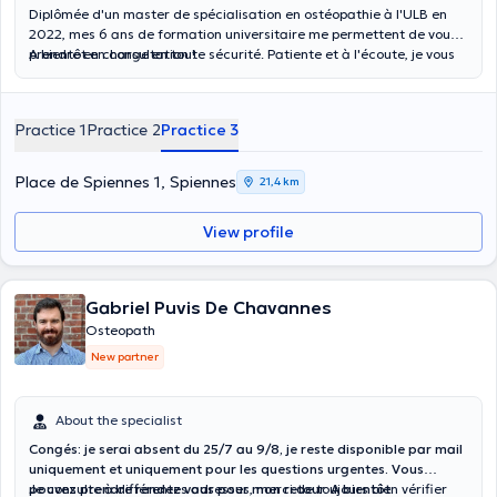
Diplômée d'un master de spécialisation en ostéopathie à l'ULB en
2022, mes 6 ans de formation universitaire me permettent de vous
prendre en charge en toute sécurité. Patiente et à l'écoute, je vous
A bientôt en consultation !
aide dans la compréhension et le traitement de vos douleurs
musculosquelettiques et nerveuses périphériques. Je suis joignable
par SMS/appel/mail pour toute question ou prise de RDV.
Practice 1
Practice 2
Practice 3
Place de Spiennes 1, Spiennes
21,4 km
View profile
Gabriel Puvis De Chavannes
Osteopath
New partner
About the specialist
Congés: je serai absent du 25/7 au 9/8, je reste disponible par mail
uniquement et uniquement pour les questions urgentes. Vous
pouvez prendre rendez vous pour mon retour. A bientôt.
Je consulte à différentes adresses, merci de toujours bien vérifier