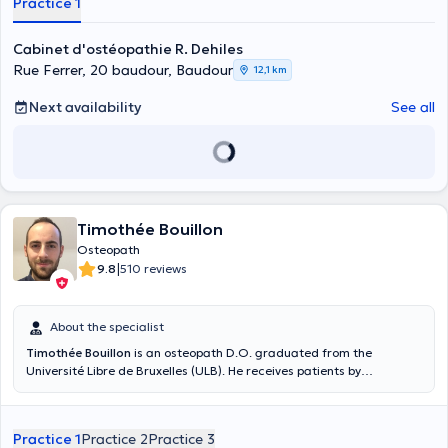
Practice 1
Cabinet d'ostéopathie R. Dehiles
Rue Ferrer, 20 baudour, Baudour
12,1 km
Next availability
See all
Timothée Bouillon
Osteopath
|
9.8
510 reviews
About the specialist
Timothée Bouillon
is an osteopath D.O. graduated from the
Université Libre de Bruxelles (ULB). He receives patients by
appointment only, from MONDAY to SATURDAY. Trained to treat
infants, adults and pregnant women, he practices in Quévy-le-
Grand, Ath (MMC center) and Frameries (Lahema center). He can be
Practice 1
Practice 2
Practice 3
reached easily by phone (0497/11.03.10) and also by e-mail. Time