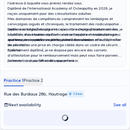
l’adresse à laquelle vous prenez rendez vous.
Diplômé de l’International Academy of Osteopathy en 2026, je
reçois uniquement pour des consultations adultes.
Mes domaines de compétences comprennent les lombalgies et
cervicalgies aiguës et chroniques, le traitement des radiculopahies (
lombo-sciatalgie/cruralgie et cervico-brachialgie) traitement des
Diplômé en kinésithérapie et acupuncture depuis plusieurs années, je
céphalée, des troubles de l’articulation temporo-mandibulaire ainsi
bénéficie d’une bonne expérience en orthopédie et traumatologie
que les autres problèmes de l’appareil locomoteur.
sportive, je mixe mes compétences lors des séances afin d’optimiser
Je donne une importance particulière à l’anamnèse et au bilan afin
les résultats.
de permettre une prise en charge ciblée dans un cadre de sécurité
optimal.
Fraîchement diplômé, je ne dispose pas encore des carnets
d’attestation pour le remboursement mais peut vous faire parvenir
l’attestation a posteriori dès que je l’aurai.
paiement cash ou QR code uniquement.
Practice 1
Practice 2
Rue des Burdiaux 28b, Hautrage
7,0 km
Next availability
See all