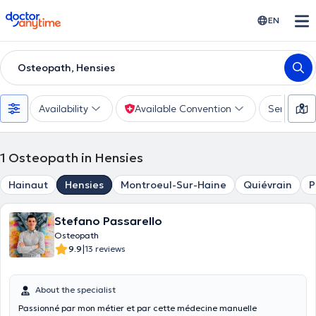
doctoranytime
EN
Osteopath, Hensies
Availability
Available Convention
Services
1
Osteopath in Hensies
Hainaut
Hensies
Montroeul-Sur-Haine
Quiévrain
P
Stefano Passarello
Osteopath
|
9.9
13 reviews
About the specialist
Passionné par mon métier et par cette médecine manuelle