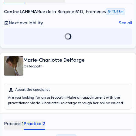
slots are available for emergency care!
Centre LAHEMA
Rue de la Bergerie 61D, Frameries
13,9 km
Next availability
See all
Marie-Charlotte Delforge
Osteopath
About the specialist
Are you looking for an osteopath. Make an appointment with the
practitioner Marie-Charlotte Deleforge through her online calendar.
Osteopath D.O., she receives you at her private practice located in
Maisière (rue Raudelet 2e. She provides care to children (pediatric
consultation), adults, athletes, but also pregnant women (during
Practice 1
Practice 2
pregnancy, perinatal and post-partum consultation).