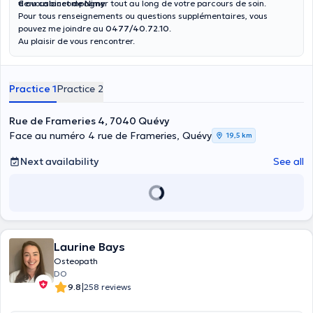
de vous accompagner tout au long de votre parcours de soin.
€ au cabinet de Nimy.
Pour tous renseignements ou questions supplémentaires, vous
pouvez me joindre au
0477/40.72.10
.
Au plaisir de vous rencontrer.
Practice 1
Practice 2
Rue de Frameries 4, 7040 Quévy
Face au numéro 4 rue de Frameries, Quévy
19,5 km
Next availability
See all
Laurine Bays
Osteopath
DO
|
9.8
258 reviews