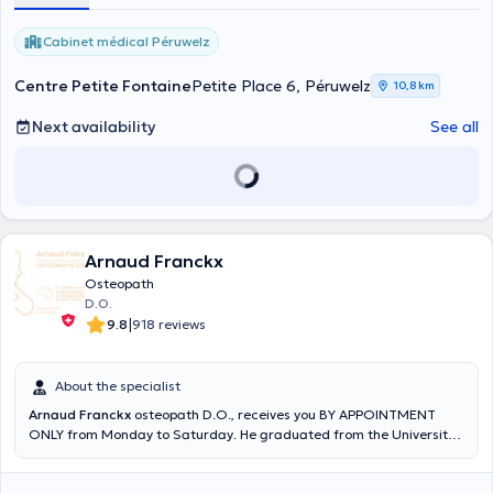
Cabinet médical Péruwelz
Centre Petite Fontaine
Petite Place 6, Péruwelz
10,8 km
Next availability
See all
Arnaud Franckx
Osteopath
D.O.
|
9.8
918 reviews
About the specialist
Arnaud Franckx
osteopath D.O., receives you BY APPOINTMENT
ONLY from Monday to Saturday. He graduated from the Université
Libre de Bruxelles in Osteopathy. Thanks to a university training
within the Faculty of Motor Sciences in collaboration with the