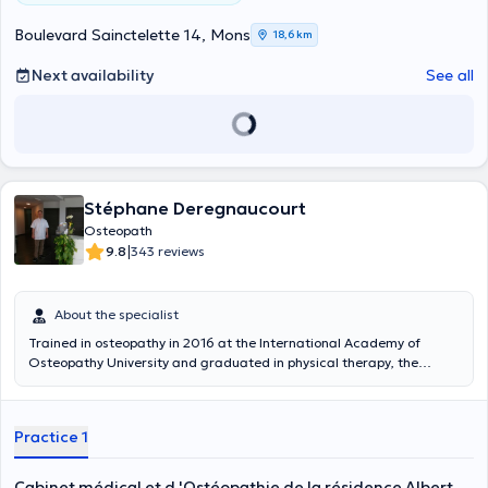
Boulevard Sainctelette 14, Mons
18,6 km
Next availability
See all
Stéphane Deregnaucourt
Osteopath
|
9.8
343 reviews
About the specialist
Trained in osteopathy in 2016 at the International Academy of
Osteopathy University and graduated in physical therapy, the
practitioner
Stéphane Deregnaucourt
practices at the medical
center of Montigny Le Tilleul near the CHU André Vesale, he also
provides consultations in Mons and in France. The dysfunctions are
Practice 1
treated by non forced way.
Cabinet médical et d 'Ostéopathie de la résidence Albert