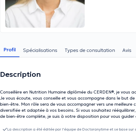
Profil
Spécialisations
Types de consultation
Avis
Description
Conseillère en Nutrition Humaine diplômée du CERDEN®, je vous accue
Je vous écoute, vous conseille et vous accompagne dans le but de v
bien-être. Mon rôle sera de vous accompagner vers une meilleure c
diversifiée et adaptée à vos besoins. Si vous souhaitez rééquilibrer
de bien-être complète, je suis à votre disposition pour vous gui
pour travailler sur les troubles que vous éprouvez au quotidien, tels 
fatigue, les allergies et les intolérances, les troubles du sommeil 
La description a été éditée par l'équipe de Doctoranytime et se base sur 
consultation, nous prendrons le temps de soigneusement identifier