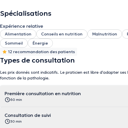
soutenir dans la réalisation de ceux-ci au travers de plans d’actio
préférences alimentaires et votre style de vie. Garder le plaisir de
Spécialisations
elle doit s’intégrer positivement et sans frustration. Pour cette rai
de vous rencontrer !
Expérience relative
Alimentation
Conseils en nutrition
Malnutrition
Sommeil
Énergie
12 recommandation des patients
Types de consultation
Les prix donnés sont indicatifs. Le praticien est libre d'adapter ses
fonction de la pathologie.
Première consultation en nutrition
60 min
Consultation de suivi
30 min