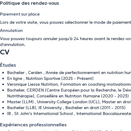
Politique des rendez-vous
Paiement sur place
Lors de votre visite, vous pouvez sélectionner le mode de paiement
Annulation
Vous pouvez toujours annuler jusqu'à 24 heures avant le rendez-vous
d'annulation
.
CV
Études
Bachelier , Cerden , Année de perfectionnement en nutrition hu
En ligne , Nutrition Sportive (2025 - Présent)
Veronique Liesse Nutrition, Formation en coaching motivationne
Bachelier, CERDEN (Centre Européen pour la Recherche, le Déve
Nutrithérapie), Conseillère en Nutrition Humaine (2020 - 2023)
Master (LLM) , University College London (UCL), Master en droit 
Bachelier (LLB), IE University , Bachelier en droit (2011 - 2015)
IB , St John's International School , International Baccalaureat
Expériences professionnelles