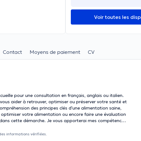
Voir toutes les disp
Contact
Moyens de paiement
CV
ille pour une consultation en français, anglais ou italien.
ous aider à retrouver, optimiser ou préserver votre santé et
ompréhension des principes clés d'une alimentation saine,
, optimiser votre alimentation ou encore faire une évaluation
der dans cette démarche. Je vous apporterai mes compétences
que la prise ou la perte de poids, les troubles digestifs, la
ou encore le manque d’énergie. Lors de la première
des informations vérifiées.
 vos objectifs et vos besoins santé. Mon but sera de vous