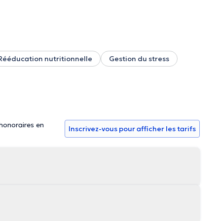
ns qui prennent en compte votre condition de santé, vos
 manger est une priorité. Pour que l’adaptation soit durable,
son, nous travaillerons ensemble, à votre rythme. Au plaisir
Rééducation nutritionnelle
Gestion du stress
 honoraires en
Inscrivez-vous pour afficher les tarifs