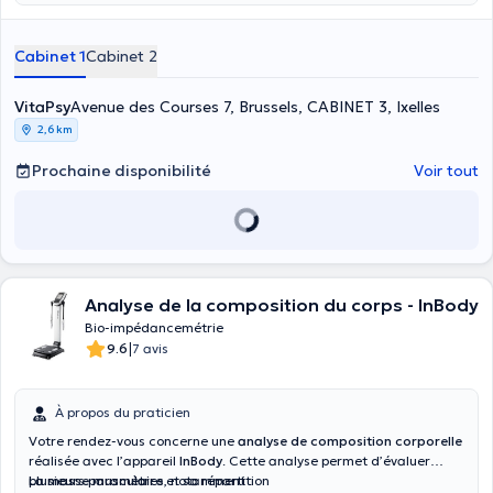
Cabinet 1
Cabinet 2
VitaPsy
Avenue des Courses 7, Brussels, CABINET 3, Ixelles
2,6 km
Prochaine disponibilité
Voir tout
Analyse de la composition du corps - InBody
Bio-impédancemétrie
|
9.6
7 avis
À propos du praticien
Votre rendez-vous concerne une
analyse de composition corporelle
réalisée avec l’appareil
InBody
. Cette analyse permet d’évaluer
plusieurs paramètres, notamment :
La masse musculaire
et sa répartition