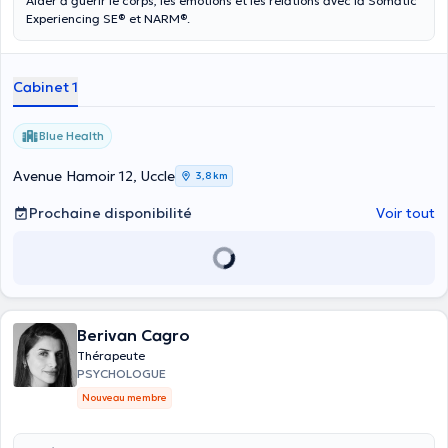
Aider à guérir le corps, les émotions et les relations avec la Somatic
Experiencing SE® et NARM®.
Cabinet 1
Blue Health
Avenue Hamoir 12, Uccle
3,8 km
Prochaine disponibilité
Voir tout
Berivan Cagro
Thérapeute
PSYCHOLOGUE
Nouveau membre