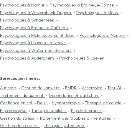
Psychologues à Namur
Psychologues à Braine-Le-Comte
Psychologues à Wezembeek-Oppem
Psychologues à Mons
Psychologues à Schaerbeek
Psychologues à Braine-Le-Château
Psychologues à Molenbeek-Saint-Jean
Psychologues à Neupré
Psychologues à Louvain-La-Neuve
Psychologues à Watermael-Boitsfort
Psychologues à Auderghem
Psychologues à Laeken
Services pertinents
Autisme
Gestion de l'anxiété
EMDR
Assertivité
Test QI
Traitement du burnout
Dépendance et addiction
Confiance en soi
Deuil
Hypnothérapie
Thérapie de couple
Psychanalyse
Thérapie familiale
Psychothérapie
Gestion du stress
Traitement des troubles alimentaires
Gestion de la colère
Thérapie systémique