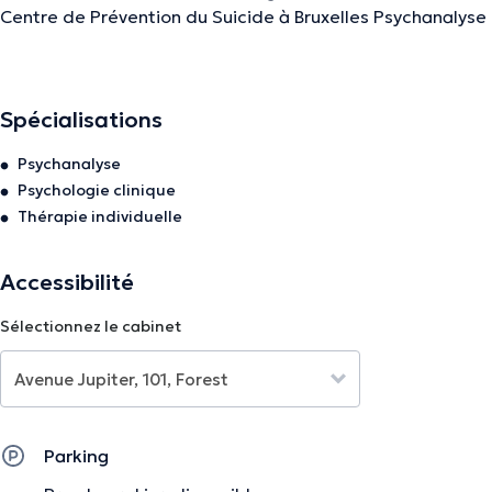
Centre de Prévention du Suicide à Bruxelles Psychanalyse
personnelle Membre de la Commission Belge des
Psychologues Membre du Questionnement
Psychanalytique
Spécialisations
Psychanalyse
La description a été éditée par l'équipe de Doctoranytime et se base sur des
Psychologie clinique
informations vérifiées.
Thérapie individuelle
Accessibilité
Sélectionnez le cabinet
Parking