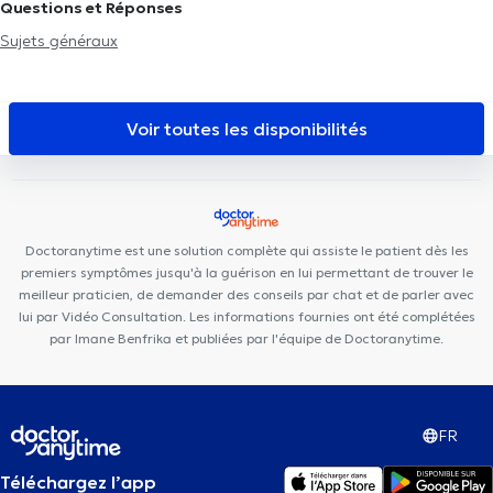
Questions et Réponses
médical Charles Woeste
Polyclinique Médico-Dentaire Belgica
Sujets généraux
Centre médical de Jette
Pôle Médical Dewand Ganshoren
Medico centre
Centre Médical Polaris
Pluriel de Soins
Centre Medical Fulton
Clinique de la Basilique
Dent Expert
Voir toutes les disponibilités
Adeldental
Cabinet dentaire La Racine
Parklane Dental Clinic
- Tour & Taxis
Doctoranytime est une solution complète qui assiste le patient dès les
premiers symptômes jusqu'à la guérison en lui permettant de trouver le
meilleur praticien, de demander des conseils par chat et de parler avec
lui par Vidéo Consultation. Les informations fournies ont été complétées
par Imane Benfrika et publiées par l'équipe de Doctoranytime.
FR
Téléchargez l’app