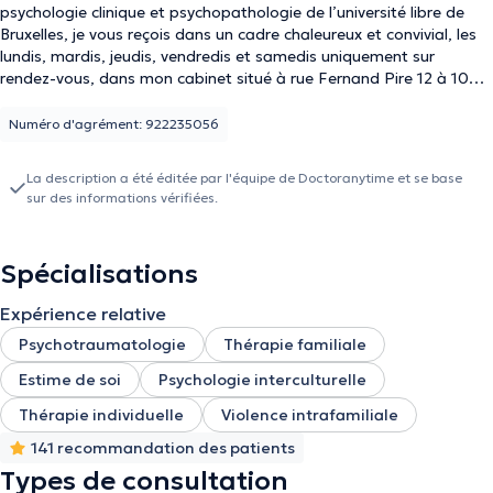
psychologie clinique et psychopathologie de l’université libre de
Bruxelles, je vous reçois dans un cadre chaleureux et convivial, les
lundis, mardis, jeudis, vendredis et samedis uniquement sur
rendez-vous, dans mon cabinet situé à rue Fernand Pire 12 à 1090
Bruxelles. Dévouée et passionnée par la psychologie, je prends en
charge diverses problématiques tels que la dépression, le burnout,
Numéro d'agrément: 922235056
les traumatismes, le stress post-traumatique (PTSD), le deuil
pathologique, les troubles du comportement alimentaire, les
La description a été éditée par l'équipe de Doctoranytime et se base
addictions, le soutient à la parentalité, etc. Disposant d’une
sur des informations vérifiées.
formation complète et générale, je réalise des consultations
individuelles et familiales. Les consultations peuvent être réalisées
en Arabe (maghrébin) ou français.
Spécialisations
Expérience relative
Psychotraumatologie
Thérapie familiale
Estime de soi
Psychologie interculturelle
Thérapie individuelle
Violence intrafamiliale
141 recommandation des patients
Types de consultation