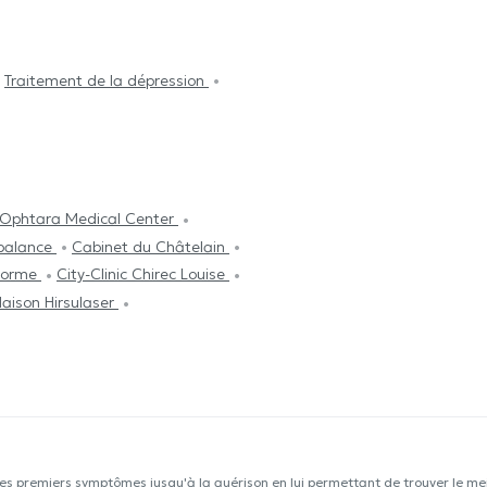
Traitement de la dépression
Ophtara Medical Center
ebalance
Cabinet du Châtelain
Forme
City-Clinic Chirec Louise
aison Hirsulaser
les premiers symptômes jusqu'à la guérison en lui permettant de trouver le mei