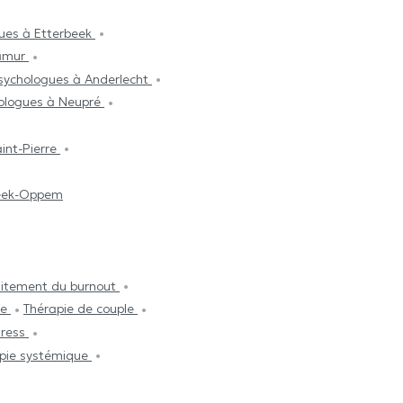
ues à Etterbeek
Namur
sychologues à Anderlecht
ologues à Neupré
int-Pierre
eek-Oppem
aitement du burnout
ie
Thérapie de couple
tress
pie systémique