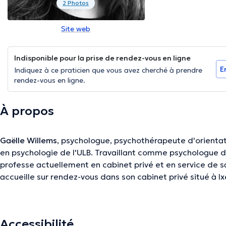
2 Photos
Site web
Indisponible pour la prise de rendez-vous en ligne
E
Indiquez à ce praticien que vous avez cherché à prendre
rendez-vous en ligne.
À propos
Gaëlle Willems
, psychologue, psychothérapeute d'orientat
en psychologie de l'ULB. Travaillant comme psychologue de
professe actuellement en cabinet privé et en service de s
accueille sur rendez-vous dans son cabinet privé situé à Ix
Louise et de la Chaussée de Charleroi. Elle vous propose
individuel psychothérapeutique ou de soutien. N'hésitez p
internet www.veydt59.be pour de plus amples information
Accessibilité