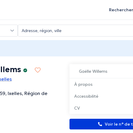
Recherche
illems
Gaëlle Willems
xelles
À propos
59, Ixelles, Région de
Accessibilité
CV
Voir le n° de