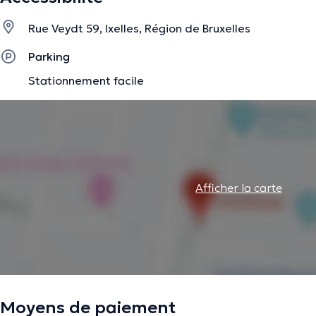
Rue Veydt 59, Ixelles, Région de Bruxelles
La description a été éditée par l'équipe de Doctoranytime et se base sur des i
Parking
Stationnement facile
Afficher la carte
Moyens de paiement