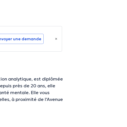
nvoyer une demande
ion analytique, est diplômée
puis près de 20 ans, elle
anté mentale. Elle vous
elles, à proximité de l'Avenue
 un travail d'accompagnement
as à consulter son site
s.