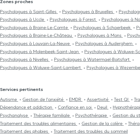
Zones proches
Psychologues à Saint-Gilles
Psychologues à Bruxelles
Psycholog
Psychologues à Uccle
Psychologues à Forest
Psychologues à 
Psychologues à Braine-Le-Comte
Psychologues à Schaerbeek
P
Psychologues à Braine-Le-Château
Psychologues à Mons
Psych
Psychologues à Louvain-La-Neuve
Psychologues à Auderghem
Psychologues à Molenbeek-Saint-Jean
Psychologues à Woluwe-Sa
Psychologues à Nivelles
Psychologues à Watermael-Boitsfort
Psychologues à Woluwe-Saint-Lambert
Psychologues à Wezemb
Services pertinents
Autisme
Gestion de l'anxiété
EMDR
Assertivité
Test QI
Tr
Dépendance et addiction
Confiance en soi
Deuil
Hypnothérap
Psychanalyse
Thérapie familiale
Psychothérapie
Gestion du s
Traitement des troubles alimentaires
Gestion de la colère
Théra
Traitement des phobies
Traitement des troubles du sommeil