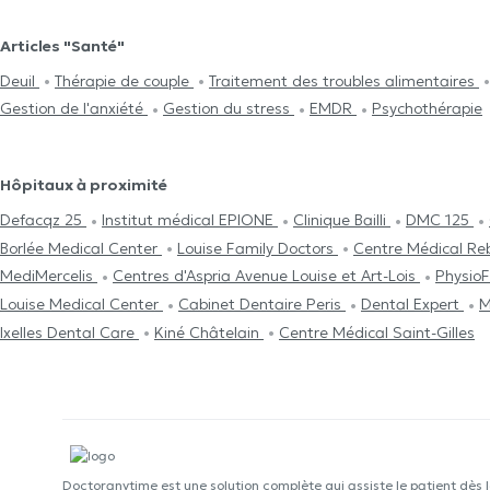
Articles "Santé"
Deuil
Thérapie de couple
Traitement des troubles alimentaires
Gestion de l'anxiété
Gestion du stress
EMDR
Psychothérapie
Hôpitaux à proximité
Defacqz 25
Institut médical EPIONE
Clinique Bailli
DMC 125
Borlée Medical Center
Louise Family Doctors
Centre Médical R
MediMercelis
Centres d'Aspria Avenue Louise et Art-Lois
Physio
Louise Medical Center
Cabinet Dentaire Peris
Dental Expert
M
Ixelles Dental Care
Kiné Châtelain
Centre Médical Saint-Gilles
Doctoranytime est une solution complète qui assiste le patient dès 