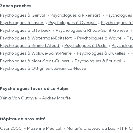
Zones proches
Psychologues à Genval
Psychologues à Rixensart
Psychologues
Psychologues à Lasne
Psychologues à Overijse
Psychologues à
Psychologues à Etterbeek
Psychologues à Rhode-Saint-Genèse
Psychologues à Watermael-Boitsfort
Psychologues à Wavre
Ps
Psychologues à Braine-L'Alleud
Psychologues à Uccle
Psycholog
Psychologues à Woluwe-Saint-Pierre
Psychologues à Bruxelles
P
Psychologues à Mont-Saint-Guibert
Psychologues à Bousval
Psychologues à Ottignies-Louvain-La-Neuve
Psychologues favoris à La Hulpe
Xénia Van Outryve
Audrey Mouffe
Hôpitaux à proximité
Ozon2000
Mazerine Medical
Martin's Château du Lac
HTP Cl