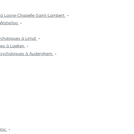
 à Lasne-Chapelle-Saint-Lambert
 Waterloo
ychologues à Limal
ues à Laeken
sychologues à Auderghem
inic