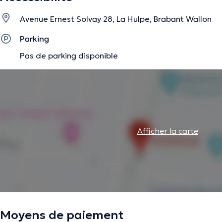
Un manque d’estime de soi,
Avenue Ernest Solvay 28, La Hulpe, Brabant Wallon
De l’anxiété,
Parking
Des symptômes dépressifs,
Pas de parking disponible
De l’hypersensibilité,
Des difficultés relationnelles,
Une perte de sens,
Une problématique de dépendance,
Afficher la carte
Des psychotraumatismes,
La description a été éditée par l'équipe de Doctoranytime et se base sur des i
Moyens de paiement