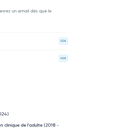
evrez un email dès que le
55€
55€
2024)
 clinique de l'adulte (2018 -