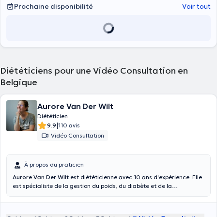
optimal. Le but n'étant pas de vous infliger un régime strict mais
Prochaine disponibilité
Voir tout
plutôt une adaptation progressive de votre alimentation et de votre
mode de vie. L'objectif est que vous arriviez à gérer vous-même une
alimentation saine et adaptée à votre corps et à vos besoins et ceci
pour toute une vie.
Diététiciens pour une Vidéo Consultation en
Belgique
Aurore Van Der Wilt
Diététicien
|
9.9
110 avis
Vidéo Consultation
À propos du praticien
Aurore Van Der Wilt
est diététicienne avec 10 ans d'expérience. Elle
est spécialiste de la gestion du poids, du diabète et de la
dyslipidémie, de l'alimentation de la femme enceinte ainsi que des
allergies et intolérances alimentaires. Elle a commencé à travailler
aux antipodes de la diététique dans une boulangerie/pâtisserie. En