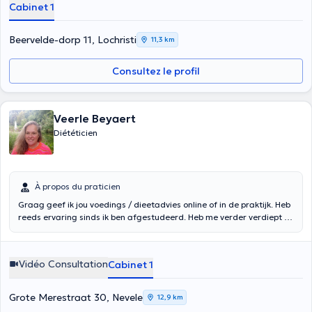
Cabinet 1
Beervelde-dorp 11, Lochristi
11,3 km
Consultez le profil
Veerle Beyaert
Diététicien
À propos du praticien
Graag geef ik jou voedings / dieetadvies online of in de praktijk. Heb
reeds ervaring sinds ik ben afgestudeerd. Heb me verder verdiept in
diabetes. Via uw ziekenfonds help ik graag samen met u de
tegemoetkoming te bekijken en stel me ook in verbinding met uw
huisarts.
Vidéo Consultation
Cabinet 1
Grote Merestraat 30, Nevele
12,9 km