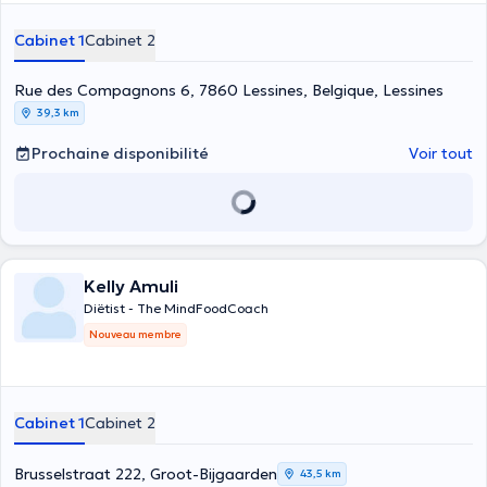
Pathologies digestives (MICI, SIBO, ...)
leur alimentation.
Chirurgie de l'obésité
Cabinet 1
Cabinet 2
Rue des Compagnons 6, 7860 Lessines, Belgique, Lessines
39,3 km
Prochaine disponibilité
Voir tout
Kelly Amuli
Diëtist - The MindFoodCoach
Nouveau membre
Cabinet 1
Cabinet 2
Brusselstraat 222, Groot-Bijgaarden
43,5 km