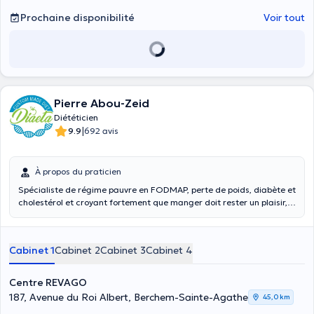
Prochaine disponibilité
Voir tout
Pierre Abou-Zeid
Diététicien
|
9.9
692 avis
À propos du praticien
Spécialiste de régime pauvre en FODMAP, perte de poids, diabète et
cholestérol et croyant fortement que manger doit rester un plaisir,
je ne suis pas adepte des régimes restrictifs. Contrairement à ce
que beaucoup pensent, un régime restrictif n’est pas la solution pour
perdre du poids, pour diminuer son taux de cholestérol ou pour
Cabinet 1
Cabinet 2
Cabinet 3
Cabinet 4
diminuer sa glycémie en cas de diabète. Ce n’est pas la solution
dans la majorité des maladies. La solution réside dans une
alimentation équilibrée. Prenez soin de votre corps, c’est le seul
Centre REVAGO
endroit où vous devez vivre. Je vous accompagne tout au long du
187, Avenue du Roi Albert, Berchem-Sainte-Agathe
45,0 km
processus. Nous travaillerons ensemble pour obtenir un résultat