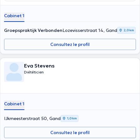
vorm van zelfzorg. Ik leer je de juiste balans te vinden en geef tips en
tricks om je voedingsgerelateerde klachten de baas te zijn.
Cabinet 1
pecialisaties: - gezond gewicht - Maag-darmklachten waaronder
PDS - Emotioneel eten, eetproblemen & eetstoornissen - Hart- en
vaatziekten -Vegetarisme & veganisme
Groepspraktijk Verbonden
Lozevisserstraat 14, Gand
2,0 km
Consultez le profil
Eva Stevens
Diététicien
Cabinet 1
IJkmeesterstraat 50, Gand
1,0 km
Consultez le profil