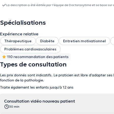
alimentaire et non d’un simple « régime » ou « diète » éphémère q
La description a été éditée par l'équipe de Doctoranytime et se base sur 
moment de faire un bilan morphologique grâce à une balance d’imp
d’eau dans votre corps. Votre plan diététique est au cœur de votre
uniquement sur les aliments mais inclus toutes les composantes de 
Spécialisations
réalise également des consultations à domicile dans les Régions d'Ha
Expérience relative
Thérapeutique
Diabète
Entretien motivationnel
Problèmes cardiovasculaires
110 recommandation des patients
Types de consultation
Les prix donnés sont indicatifs. Le praticien est libre d'adapter ses
fonction de la pathologie.
Traite également les enfants jusqu'à 12 ans
Consultation vidéo nouveau patient
30 min