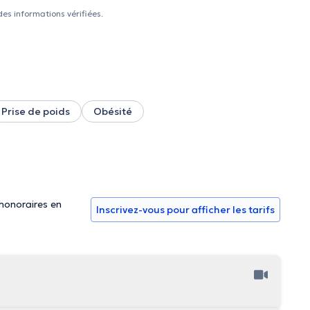
ue vous pouvez trouver dans les magazines. Ce sera aussi le
des informations vérifiées.
édancemétrie qui mesure le taux de graisse, de muscles et
 style de vie. Mme Van Der Wilt ne s’attarde pas
l’alimentation. Elle consulte au centre Louise Santé et
l, Enghien, Silly, Ath & Soignies.
Prise de poids
Obésité
 honoraires en
Inscrivez-vous pour afficher les tarifs