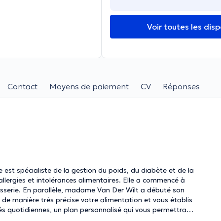
Voir toutes les disp
Contact
Moyens de paiement
CV
Réponses
e est spécialiste de la gestion du poids, du diabète et de la
allergies et intolérances alimentaires. Elle a commencé à
tisserie. En parallèle, madame Van Der Wilt a débuté son
» de manière très précise votre alimentation et vous établis
tés quotidiennes, un plan personnalisé qui vous permettra
non l’inverse ! Vous parlerez d’une restructuration