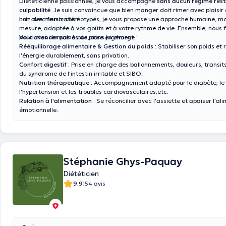
Diététicienne passionnée, je vous accompagne
sans aucun régime restr
culpabilité
. Je suis convaincue que bien manger doit rimer avec plaisir et
non avec frustration.
Loin des menus stéréotypés, je vous propose une approche humaine, mo
mesure, adaptée à vos goûts et à votre rythme de vie. Ensemble, nous 
pour avancer pas à pas, sans jugement.
Voici mes domaines de prise en charge :
Rééquilibrage alimentaire & Gestion du poids :
Stabiliser son poids et 
l'énergie durablement, sans privation.
Confort digestif :
Prise en charge des ballonnements, douleurs, transits 
du syndrome de l'intestin irritable et SIBO.
Nutrition thérapeutique :
Accompagnement adapté pour le diabète, le c
l'hypertension et les troubles cardiovasculaires,etc.
Relation à l'alimentation :
Se réconcilier avec l'assiette et apaiser l'al
émotionnelle.
Stéphanie Ghys-Paquay
Diététicien
|
9.9
54 avis