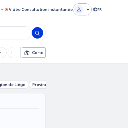
r
Vidéo Consultation instantanée
FR
Moyens de paiement
Carte
Filtres supplémentaires
ion de Liège
Province de Luxembourg
Région de Namur