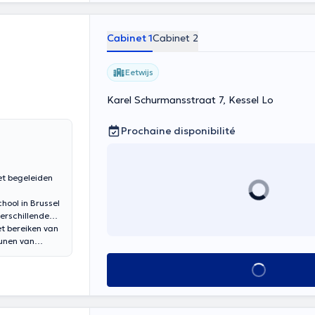
Cabinet 1
Cabinet 2
Eetwijs
Karel Schurmansstraat 7, Kessel Lo
Prochaine disponibilité
et begeleiden
hool in Brussel
verschillende
et bereiken van
eunen van
et nu gaat om
 verbeteren
Voir tout
 gaan naar een