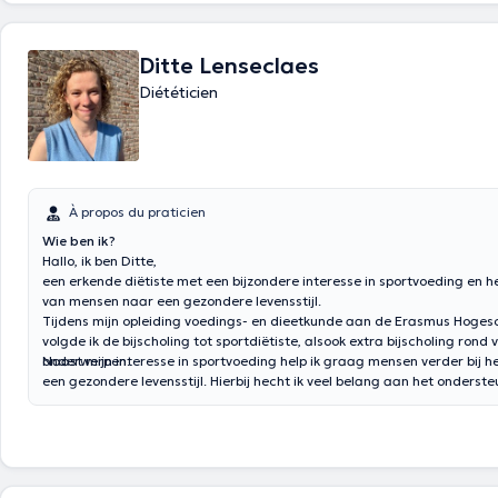
Ditte Lenseclaes
Diététicien
À propos du praticien
Wie ben ik?
Hallo, ik ben Ditte,
een erkende diëtiste met een bijzondere interesse in sportvoeding en h
van mensen naar een gezondere levensstijl.
Tijdens mijn opleiding voedings- en dieetkunde aan de Erasmus Hogesc
volgde ik de bijscholing tot sportdiëtiste, alsook extra bijscholing rond 
onderwerpen.
Naast mijn interesse in sportvoeding help ik graag mensen verder bij h
een gezondere levensstijl. Hierbij hecht ik veel belang aan het onderst
mensen bij het maken van haalbare keuzes voor hun gezondheid. Of h
gewichtsbeheersing, voedingsadvies bij medische aandoeningen of het
van de algemene levensstijl, ik sta klaar om samen met jou op zoek te
aanpak die bij jou past.