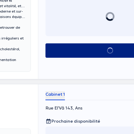
ictif ni
 vitalité, et
derne et sur-
faisons équipe
retrouver de
irréguliers et
holestérol,
Voir tout
imentation
Cabinet 1
Rue El'Vâ 143, Ans
Prochaine disponibilité