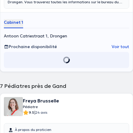
Drongen. Vous trouverez toutes les informations sur le bureau du
médecin et comment prendre rendez-vous. La pratique est
facilement accessible et dispose d'un grand parking. La pratique
est situé à 3 km de Gand, à l'arrêt de bus Clover Dries Drongen où la
Cabinet 1
ligne 14, 15, 17 et 18 arrêt.
Antoon Catriestraat 1, Drongen
Prochaine disponibilité
Voir tout
7
Pédiatres près de Gand
Freya Brusselle
Pédiatre
|
9.5
24 avis
À propos du praticien