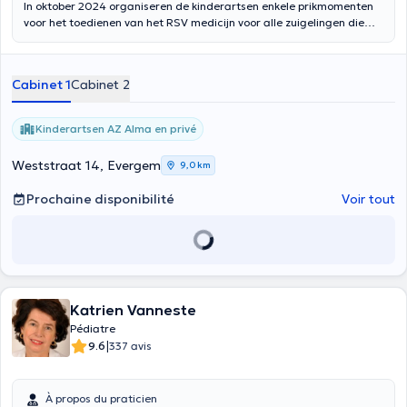
In oktober 2024 organiseren de kinderartsen enkele prikmomenten
voor het toedienen van het RSV medicijn voor alle zuigelingen die
tijdens het komende RSV-seizoen worden geboren. Afspraken
hiervoor kunnen gemaakt worden via de agenda "Kinderartsen AZ
Alma toedienen RSV medicijn."
Cabinet 1
Cabinet 2
Kinderartsen AZ Alma en privé
Weststraat 14, Evergem
9,0 km
Prochaine disponibilité
Voir tout
Katrien Vanneste
Pédiatre
|
9.6
337 avis
À propos du praticien