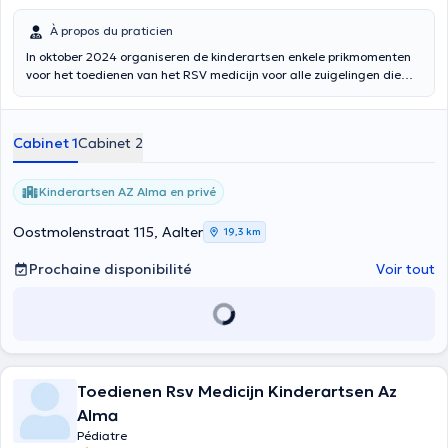
À propos du praticien
In oktober 2024 organiseren de kinderartsen enkele prikmomenten
voor het toedienen van het RSV medicijn voor alle zuigelingen die
tijdens het komende RSV-seizoen worden geboren. Afspraken
hiervoor kunnen gemaakt worden via de agenda "Kinderartsen AZ
Alma toedienen RSV medicijn."
Cabinet 1
Cabinet 2
Kinderartsen AZ Alma en privé
Oostmolenstraat 115, Aalter
19,3 km
Prochaine disponibilité
Voir tout
Toedienen Rsv Medicijn Kinderartsen Az
Alma
Pédiatre