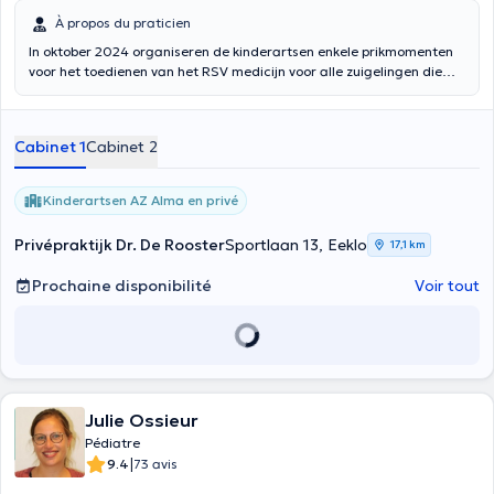
À propos du praticien
In oktober 2024 organiseren de kinderartsen enkele prikmomenten
voor het toedienen van het RSV medicijn voor alle zuigelingen die
tijdens het komende RSV-seizoen worden geboren. Afspraken
hiervoor kunnen gemaakt worden via de agenda "Kinderartsen AZ
Alma toedienen RSV medicijn."
Cabinet 1
Cabinet 2
Kinderartsen AZ Alma en privé
Privépraktijk Dr. De Rooster
Sportlaan 13, Eeklo
17,1 km
Prochaine disponibilité
Voir tout
Julie Ossieur
Pédiatre
|
9.4
73 avis