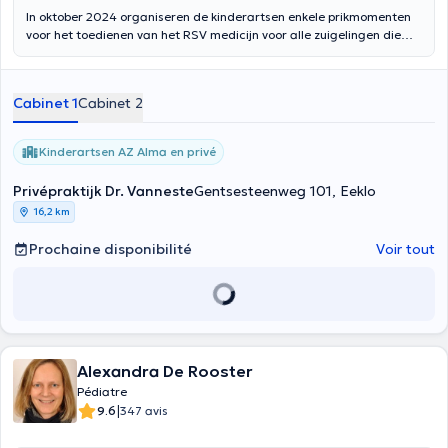
In oktober 2024 organiseren de kinderartsen enkele prikmomenten
voor het toedienen van het RSV medicijn voor alle zuigelingen die
tijdens het komende RSV-seizoen worden geboren. Afspraken
hiervoor kunnen gemaakt worden via de agenda "Kinderartsen AZ
Alma toedienen RSV medicijn."
Cabinet 1
Cabinet 2
Kinderartsen AZ Alma en privé
Privépraktijk Dr. Vanneste
Gentsesteenweg 101, Eeklo
16,2 km
Prochaine disponibilité
Voir tout
Alexandra De Rooster
Pédiatre
|
9.6
347 avis