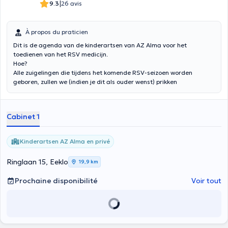
|
9.3
26 avis
À propos du praticien
Dit is de agenda van de kinderartsen van AZ Alma voor het
toedienen van het RSV medicijn.
Hoe?
Alle zuigelingen die tijdens het komende RSV-seizoen worden
geboren, zullen we (indien je dit als ouder wenst) prikken
(immuniseren) op onze materniteit.
Alle zuigelingen geboren tussen 1 april 2024 en 7 oktober 2024.
Voor hen voorzien we in ons ziekenhuis AZ Alma specifieke
Cabinet 1
‘prikmomenten’ bij één van de 4 kinderartsen vanaf 7 oktober 2024.
Kinderartsen AZ Alma en privé
Ringlaan 15, Eeklo
19,9 km
Prochaine disponibilité
Voir tout