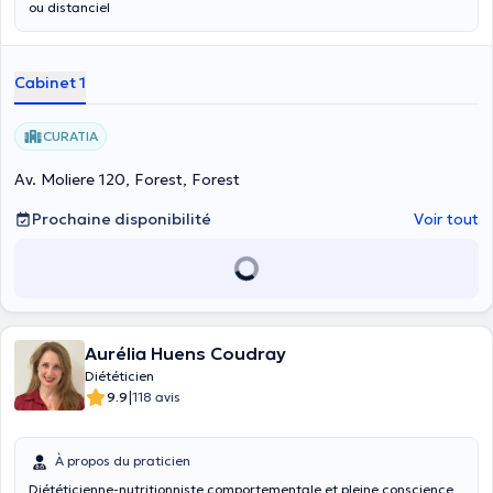
ou distanciel
Cabinet 1
CURATIA
Av. Moliere 120, Forest, Forest
Prochaine disponibilité
Voir tout
Aurélia Huens Coudray
Diététicien
|
9.9
118 avis
À propos du praticien
Diététicienne-nutritionniste comportementale et pleine conscience,