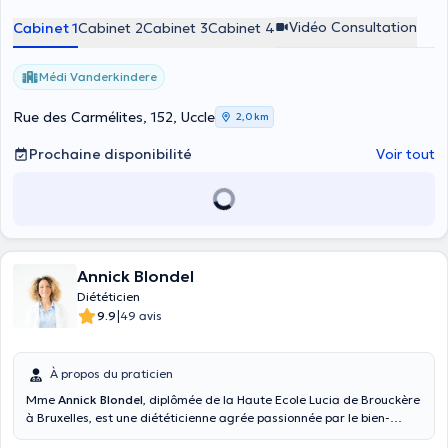
Vidéo Consultation
Cabinet 1
Cabinet 2
Cabinet 3
Cabinet 4
Médi Vanderkindere
Rue des Carmélites, 152, Uccle
2,0 km
Prochaine disponibilité
Voir tout
Annick Blondel
Diététicien
|
9.9
49 avis
À propos du praticien
Mme
Annick Blondel
, diplômée de la Haute Ecole Lucia de Brouckère
à Bruxelles, est une diététicienne agrée passionnée par le bien-
manger et le bien-être. Elle vous accompagne sur le chemin d'une