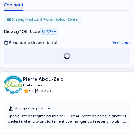
Cabinet 1
Dieweg Medical & Paramedical Center
Dieweg 108, Uccle
2,5 km
Prochaine disponibilité
Voir tout
Pierre Abou-Zeid
Diététicien
|
9.9
690 avis
À propos du praticien
Spécialiste de régime pauvre en FODMAP, perte de poids, diabète et
cholestérol et croyant fortement que manger doit rester un plaisir,
je ne suis pas adepte des régimes restrictifs. Contrairement à ce
que beaucoup pensent, un régime restrictif n’est pas la solution pour