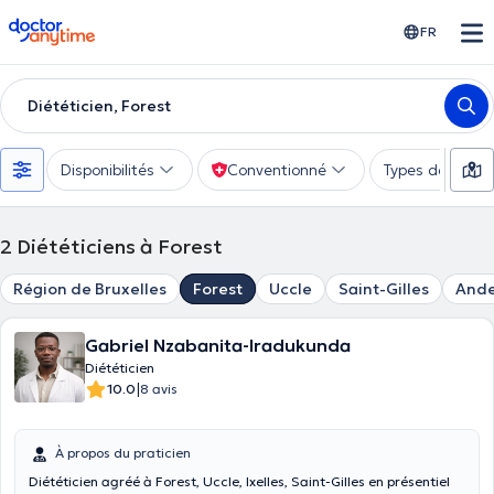
doctoranytime
FR
Diététicien, Forest
Disponibilités
Conventionné
Types de consu
2
Diététiciens à Forest
Région de Bruxelles
Forest
Uccle
Saint-Gilles
Ande
Gabriel Nzabanita-Iradukunda
Diététicien
|
10.0
8 avis
À propos du praticien
Diététicien agréé à Forest, Uccle, Ixelles, Saint-Gilles en présentiel