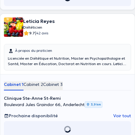
Leticia Reyes
Diététicien
|
9.7
42 avis
À propos du praticien
Licenciée en Diététique et Nutrition, Master en Psychopathologie et
Santé, Master en Éducation, Doctorat en Nutrition en cours.
Leticia
Reyes
vous propose une intervention clinique diététique
nutritionniste : évaluation de l’état de nutrition, histoire clinique
nutritionniste (anthropométrie, évaluations diététiques, composition
Cabinet 1
Cabinet 2
Cabinet 3
corporelle, réponse immunitaire, paramètres de laboratoire)
détection, prévention et traitement de maladies chroniques
dégénératives liées à l’alimentation et nutrition (obésité, surpoids,
Clinique Ste-Anne St-Remi
cholestérol, diabète, hypertension, maladies cardiovasculaires,
Boulevard Jules Graindor 66, Anderlecht
3,9 km
certains cancers, allergies, intolérances, maladies
gastrointestinales) et activité physique. Intervention éducative dans
Prochaine disponibilité
Voir tout
le suivi clinique nutritionniste de troubles du comportement
alimentaire, obésité et addictions, stress psychosocial-émotions et
comportement alimentaire à risque, dépression et alimentation,
situations de deuils dans la migration et adaptation (expatriés,