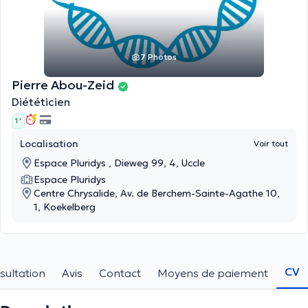
7 Photos
Pierre Abou-Zeid
Diététicien
1 '
Localisation
Voir tout
Espace Pluridys , Dieweg 99, 4, Uccle
Espace Pluridys
Centre Chrysalide, Av. de Berchem-Sainte-Agathe 10,
1, Koekelberg
CV
sultation
Avis
Contact
Moyens de paiement