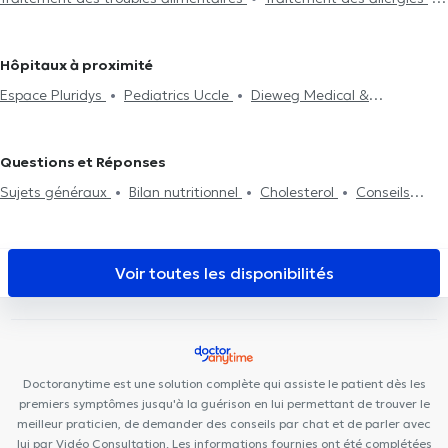
nutritionnel
Analyse de la composition du corps
Anémie
Diététiciens à Jette
Diététiciens à Evere
Diététiciens à
Traitement du diabète
Traitement de l'hypertension
Conseils diététiques
Diététique du sport
Waterloo
Hôpitaux à proximité
Espace Pluridys
Pediatrics Uccle
Dieweg Medical &
Paramedical Center
Médi Uccle
Maison Médicale Les Peupliers
Centre de diététique NaturHouse Uccle
Cabinet Carsoel
Questions et Réponses
Centre Médical Brugmann
CENTRE MÉDICAL - Globe
Key to
Sujets généraux
Bilan nutritionnel
Cholesterol
Conseils
Perform
Kio Medical Center Uccle
Centre médical la
diététiques
Traitement du diabète
Analyse de la composition
Sauvagère
CENTRE DENTAIRE UCCLE
Centre paramédical K-
du corps
Perte de poids
Anémie
therapy
Lazeo Uccle
Topaz Dental Clinic
Centre Médical
Voir toutes les disponibilités
César De Paepe Uccle
Centre de Médecine et d'Etudes
Maison médicale la Renaissance
Allard Centre Médical Uccle
Doctoranytime est une solution complète qui assiste le patient dès les
premiers symptômes jusqu'à la guérison en lui permettant de trouver le
meilleur praticien, de demander des conseils par chat et de parler avec
lui par Vidéo Consultation. Les informations fournies ont été complétées