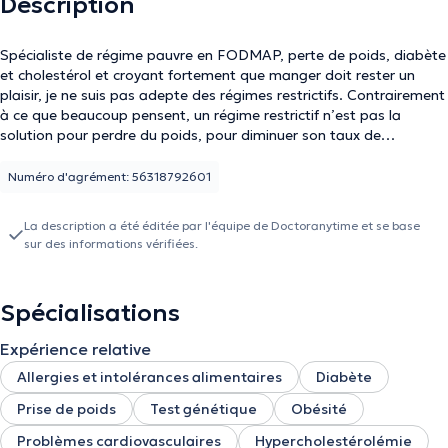
Description
Spécialiste de régime pauvre en FODMAP, perte de poids, diabète
et cholestérol et croyant fortement que manger doit rester un
plaisir, je ne suis pas adepte des régimes restrictifs. Contrairement
à ce que beaucoup pensent, un régime restrictif n’est pas la
solution pour perdre du poids, pour diminuer son taux de
cholestérol ou pour diminuer sa glycémie en cas de diabète. Ce
n’est pas la solution dans la majorité des maladies. La solution
Numéro d'agrément: 56318792601
réside dans une alimentation équilibrée. Prenez soin de votre
corps, c’est le seul endroit où vous devez vivre. Je vous
La description a été éditée par l'équipe de Doctoranytime et se base
accompagne tout au long du processus. Nous travaillerons
sur des informations vérifiées.
ensemble pour obtenir un résultat optimal. Le but n'étant pas de
vous infliger un régime strict mais plutôt une adaptation
progressive de votre alimentation et de votre mode de vie.
Spécialisations
L'objectif est que vous arriviez à gérer vous-même une
alimentation saine et adaptée à votre corps et à vos besoins et
Expérience relative
ceci pour toute une vie.
Allergies et intolérances alimentaires
Diabète
Prise de poids
Test génétique
Obésité
Problèmes cardiovasculaires
Hypercholestérolémie