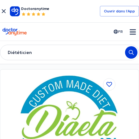
Doctoranytime
Ouvrir dans l’App
doctoranytime
FR
Diététicien