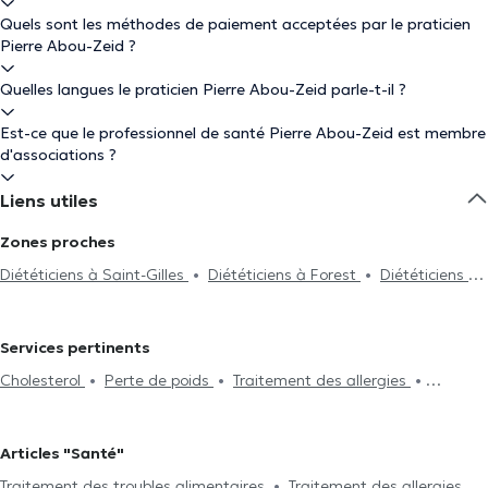
Quels sont les méthodes de paiement acceptées par le praticien
Pierre Abou-Zeid ?
Quelles langues le praticien Pierre Abou-Zeid parle-t-il ?
Est-ce que le professionnel de santé Pierre Abou-Zeid est membre
d'associations ?
Liens utiles
Zones proches
Diététiciens à Saint-Gilles
Diététiciens à Forest
Diététiciens à
Bruxelles
Diététiciens à Ixelles
Diététiciens à Linkebeek
Diététiciens à Watermael-Boitsfort
Diététiciens à Auderghem
Services pertinents
Diététiciens à Anderlecht
Diététiciens à Etterbeek
Diététiciens
Cholesterol
Perte de poids
Traitement des allergies
à Rhode-Saint-Genèse
Diététiciens à Woluwe-Saint-Pierre
Traitement des troubles alimentaires
Maladies rénales
Diététiciens à Molenbeek-Saint-Jean
Diététiciens à Schaerbeek
Problème digestif
Végétarisme
Suivi de grossesse
Diététiciens à Woluwe-Saint-Lambert
Diététiciens à Braine-
Articles "Santé"
Traitement du diabète
Traitement de l'hypertension
Bilan
L'Alleud
Diététiciens à Dilbeek
Diététiciens à Koekelberg
Traitement des troubles alimentaires
Traitement des allergies