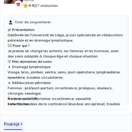
|
9.9
27 evaluaties
Over de zorgverlener
🌿
Présentation
Diplômée de l’Université de Liège, je suis spécialisée en
rééducation
périnéale
et en
drainage lymphatique
.
👩‍⚕️
Pour qui
?
Je prends en charge
les enfants, les femmes et les hommes
, avec
des soins adaptés à chaque âge et chaque situation.
💡
Mes domaines de soins
🔹
Drainage lymphatique
Visage, bras, jambes, ventre, seins, post-opératoire, lymphœdème,
lipœdème, troubles circulatoires.
🔹
Rééducation périnéale
Femmes
: pré/post-partum, incontinence, prolapsus, douleurs,
chirurgie, sexologie.
Homme :
À très bientôt !
prostatectomie, incontinence, sexualité.
🌸
Enfants
Lore Claise
: troubles de la continence (énurésie, encoprésie), troubles
hygièno-comportementale.
Praktijk 1