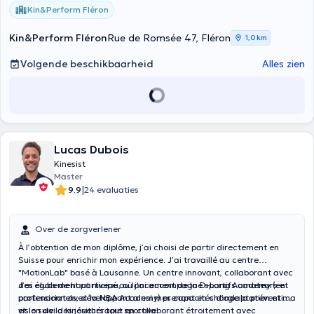
Kin&Perform Fléron
Kin&Perform Fléron
Rue de Romsée 47, Fléron
1,0 km
Volgende beschikbaarheid
Alles zien
Lucas Dubois
Kinesist
Master
|
9.9
24 evaluaties
Over de zorgverlener
À l’obtention de mon diplôme, j’ai choisi de partir directement en
Suisse pour enrichir mon expérience. J’ai travaillé au centre
"MotionLab" basé à Lausanne. Un centre innovant, collaborant avec
des clubs de haut niveau, où j’ai accompagné sportifs amateurs et
J’ai également participé au lancement de la D-Lang Academy (en
professionnels, développant ainsi mes capacités d’adaptation et ma
partenariat avec la NBA Academy) prenant en charge la prévention
vision de la kinésithérapie sportive.
et le suivi des joueurs tout en collaborant étroitement avec