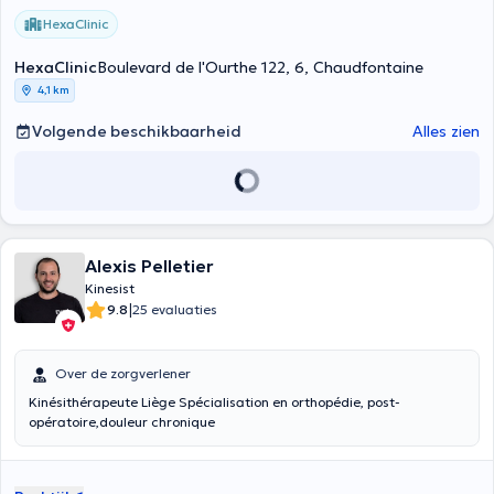
HexaClinic
HexaClinic
Boulevard de l'Ourthe 122, 6, Chaudfontaine
4,1 km
Volgende beschikbaarheid
Alles zien
Alexis Pelletier
Kinesist
|
9.8
25 evaluaties
Over de zorgverlener
Kinésithérapeute Liège Spécialisation en orthopédie, post-
opératoire,douleur chronique