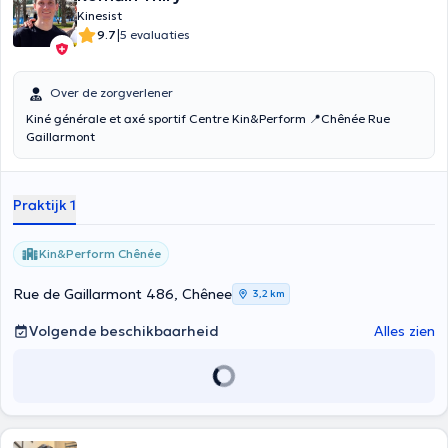
Kinesist
|
9.7
5 evaluaties
Over de zorgverlener
Kiné générale et axé sportif Centre Kin&Perform 📍Chênée Rue
Gaillarmont
Praktijk 1
Kin&Perform Chênée
Rue de Gaillarmont 486, Chênee
3,2 km
Volgende beschikbaarheid
Alles zien