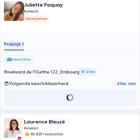
Juliette Paquay
Kinesist
Niewe partner
Praktijk 1
HexaClinic
Boulevard de l'Ourthe 122, Embourg
4,1 km
Volgende beschikbaarheid
Alles zien
Laurence Bleuzé
Kinesist
|
10.0
61 evaluaties