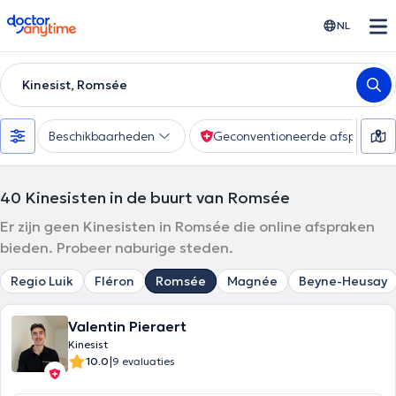
doctoranytime
NL
Kinesist, Romsée
Beschikbaarheden
Geconventioneerde afspraak
40
Kinesisten in de buurt van Romsée
Er zijn geen Kinesisten in Romsée die online afspraken
bieden. Probeer naburige steden.
Regio Luik
Fléron
Romsée
Magnée
Beyne-Heusay
Valentin Pieraert
Kinesist
|
10.0
9 evaluaties