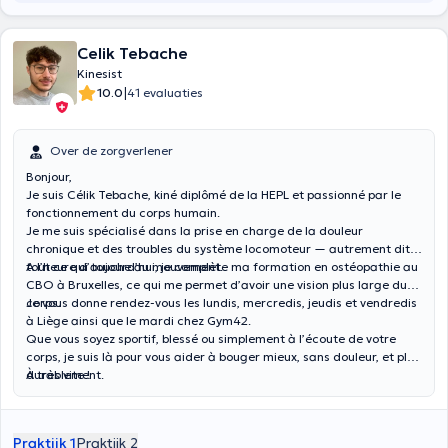
Celik Tebache
Kinesist
|
10.0
41 evaluaties
Over de zorgverlener
Bonjour,
Je suis Célik Tebache, kiné diplômé de la HEPL et passionné par le
fonctionnement du corps humain.
Je me suis spécialisé dans la prise en charge de la douleur
chronique et des troubles du système locomoteur — autrement dit,
tout ce qui touche au mouvement.
A l’heure d’aujourd’hui, je complète ma formation en ostéopathie au
CBO à Bruxelles, ce qui me permet d’avoir une vision plus large du
corps.
Je vous donne rendez-vous les lundis, mercredis, jeudis et vendredis
à Liège ainsi que le mardi chez Gym42.
Que vous soyez sportif, blessé ou simplement à l’écoute de votre
corps, je suis là pour vous aider à bouger mieux, sans douleur, et plus
durablement.
À très vite !
Praktijk 1
Praktijk 2