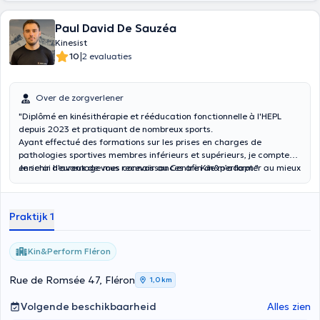
Paul David De Sauzéa
Kinesist
|
10
2 evaluaties
Over de zorgverlener
"Diplômé en kinésithérapie et rééducation fonctionnelle à l'HEPL
depuis 2023 et pratiquant de nombreux sports.
Ayant effectué des formations sur les prises en charges de
pathologies sportives membres inférieurs et supérieurs, je compte
enrichir d'avantage mes connaissances afin de m’adapter au mieux
Je serai heureux de vous recevoir au Centre Kin&perform."
à la prise en charge de mes patients.
Praktijk 1
Kin&Perform Fléron
Rue de Romsée 47, Fléron
1,0 km
Volgende beschikbaarheid
Alles zien