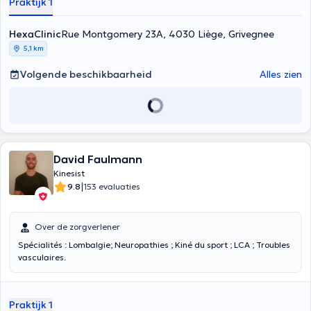
Praktijk 1
HexaClinic
Rue Montgomery 23A, 4030 Liège, Grivegnee
5,1 km
Volgende beschikbaarheid
Alles zien
David Faulmann
Kinesist
|
9.8
153 evaluaties
Over de zorgverlener
Spécialités : Lombalgie; Neuropathies ; Kiné du sport ; LCA ; Troubles
vasculaires.
Praktijk 1