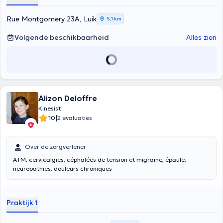
Rue Montgomery 23A, Luik
5,1 km
Volgende beschikbaarheid
Alles zien
Alizon Deloffre
Kinesist
|
10
2 evaluaties
Over de zorgverlener
ATM, cervicalgies, céphalées de tension et migraine, épaule,
neuropathies, douleurs chroniques
Praktijk 1