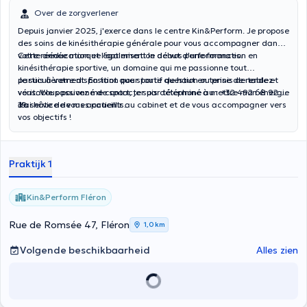
Over de zorgverlener
Depuis janvier 2025, j'exerce dans le centre Kin&Perform. Je propose
des soins de kinésithérapie générale pour vous accompagner dans
votre rééducation et l'optimisation de vos performances.
Cette année marque également le début d'une formation en
kinésithérapie sportive, un domaine qui me passionne tout
particulièrement. En tant que sportif de haut en tennis de table et
Je suis à votre disposition pour toute question ou prise de rendez-
véritable passionné de sport, je suis déterminé à mettre mon énergie
vous. Vous pouvez me contacter par téléphone au : +32 492 68 92
au service de mes patients.
19.
J'ai hâte de vous accueillir au cabinet et de vous accompagner vers
vos objectifs !
Praktijk 1
Kin&Perform Fléron
Rue de Romsée 47, Fléron
1,0 km
Volgende beschikbaarheid
Alles zien