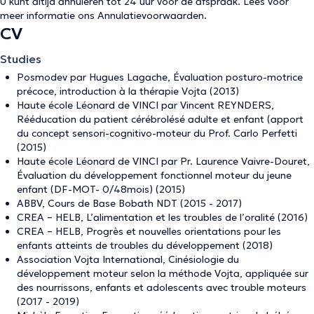
U kunt altijd annuleren tot 24 uur voor de afspraak. Lees voor
meer informatie ons
Annulatievoorwaarden
.
CV
Studies
Posmodev par Hugues Lagache, Évaluation posturo-motrice
précoce, introduction à la thérapie Vojta (2013)
Haute école Léonard de VINCI par Vincent REYNDERS,
Rééducation du patient cérébrolésé adulte et enfant (apport
du concept sensori-cognitivo-moteur du Prof. Carlo Perfetti
(2015)
Haute école Léonard de VINCI par Pr. Laurence Vaivre-Douret,
Évaluation du développement fonctionnel moteur du jeune
enfant (DF-MOT- 0/48mois) (2015)
ABBV, Cours de Base Bobath NDT (2015 - 2017)
CREA – HELB, L’alimentation et les troubles de l’oralité (2016)
CREA – HELB, Progrès et nouvelles orientations pour les
enfants atteints de troubles du développement (2018)
Association Vojta International, Cinésiologie du
développement moteur selon la méthode Vojta, appliquée sur
des nourrissons, enfants et adolescents avec trouble moteurs
(2017 - 2019)