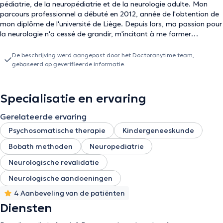
pédiatrie, de la neuropédiatrie et de la neurologie adulte. Mon
parcours professionnel a débuté en 2012, année de l'obtention de
mon diplôme de l'université de Liège. Depuis lors, ma passion pour
la neurologie n'a cessé de grandir, m'incitant à me former
régulièrement pour rester à la pointe des avancées dans ce
domaine en constante évolution. Je considère chaque patient que
De beschrijving werd aangepast door het Doctoranytime team,
je prends en charge comme unique, et je m'efforce de
gebaseerd op geverifieerde informatie.
personnaliser mes soins en fonction de leurs besoins spécifiques.
L'écoute attentive est l'un des piliers de ma pratique, car je crois
que comprendre les préoccupations et les objectifs de chaque
Specialisatie en ervaring
patient est essentiel pour leur offrir un traitement efficace et
adapté. La collaboration est également au cœur de ma démarche
Gerelateerde ervaring
thérapeutique. Je travaille en étroite coordination avec d'autres
Psychosomatische therapie
Kindergeneeskunde
professionnels de la santé afin de garantir une approche globale
de mes patients. Cette approche multidisciplinaire permet d'offrir
Bobath methoden
Neuropediatrie
des soins intégrés et cohérents, ce qui est particulièrement
Neurologische revalidatie
important dans les domaines de la neuropédiatrie et de la
neurologie adulte, où les besoins des patients sont souvent
Neurologische aandoeningen
complexes et variés. Mon objectif principal est d'améliorer la
qualité de vie de mes patients en leur offrant des soins
4 Aanbeveling van de patiënten
personnalisés et adaptés à leurs besoins uniques.
Diensten