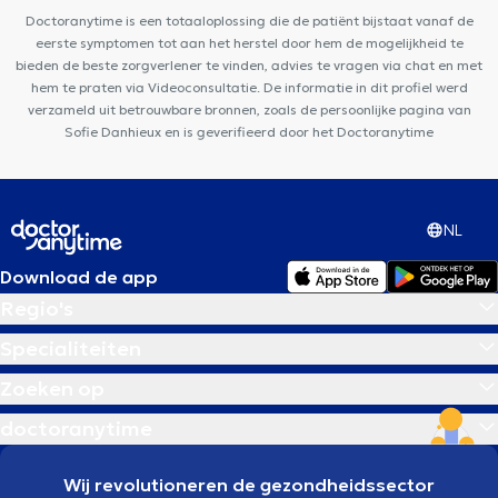
Saint-Nicolas
Centre Médical Nève
Doctoranytime is een totaaloplossing die de patiënt bijstaat vanaf de
eerste symptomen tot aan het herstel door hem de mogelijkheid te
bieden de beste zorgverlener te vinden, advies te vragen via chat en met
hem te praten via Videoconsultatie. De informatie in dit profiel werd
verzameld uit betrouwbare bronnen, zoals de persoonlijke pagina van
Sofie Danhieux en is geverifieerd door het Doctoranytime
NL
Download de app
Regio's
Specialiteiten
Zoeken op
doctoranytime
Wij revolutioneren de gezondheidssector