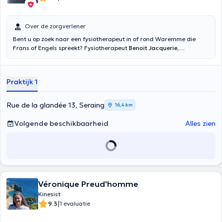
Over de zorgverlener
Bent u op zoek naar een fysiotherapeut in of rond Waremme die
Frans of Engels spreekt? Fysiotherapeut
Benoit Jacquerie
,
werkzaam in zijn privépraktijk in Waremme (Clos de Hesbaye 24),
verleent diensten aan sportbeoefenaars, kinderen en bejaarden.
Laat u gaan in zijn deskundige handen om al uw sensaties te
Praktijk 1
hervinden en uw levenskwaliteit te verbeteren. Hij accepteert
huisbezoeken. Ontdek op zijn profiel de verschillende consulten die
hij uitvoert en raadpleeg zijn online agenda om een afspraak met
Rue de la glandée 13, Seraing
16,4 km
hem te maken voor de consultatiedatum.
Volgende beschikbaarheid
Alles zien
Véronique Preud'homme
Kinesist
|
9.3
1 evaluatie