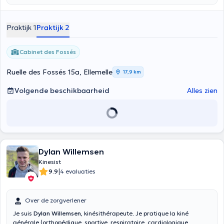
Praktijk 1
Praktijk 2
Cabinet des Fossés
Ruelle des Fossés 15a, Ellemelle
17,9 km
Volgende beschikbaarheid
Alles zien
Dylan Willemsen
Kinesist
|
9.9
4 evaluaties
Over de zorgverlener
Je suis
Dylan Willemsen
, kinésithérapeute. Je pratique la kiné
générale (orthopédique, sportive, respiratoire, cardiologique,