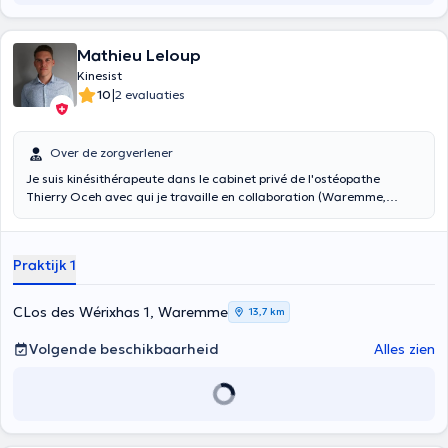
Mathieu Leloup
Kinesist
|
10
2 evaluaties
Over de zorgverlener
Je suis kinésithérapeute dans le cabinet privé de l'ostéopathe
Thierry Oceh avec qui je travaille en collaboration (Waremme,
Province de Liège). Je travaille aussi au CHBA de Waremme en
service physio (externe) en tant qu'indépendant.
Praktijk 1
CLos des Wérixhas 1, Waremme
13,7 km
Volgende beschikbaarheid
Alles zien