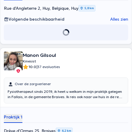
Rue d'Angleterre 2, Huy, Belgique, Huy
5,8 km
Volgende beschikbaarheid
Alles zien
Manon Gilsoul
Kinesist
|
10.0
37 evaluaties
Over de zorgverlener
Fysiotherapeut sinds 2019, ik heet u welkom in mijn praktijk gelegen
in Fallais, in de gemeente Braives. Ik reis ook naar uw huis in de regio
indien nodig. Ik heb mijn master in fysiotherapie behaald aan de
Universiteit van Luik in 2019 en ik volg momenteel de opleiding
sportfysiotherapie waar manuele therapie en revalidatie na
Praktijk 1
blessures mij worden aangeleerd. Ik heb ook kunnen trainen in
kinesiotaping en de Mckenzie methode.
Drève d'Ormes 25, Braives
6,2 km