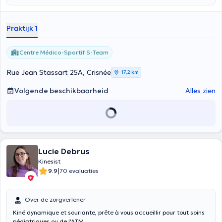
Praktijk 1
Centre Médico-Sportif S-Team
Rue Jean Stassart 25A, Crisnée
17,2 km
Volgende beschikbaarheid
Alles zien
Lucie Debrus
Kinesist
|
9.9
70 evaluaties
Over de zorgverlener
Kiné dynamique et souriante, prête à vous accueillir pour tout soins
pédiatriques ou de l'ATM.