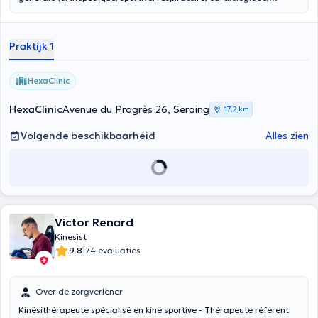
neurologique ou encore gériatrique) toutes les après-midi au
cabinet ou en matinée à domicile. Actuellement en 5ème année
d'ostéopathie à l'I.A.O., j'ai à cœur d'en apprendre davantage sur le
Praktijk 1
corps humain et son fonctionnement afin de pouvoir répondre au
mieux aux besoins de mes patients.
HexaClinic
HexaClinic
Avenue du Progrès 26, Seraing
17,2 km
Volgende beschikbaarheid
Alles zien
Victor Renard
Kinesist
|
9.8
74 evaluaties
Over de zorgverlener
Kinésithérapeute spécialisé en kiné sportive - Thérapeute référent