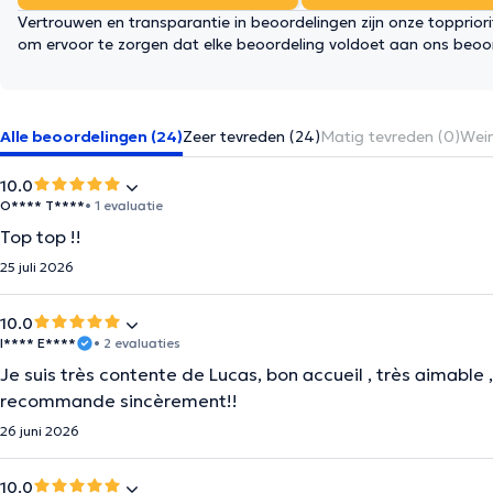
Vertrouwen en transparantie in beoordelingen zijn onze topprior
om ervoor te zorgen dat elke beoordeling voldoet aan ons beoo
Alle beoordelingen (24)
Zeer tevreden (24)
Matig tevreden (0)
Wein
10.0
O**** T****
• 1 evaluatie
Top top !!
25 juli 2026
10.0
I**** E****
• 2 evaluaties
Je suis très contente de Lucas, bon accueil , très aimable 
recommande sincèrement!!
26 juni 2026
10.0