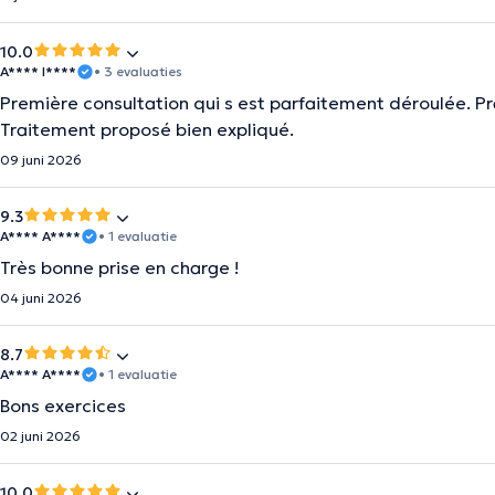
10.0
A**** I****
• 3 evaluaties
Première consultation qui s est parfaitement déroulée. Pr
Traitement proposé bien expliqué.
09 juni 2026
9.3
A**** A****
• 1 evaluatie
Très bonne prise en charge !
04 juni 2026
8.7
A**** A****
• 1 evaluatie
Bons exercices
02 juni 2026
10.0