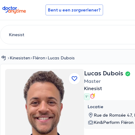
doctoranytime
Bent u een zorgverlener?
Kinesisten
Fléron
Lucas Dubois
Lucas Dubois
Master
Kinesist
1 '
Locatie
Rue de Romsée 47, 
Kin&Perform Fléron