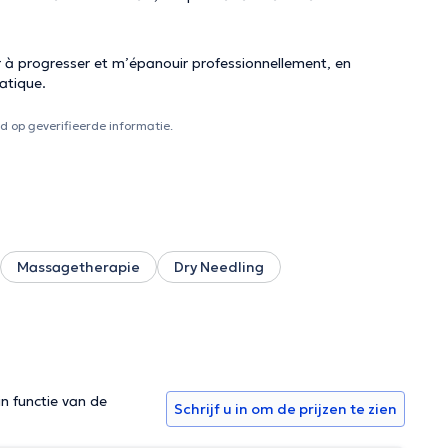
er à progresser et m’épanouir professionnellement, en
atique.
 op geverifieerde informatie.
Massagetherapie
Dry Needling
in functie van de
Schrijf u in om de prijzen te zien