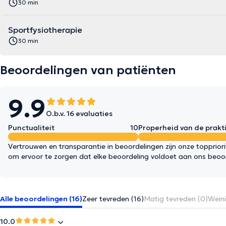
30 min
Sportfysiotherapie
30 min
Beoordelingen van patiënten
9.9
O.b.v. 16 evaluaties
Punctualiteit
10
Properheid van de prakti
Vertrouwen en transparantie in beoordelingen zijn onze topprior
om ervoor te zorgen dat elke beoordeling voldoet aan ons beoo
Alle beoordelingen (16)
Zeer tevreden (16)
Matig tevreden (0)
Weini
10.0