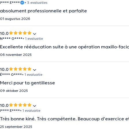
I**** E****
• 3 evaluaties
absolument professionnelle et parfaite
01 augustus 2026
10.0
N**** O****
• 1 evaluatie
Excellente rééducation suite à une opération maxillo-facia
06 november 2025
10.0
É**** O****
• 1 evaluatie
Merci pour ta gentillesse
09 oktober 2025
10.0
I**** E****
• 1 evaluatie
Très bonne kiné. Très compétente. Beaucoup d'exercice e
25 september 2025