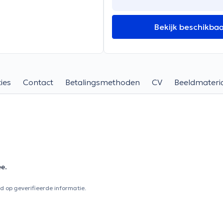
Bekijk beschikba
ies
Contact
Betalingsmethoden
CV
Beeldmateri
ée.
 op geverifieerde informatie.