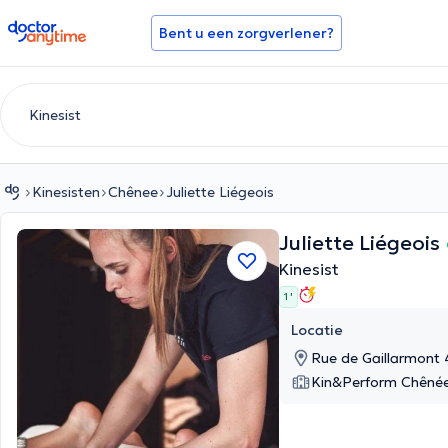
doctoranytime
Bent u een zorgverlener?
Kinesisten
Chênee
Juliette Liégeois
Juliette Liégeois
Kinesist
1 '
Locatie
Rue de Gaillarmont
Kin&Perform Chêné