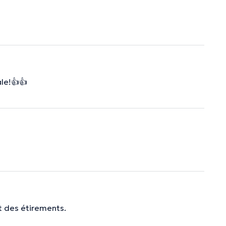
le!👍👍
t des étirements.