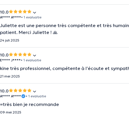
10.0
A**** A****
• 1 evaluatie
Juliette est une personne très compétente et très humaine
patient. Merci Juliette ! 🙏
24 juli 2025
10.0
E**** J****
• 1 evaluatie
kine très professionnel, compétente à l’écoute et sympat
21 mei 2025
10.0
A**** A****
• 1 evaluatie
=très bien je recommande
09 mei 2025