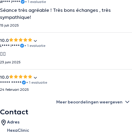
A**** I****
• 1 evaluatie
Séance très agréable ! Très bons échanges , très
sympathique!
15 juli 2025
10.0
L**** I****
• 1 evaluatie
👌🏻
23 juni 2025
10.0
***** *****
• 1 evaluatie
24 februari 2025
Meer beoordelingen weergeven
Contact
Adres
HexaClinic