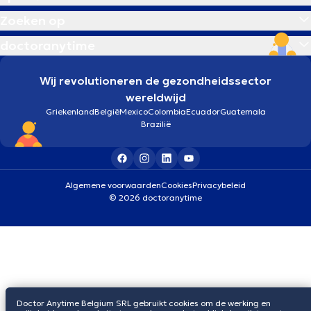
Zoeken op
doctoranytime
Wij revolutioneren de gezondheidssector
wereldwijd
Griekenland
België
Mexico
Colombia
Ecuador
Guatemala
Brazilië
Algemene voorwaarden
Cookies
Privacybeleid
© 2026 doctoranytime
Doctor Anytime Belgium SRL gebruikt cookies om de werking en