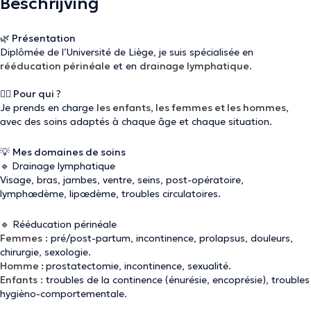
Beschrijving
🌿
Présentation
Diplômée de l’Université de Liège, je suis spécialisée en
rééducation périnéale
et en
drainage lymphatique
.
👩‍⚕️
Pour qui
?
Je prends en charge
les enfants, les femmes et les hommes
,
avec des soins adaptés à chaque âge et chaque situation.
💡
Mes domaines de soins
🔹
Drainage lymphatique
Visage, bras, jambes, ventre, seins, post-opératoire,
lymphœdème, lipœdème, troubles circulatoires.
🔹
Rééducation périnéale
Femmes
: pré/post-partum, incontinence, prolapsus, douleurs,
chirurgie, sexologie.
Homme :
prostatectomie, incontinence, sexualité.
Enfants
: troubles de la continence (énurésie, encoprésie), troubles
hygièno-comportementale.