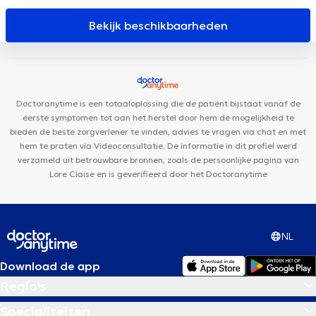
Liège
D7 Institut Place Théodore Gobert
Cabinet Bronckart
PRANAclinic
Centre Synapsis Liège
Lazeo Liège
Bekijk beschikbaarheden
Kin&Perform Fléron
Centre de diététique NaturHouse Liège
Plurisanté
D7 institut Rue Monulphe
Cabinet Dentaire Liège
LogoPsy
Institut du poids de Beaufays
Clinique Dentaire
Saint-Nicolas
Centre Médical Nève
Doctoranytime is een totaaloplossing die de patiënt bijstaat vanaf de
eerste symptomen tot aan het herstel door hem de mogelijkheid te
bieden de beste zorgverlener te vinden, advies te vragen via chat en met
hem te praten via Videoconsultatie. De informatie in dit profiel werd
verzameld uit betrouwbare bronnen, zoals de persoonlijke pagina van
Lore Claise en is geverifieerd door het Doctoranytime
NL
Download de app
Regio's
Specialiteiten