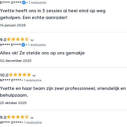
E**** O****
• 1 evaluatie
Yvette heeft ons in 3 sessies al heel eind op weg
geholpen. Een echte aanrader!
14 januari 2026
9.0
H**** E****
• 1 evaluatie
Alles ok! Ze stelde ons op ons gemakje
02 december 2025
10.0
N**** E****
• 1 evaluatie
Yvette en haar team zijn zeer professioneel, vriendelijk en
behulpzaam.
25 oktober 2025
9.0
A**** O****
• 1 evaluatie