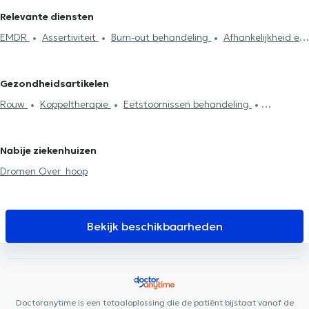
Relevante diensten
EMDR
Assertiviteit
Burn-out behandeling
Afhankelijkheid en
addictie
Rouw
Zelfvertrouwen
Therapeutische hypnose
Koppeltherapie
Sexualiteitsproblèmen
Psychotherapie
Gezondheidsartikelen
Gezinstherapie
Gezinsbemiddeling
Stressmanagement
Rouw
Koppeltherapie
Eetstoornissen behandeling
Behandeling slaapproblemen
Agressiebeheersing
Behandeling depressie
Behandeling van angst
Tabacologie
Eetstoornissen behandeling
Fobieën behandeling
Systemische
Stressmanagement
EMDR
Psychotherapie
therapie
Behandeling angststoornissen
Behandeling
Nabije ziekenhuizen
emotionele stoornissen
Dromen Over_hoop
Bekijk beschikbaarheden
Doctoranytime is een totaaloplossing die de patiënt bijstaat vanaf de