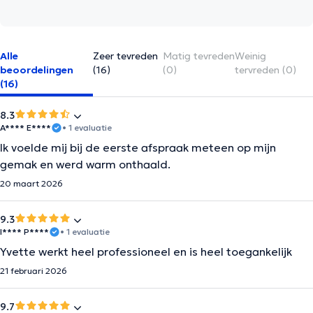
Alle
Zeer tevreden
Matig tevreden
Weinig
beoordelingen
(16)
(0)
tervreden (0)
(16)
8.3
A**** E****
• 1 evaluatie
Ik voelde mij bij de eerste afspraak meteen op mijn
gemak en werd warm onthaald.
20 maart 2026
9.3
I**** P****
• 1 evaluatie
Yvette werkt heel professioneel en is heel toegankelijk
21 februari 2026
9.7