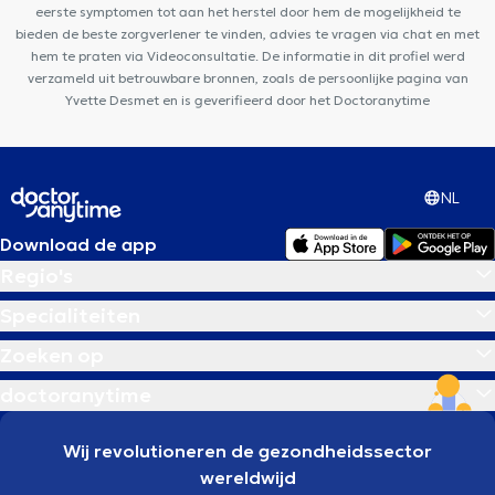
eerste symptomen tot aan het herstel door hem de mogelijkheid te
bieden de beste zorgverlener te vinden, advies te vragen via chat en met
hem te praten via Videoconsultatie. De informatie in dit profiel werd
verzameld uit betrouwbare bronnen, zoals de persoonlijke pagina van
Yvette Desmet en is geverifieerd door het Doctoranytime
NL
Download de app
Regio's
Specialiteiten
Zoeken op
doctoranytime
Wij revolutioneren de gezondheidssector
wereldwijd