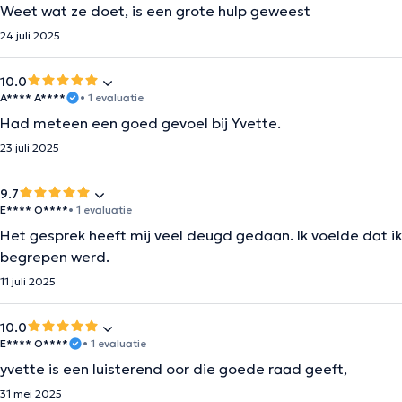
Weet wat ze doet, is een grote hulp geweest
24 juli 2025
10.0
A**** A****
• 1 evaluatie
Had meteen een goed gevoel bij Yvette.
23 juli 2025
9.7
E**** O****
• 1 evaluatie
Het gesprek heeft mij veel deugd gedaan. Ik voelde dat ik
begrepen werd.
11 juli 2025
10.0
E**** O****
• 1 evaluatie
yvette is een luisterend oor die goede raad geeft,
31 mei 2025