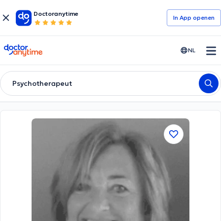
Doctoranytime
In App openen
doctoranytime
NL
Psychotherapeut