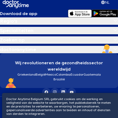
NL
Download de app
Regio's
Specialiteiten
Zoeken op
doctoranytime
Wij revolutioneren de gezondheidssector
wereldwijd
Griekenland
België
Mexico
Colombia
Ecuador
Guatemala
Brazilië
Doctor Anytime Belgium SRL gebruikt cookies om de werking en
Algemene voorwaarden
Cookies
Privacybeleid
veiligheid van de website te waarborgen, het publieksbereik te meten
en de prestaties te verbeteren, uw ervaring te personaliseren,
© 2026 doctoranytime
gepersonaliseerde advertenties aan te bieden en inhoud of diensten
van derden te integreren.