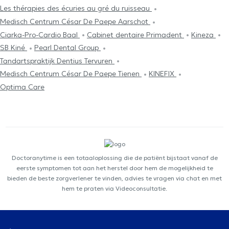
Les thérapies des écuries au gré du ruisseau
Medisch Centrum César De Paepe Aarschot
Ciarka-Pro-Cardio Baal
Cabinet dentaire Primadent
Kineza
SB Kiné
Pearl Dental Group
Tandartspraktijk Dentius Tervuren
Medisch Centrum César De Paepe Tienen
KINEFIX
Optima Care
Doctoranytime is een totaaloplossing die de patiënt bijstaat vanaf de
eerste symptomen tot aan het herstel door hem de mogelijkheid te
bieden de beste zorgverlener te vinden, advies te vragen via chat en met
hem te praten via Videoconsultatie.