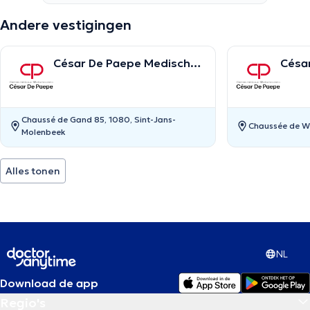
Andere vestigingen
César De Paepe Medisch
Césa
Centrum Molenbeek
Centr
Chaussé de Gand 85, 1080, Sint-Jans-
Chaussée de Wa
Molenbeek
Alles tonen
NL
Download de app
Regio's