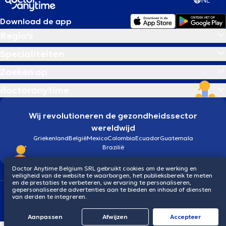
NL
Download de app
Regio's
Specialiteiten
Zoeken op
doctoranytime
Wij revolutioneren de gezondheidssector
wereldwijd
Griekenland
België
Mexico
Colombia
Ecuador
Guatemala
Brazilië
Doctor Anytime Belgium SRL gebruikt cookies om de werking en
veiligheid van de website te waarborgen, het publieksbereik te meten
en de prestaties te verbeteren, uw ervaring te personaliseren,
gepersonaliseerde advertenties aan te bieden en inhoud of diensten
Algemene voorwaarden
Cookies
Privacybeleid
van derden te integreren.
© 2026 doctoranytime
Aanpassen
Afwijzen
Αccepteer