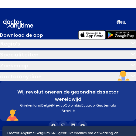
NL
Download de app
Regio's
Specialiteiten
Zoeken op
doctoranytime
Wij revolutioneren de gezondheidssector
wereldwijd
Griekenland
België
Mexico
Colombia
Ecuador
Guatemala
Brazilië
Doctor Anytime Belgium SRL gebruikt cookies om de werking en