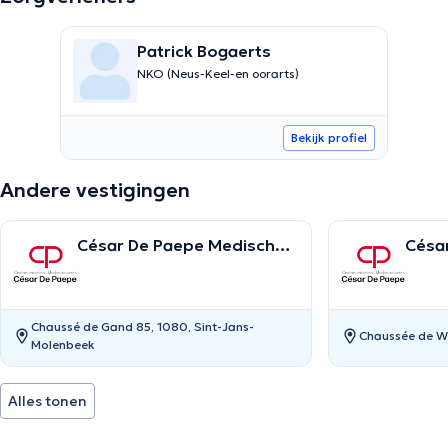
Patrick Bogaerts
NKO (Neus-Keel-en oorarts)
Bekijk profiel
Andere vestigingen
César De Paepe Medisch
Césa
Centrum Molenbeek
Centr
Chaussé de Gand 85, 1080, Sint-Jans-
Chaussée de Wa
Molenbeek
Alles tonen