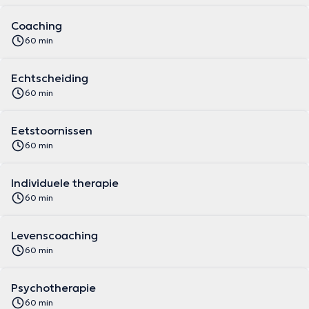
Mon objectif est d'aider mes patients à élargir au maximum leur
Coaching
champ du possible, en ce qu’il a pu être limité par leur passé, afin
60 min
de développer leur potentiel affectif, professionnel, relationnel….
Echtscheiding
60 min
Eetstoornissen
60 min
Individuele therapie
60 min
Levenscoaching
60 min
Psychotherapie
60 min