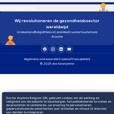
doctoranytime
Wij revolutioneren de gezondheidssector
wereldwijd
Griekenland
België
Mexico
Colombia
Ecuador
Guatemala
Brazilië
Algemene voorwaarden
Cookies
Privacybeleid
© 2026 doctoranytime
Doctor Anytime Belgium SRL gebruikt cookies om de werking en
veiligheid van de website te waarborgen, het publieksbereik te meten en
de prestaties te verbeteren, uw ervaring te personaliseren,
gepersonaliseerde advertenties aan te bieden en inhoud of diensten
van derden te integreren.