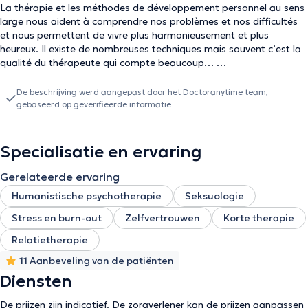
La thérapie et les méthodes de développement personnel au sens
large nous aident à comprendre nos problèmes et nos difficultés
et nous permettent de vivre plus harmonieusement et plus
heureux. Il existe de nombreuses techniques mais souvent c’est la
qualité du thérapeute qui compte beaucoup…
« Nous ne sommes pas responsables de ce qu’on a fait de nous,
De beschrijving werd aangepast door het Doctoranytime team,
mais nous sommes responsables de ce que nous en faisons »
gebaseerd op geverifieerde informatie.
Jean-Paul Sartre.
Je suis psychothérapeute, je m’occupe d’adultes, et de couples.
Specialisatie en ervaring
Mon principal outil est La gestalt thérapie mais je m’aide
également d’autres techniques de psychothérapie telles que
Gerelateerde ervaring
l’analyse transactionnelle, la PNL, la logosynthèse, la thérapie
Humanistische psychotherapie
Seksuologie
brève, etc. Mon rôle est d’accompagner les personnes en difficulté
afin qu’elles puissent cerner les manques, les dysfonctionnements
Stress en burn-out
Zelfvertrouwen
Korte therapie
qui les empêchent d’aller vers un mieux, et ainsi trouver
Relatietherapie
l’alternative qui leur convient dans leur vécu actuel.
Mon approche s’adapte aux besoins de chacun : désir de
11 Aanbeveling van de patiënten
recherche en profondeur sur soi, son existence, résolution de
Diensten
problèmes ponctuels, ou accompagnement d’une problématique
de couple. Le travail vise à ce que les personnes puissent ressentir
De prijzen zijn indicatief. De zorgverlener kan de prijzen aanpassen