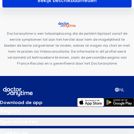
Bekijk beschikbaarheden
de Casteau
Lessines Clinic
Odontolia Tubize
Centre
Paramédical de Casteau
Centre Périnatal & Pédiatrique Isis
CMJ - English consultation
Centre L'Odyssée Ath
Cabinet
Bourlard - Lion
Centre Médical Mère-Enfant des rives du Hain
Doctoranytime is een totaaloplossing die de patiënt bijstaat vanaf de
Cabinet Médical Dr Mairesse & Dr Skrjanc
Cotherapsy
eerste symptomen tot aan het herstel door hem de mogelijkheid te
bieden de beste zorgverlener te vinden, advies te vragen via chat en met
hem te praten via Videoconsultatie. De informatie in dit profiel werd
verzameld uit betrouwbare bronnen, zoals de persoonlijke pagina van
France Reculez en is geverifieerd door het Doctoranytime
NL
Download de app
Regio's
Specialiteiten
Zoeken op