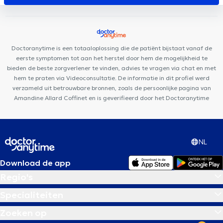
Centre Synapsis Liège
Remacle Neurochirurgie
Centre Médical
Nève
Plurisanté
D7 institut Rue Monulphe
Centre de
diététique NaturHouse Liège
HexaClinic
Lazeo Liège
LogoPsy
FUNMEDDEV Liège
Cabinet Dentaire Liège
D7
Doctoranytime is een totaaloplossing die de patiënt bijstaat vanaf de
Institut Place Théodore Gobert
Cabinet Bronckart
eerste symptomen tot aan het herstel door hem de mogelijkheid te
bieden de beste zorgverlener te vinden, advies te vragen via chat en met
hem te praten via Videoconsultatie. De informatie in dit profiel werd
verzameld uit betrouwbare bronnen, zoals de persoonlijke pagina van
Amandine Allard Coffinet en is geverifieerd door het Doctoranytime
NL
Download de app
Regio's
Specialiteiten
Zoeken op